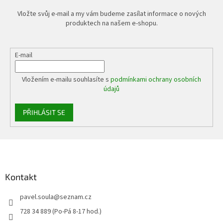
Vložte svůj e-mail a my vám budeme zasílat informace o nových
produktech na našem e-shopu.
E-mail
Vložením e-mailu souhlasíte s
podmínkami ochrany osobních
údajů
PŘIHLÁSIT SE
Z
á
p
a
Kontakt
t
pavel.soula
@
seznam.cz
í
728 34 889 (Po-Pá 8-17 hod.)