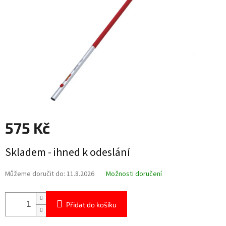
575 Kč
Měrná
Skladem - ihned k odeslání
cena:
Můžeme doručit do:
11.8.2026
Možnosti doručení
Přidat do košíku