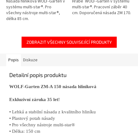
Násada hliníková WOLF-Garten v
Hrábě WOLF-Garten v systému
systému multi-star®. Pro
multi-star®. Pracovní záběr 40
všechny nástroje multi-star®,
cm. Doporučená násada ZM 170.
délka 85 cm.
ZOBRAZIT VŠECHNY SOUVISEJÍCÍ PRODUKTY
Popis
Diskuze
Detailní popis produktu
WOLF-Garten ZM-A 150 násada hliníková
Exkluzivní záruka 35 let!
• Lehká a stabilní násada z kvalitního hliníku
• Plastový potah násady
• Pro všechny nástroje multi-star®
• Délka: 150 cm