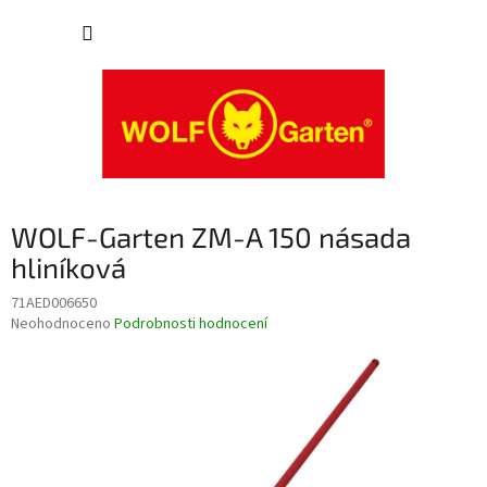
Přejít
NÁKUP
na
obsah
KOŠÍK
WOLF-Garten ZM-A 150 násada
hliníková
71AED006650
Průměrné
Neohodnoceno
Podrobnosti hodnocení
hodnocení
produktu
je
0,0
z
5
hvězdiček.