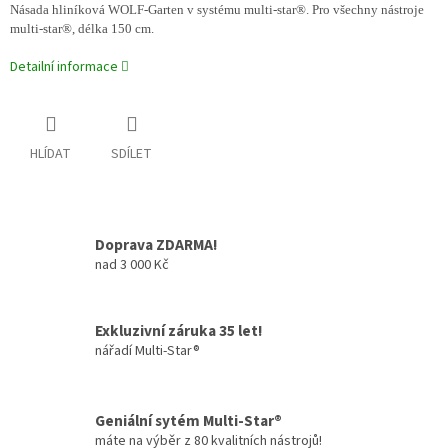
Násada hliníková WOLF-Garten v systému multi-star®. Pro všechny nástroje
multi-star®, délka 150 cm.
Detailní informace
HLÍDAT
SDÍLET
Doprava ZDARMA!
nad 3 000 Kč
Exkluzivní záruka 35 let!
nářadí Multi-Star®
Geniální sytém Multi-Star®
máte na výběr z 80 kvalitních nástrojů!