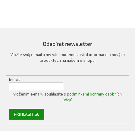
ý
p
i
s
u
Odebírat newsletter
Vložte svůj e-mail a my vám budeme zasílat informace o nových
produktech na našem e-shopu.
E-mail
Vložením e-mailu souhlasíte s
podmínkami ochrany osobních
údajů
PŘIHLÁSIT SE
Z