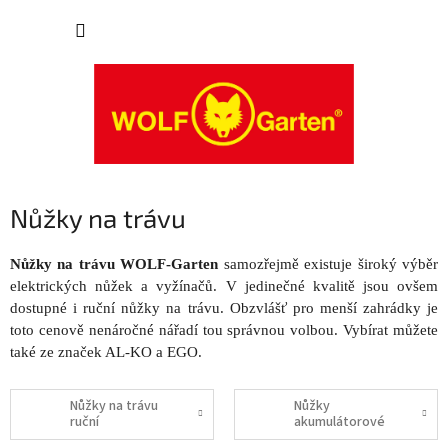
Přejít
NÁKUP
na
obsah
KOŠÍK
Nůžky na trávu
Nůžky na trávu WOLF-Garten
samozřejmě existuje široký výběr
elektrických nůžek a vyžínačů. V jedinečné kvalitě jsou ovšem
dostupné i ruční nůžky na trávu. Obzvlášť pro menší zahrádky je
toto cenově nenáročné nářadí tou správnou volbou. Vybírat můžete
také ze značek AL-KO a EGO.
Nůžky na trávu
Nůžky
ruční
akumulátorové