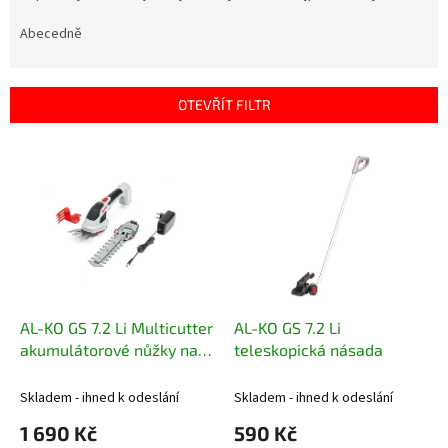
z
e
Abecedně
n
í
p
OTEVŘÍT FILTR
r
o
V
d
ý
u
p
k
i
t
s
ů
p
r
o
d
AL-KO GS 7.2 Li Multicutter
AL-KO GS 7.2 Li
u
akumulátorové nůžky na
teleskopická násada
k
trávu
t
Skladem - ihned k odeslání
Skladem - ihned k odeslání
ů
1 690 Kč
590 Kč