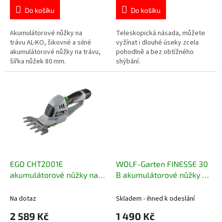
Do košíku
Do košíku
Akumulátorové nůžky na
Teleskopická násada, můžete
trávu AL-KO, šikovné a silné
vyžínat i dlouhé úseky zcela
akumulátorové nůžky na trávu,
pohodlně a bez obtížného
šířka nůžek 80 mm.
shýbání.
EGO CHT2001E
WOLF-Garten FINESSE 30
akumulátorové nůžky na
B akumulátorové nůžky na
trávu a keře
keře
Na dotaz
Skladem - ihned k odeslání
2 589 Kč
1 490 Kč