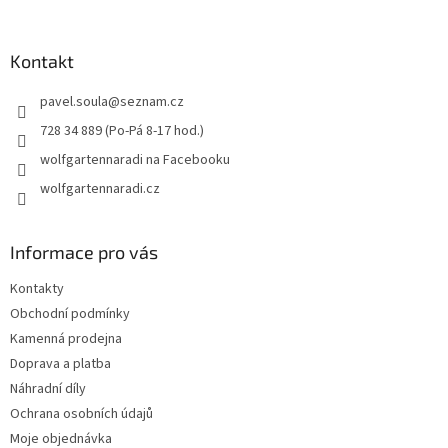
á
p
a
Kontakt
t
pavel.soula
@
seznam.cz
í
728 34 889 (Po-Pá 8-17 hod.)
wolfgartennaradi na Facebooku
wolfgartennaradi.cz
Informace pro vás
Kontakty
Obchodní podmínky
Kamenná prodejna
Doprava a platba
Náhradní díly
Ochrana osobních údajů
Moje objednávka