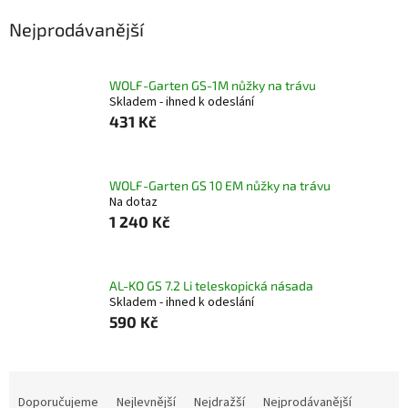
Nejprodávanější
WOLF-Garten GS-1M nůžky na trávu
Skladem - ihned k odeslání
431 Kč
WOLF-Garten GS 10 EM nůžky na trávu
Na dotaz
1 240 Kč
AL-KO GS 7.2 Li teleskopická násada
Skladem - ihned k odeslání
590 Kč
Ř
a
Doporučujeme
Nejlevnější
Nejdražší
Nejprodávanější