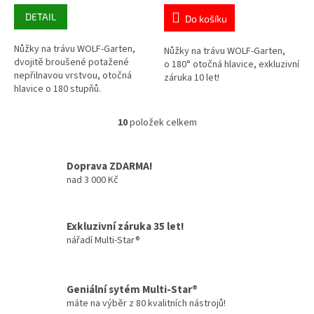
DETAIL
Do košíku
Nůžky na trávu WOLF-Garten,
Nůžky na trávu WOLF-Garten,
dvojitě broušené potažené
o 180° otočná hlavice, exkluzivní
nepřilnavou vrstvou, otočná
záruka 10 let!
hlavice o 180 stupňů.
10
položek celkem
O
v
l
Doprava ZDARMA!
á
nad 3 000 Kč
d
a
c
í
Exkluzivní záruka 35 let!
p
nářadí Multi-Star®
r
v
k
y
Geniální sytém Multi-Star®
v
máte na výběr z 80 kvalitních nástrojů!