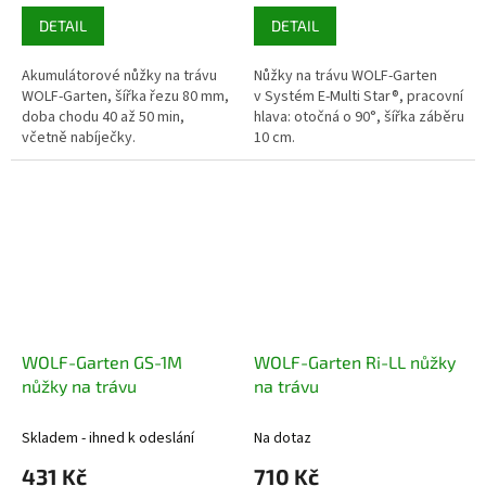
DETAIL
DETAIL
Akumulátorové nůžky na trávu
Nůžky na trávu WOLF-Garten
WOLF-Garten, šířka řezu 80 mm,
v Systém E-Multi Star®, pracovní
doba chodu 40 až 50 min,
hlava: otočná o 90°, šířka záběru
včetně nabíječky.
10 cm.
WOLF-Garten GS-1M
WOLF-Garten Ri-LL nůžky
nůžky na trávu
na trávu
Skladem - ihned k odeslání
Na dotaz
431 Kč
710 Kč