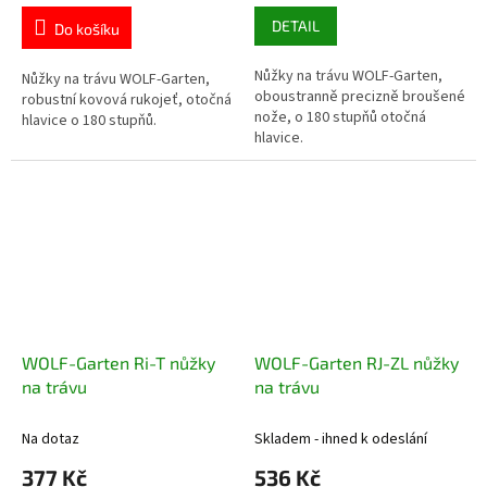
DETAIL
Do košíku
Nůžky na trávu WOLF-Garten,
Nůžky na trávu WOLF-Garten,
oboustranně precizně broušené
robustní kovová rukojeť, otočná
nože, o 180 stupňů otočná
hlavice o 180 stupňů.
hlavice.
WOLF-Garten Ri-T nůžky
WOLF-Garten RJ-ZL nůžky
na trávu
na trávu
Na dotaz
Skladem - ihned k odeslání
377 Kč
536 Kč