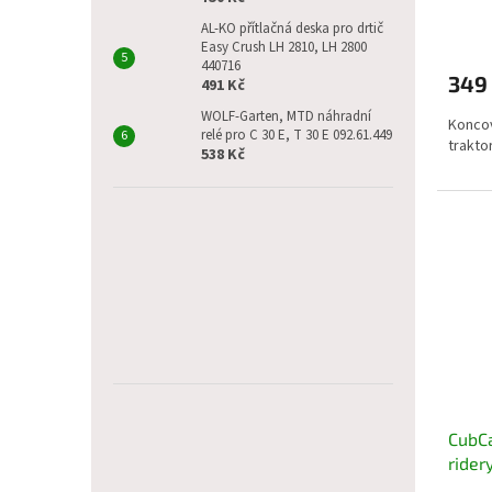
ů
AL-KO přítlačná deska pro drtič
Easy Crush LH 2810, LH 2800
440716
349
491 Kč
WOLF-Garten, MTD náhradní
Koncov
relé pro C 30 E, T 30 E 092.61.449
trakto
538 Kč
CubCa
rider