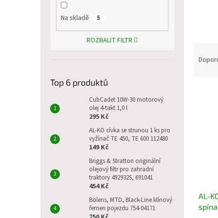
p
a
Na skladě
5
n
e
ROZBALIT FILTR
l
Ř
a
Dopor
z
e
Top 6 produktů
V
n
CubCadet 10W-30 motorový
ý
í
olej 4-takt 1,0 l
p
p
295 Kč
i
r
AL-KO cívka se strunou 1 ks pro
s
o
vyžínač TE 450, TE 600 112480
p
d
149 Kč
r
u
Briggs & Stratton originální
o
k
olejový filtr pro zahradní
d
t
traktory 492932S, 691041
u
454 Kč
ů
AL-KO
k
Bolens, MTD, Black-Line klínový
spína
t
řemen pojezdu 754-04171
750 Kč
4935