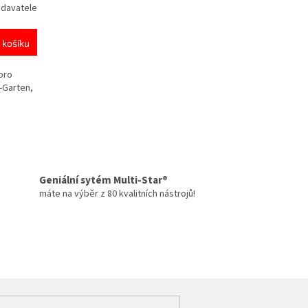
odavatele
 košíku
 pro
-Garten,
Geniální sytém Multi-Star®
máte na výběr z 80 kvalitních nástrojů!