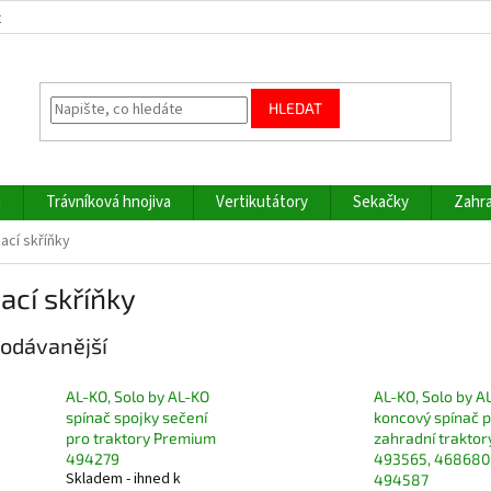
z
HLEDAT
a
Trávníková hnojiva
Vertikutátory
Sekačky
Zahra
ací skříňky
ací skříňky
odávanější
AL-KO, Solo by AL-KO
AL-KO, Solo by A
spínač spojky sečení
koncový spínač 
pro traktory Premium
zahradní traktor
494279
493565, 468680
Skladem - ihned k
494587