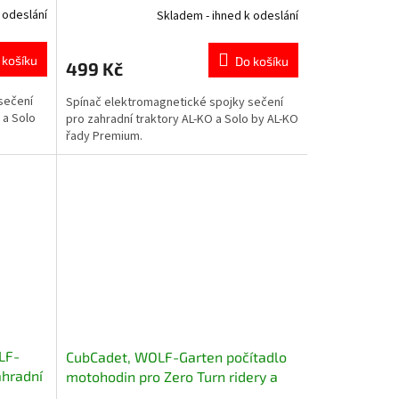
 odeslání
Skladem - ihned k odeslání
 košíku
Do košíku
499 Kč
sečení
Spínač elektromagnetické spojky sečení
 a Solo
pro zahradní traktory AL-KO a Solo by AL-KO
řady Premium.
LF-
CubCadet, WOLF-Garten počítadlo
ahradní
motohodin pro Zero Turn ridery a
traktory 725-06154E