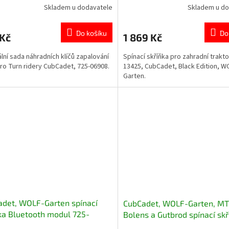
Skladem u dodavatele
Skladem u do
Do košíku
Do
 Kč
1 869 Kč
ální sada náhradních klíčů zapalování
Spínací skříňka pro zahradní trakto
ro Turn ridery CubCadet, 725-06908.
13425, CubCadet, Black Edition, W
Garten.
det, WOLF-Garten spínací
CubCadet, WOLF-Garten, MT
ka Bluetooth modul 725-
Bolens a Gutbrod spínací skř
7
725-1741