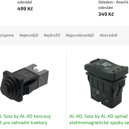
odeslání
Skladem - ihned k
odeslání
499 Kč
349 Kč
učujeme
Nejlevnější
Nejdražší
Nejprodávanější
Abecedně
, Solo by AL-KO koncový
AL-KO, Solo by AL-KO spínač
č pro zahradní traktory
elektromagnetické spojky s
65, 468680, 494587
pro traktory 494343