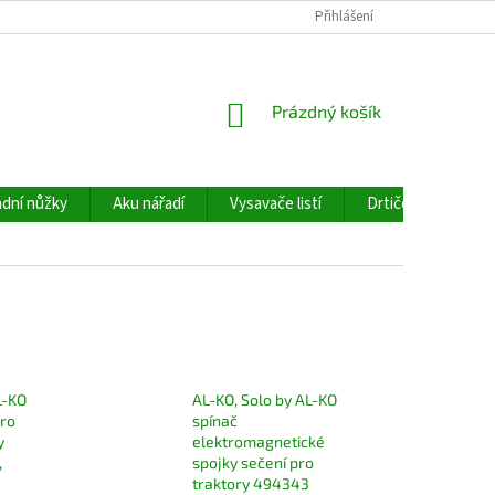
Přihlášení
NÁKUPNÍ
Prázdný košík
KOŠÍK
dní nůžky
Aku nářadí
Vysavače listí
Drtiče větví
L-KO
AL-KO, Solo by AL-KO
pro
spínač
y
elektromagnetické
,
spojky sečení pro
traktory 494343