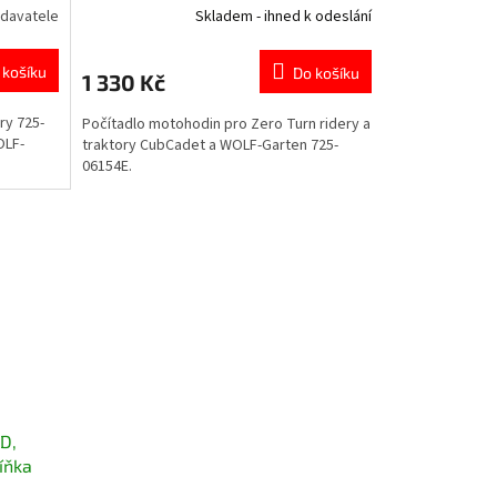
davatele
Skladem - ihned k odeslání
 košíku
Do košíku
1 330 Kč
ry 725-
Počítadlo motohodin pro Zero Turn ridery a
OLF-
traktory CubCadet a WOLF-Garten 725-
06154E.
D,
íňka