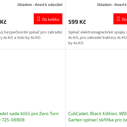
Skladem - ihned k odeslání
Skladem - ihned k
Do košíku
Do
 Kč
599 Kč
ý bezpečnostní spínač pro zahradní
Spínač elektromagnetické spojky 
ry AL-KO a Solo by AL-KO.
AL-KO, pro zahradní traktory AL-KO
by AL-KO.
det sada klíčů pro Zero Turn
CubCadet, Black Edition, WO
y 725-06908
Garten spínací skříňka pro z
traktory 725-13425