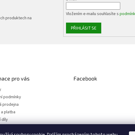
ý
p
Vložením e-mailu souhlasíte s
podmínk
i
ých produktech na
s
u
PŘIHLÁSIT SE
mace pro vás
Facebook
y
í podmínky
 prodejna
a platba
 díly
 osobních údajů
oužívá soubory cookie. Dalším procházením tohoto webu
jednávka