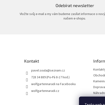
Odebírat newsletter
Vložte svůj e-mail a my vám budeme zasílat informace o nov
našem e-shopu.
Z
á
p
a
t
Kontakt
Infor
í
Kontakt
pavel.soula
@
seznam.cz
Obchodn
728 34 889 (Po-Pá 8-17 hod.)
Kamenná
wolfgartennaradi na Facebooku
Doprava 
wolfgartennaradi.cz
Náhradní
Ochrana
Tento web p
Moje ob