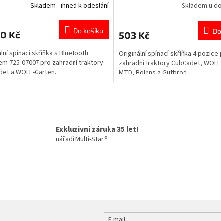
Skladem - ihned k odeslání
Skladem u d
Do košíku
Do
80 Kč
503 Kč
ální spínací skříňka s Bluetooth
Originální spínací skříňka 4 pozice
m 725-07007 pro zahradní traktory
zahradní traktory CubCadet, WOLF
det a WOLF-Garten.
MTD, Bolens a Gutbrod.
O
v
l
á
Exkluzivní záruka 35 let!
d
nářadí Multi-Star®
a
c
í
p
r
v
k
y
v
E-mail