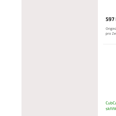
597
Origin
pro Ze
CubCa
skříň
0700