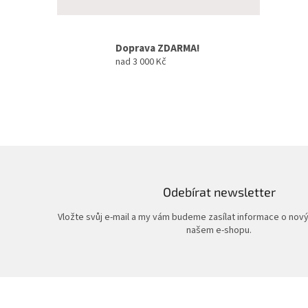
Doprava ZDARMA!
nad 3 000 Kč
Odebírat newsletter
Vložte svůj e-mail a my vám budeme zasílat informace o nov
našem e-shopu.
Z
á