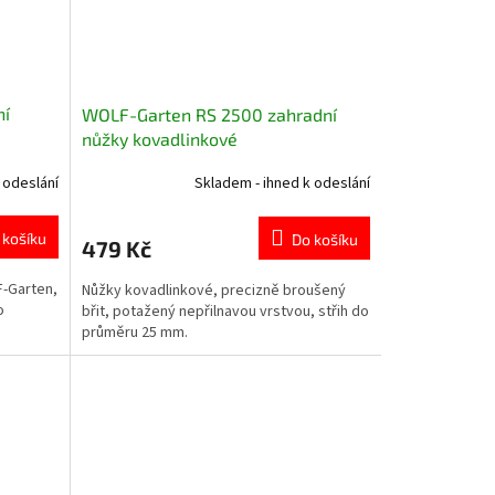
ní
WOLF-Garten RS 2500 zahradní
nůžky kovadlinkové
 odeslání
Skladem - ihned k odeslání
 košíku
Do košíku
479 Kč
F-Garten,
Nůžky kovadlinkové, precizně broušený
o
břit, potažený nepřilnavou vrstvou, střih do
průměru 25 mm.