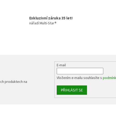
á
k
d
o
a
v
c
á
Exkluzivní záruka 35 let!
í
n
nářadí Multi-Star®
p
í
r
v
k
y
v
ý
p
i
E-mail
s
u
Vložením e-mailu souhlasíte s
podmínk
ých produktech na
PŘIHLÁSIT SE