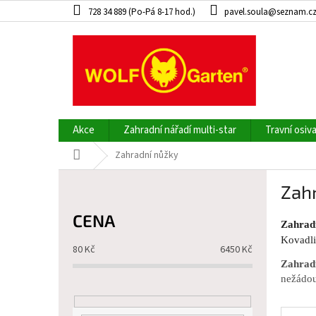
Přejít
728 34 889 (Po-Pá 8-17 hod.)
pavel.soula@seznam.c
na
obsah
Akce
Zahradní nářadí multi-star
Travní osiv
Domů
Zahradní nůžky
P
Zah
o
s
CENA
t
Zahrad
r
Kovadli
80
Kč
6450
Kč
a
Zahrad
n
nežádou
n
í