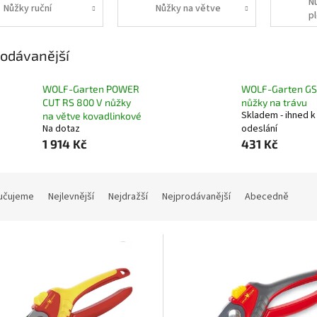
N
Nůžky ruční
Nůžky na větve
p
odávanější
WOLF-Garten POWER
WOLF-Garten G
CUT RS 800 V nůžky
nůžky na trávu
Skladem - ihned k
na větve kovadlinkové
Na dotaz
odeslání
1 914 Kč
431 Kč
učujeme
Nejlevnější
Nejdražší
Nejprodávanější
Abecedně