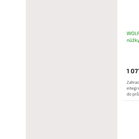
WOLF
nůžky
1 07
Zahrad
integr
do pr