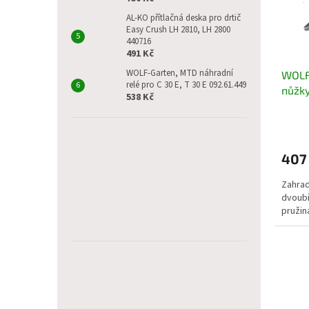
p
d
r
u
AL-KO přítlačná deska pro drtič
Easy Crush LH 2810, LH 2800
o
k
440716
d
t
491 Kč
u
ů
WOLF-Garten, MTD náhradní
WOLF
k
relé pro C 30 E, T 30 E 092.61.449
nůžky
t
538 Kč
ů
407
Zahrad
dvoubř
pružin