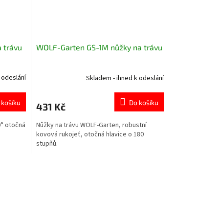
 trávu
WOLF-Garten GS-1M nůžky na trávu
 odeslání
Skladem - ihned k odeslání
 košíku
Do košíku
431 Kč
0° otočná
Nůžky na trávu WOLF-Garten, robustní
kovová rukojeť, otočná hlavice o 180
stupňů.