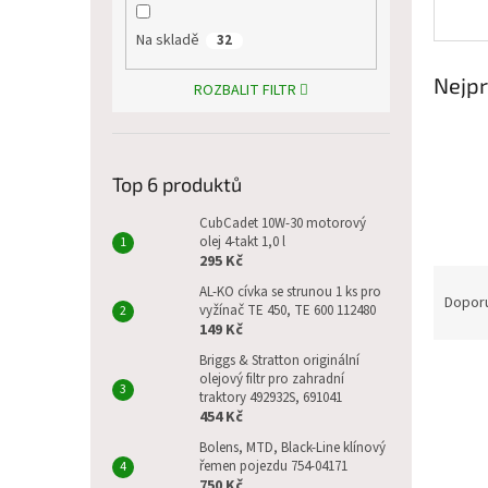
p
a
Na skladě
32
n
e
Nejpr
ROZBALIT FILTR
l
Top 6 produktů
CubCadet 10W-30 motorový
olej 4-takt 1,0 l
295 Kč
Ř
AL-KO cívka se strunou 1 ks pro
a
Dopor
vyžínač TE 450, TE 600 112480
z
149 Kč
e
Briggs & Stratton originální
V
n
olejový filtr pro zahradní
ý
í
traktory 492932S, 691041
454 Kč
p
p
i
r
Bolens, MTD, Black-Line klínový
s
o
řemen pojezdu 754-04171
750 Kč