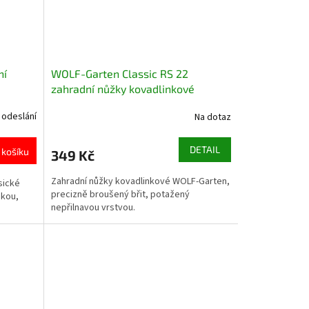
ní
WOLF-Garten Classic RS 22
zahradní nůžky kovadlinkové
 odeslání
Na dotaz
DETAIL
 košíku
349 Kč
Zahradní nůžky kovadlinkové WOLF-Garten,
sické
precizně broušený břit, potažený
ikou,
nepřilnavou vrstvou.