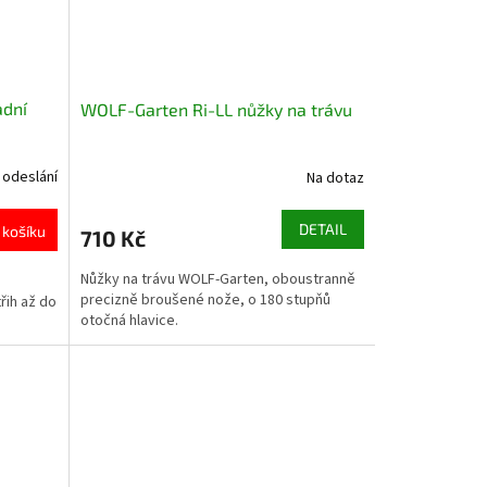
adní
WOLF-Garten Ri-LL nůžky na trávu
 odeslání
Na dotaz
DETAIL
 košíku
710 Kč
Nůžky na trávu WOLF-Garten, oboustranně
precizně broušené nože, o 180 stupňů
třih až do
otočná hlavice.