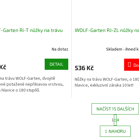
Garten Ri-T nůžky na trávu
WOLF-Garten RJ-ZL nůžky na
Na dotaz
Skladem - ihned k
DETAIL
Do
Kč
536 Kč
na trávu WOLF-Garten, dvojitě
Nůžky na trávu WOLF-Garten, o 18
né potažené nepřilnavou vrstvou,
hlavice, exkluzivní záruka 10 let!
 hlavice o 180 stupňů.
NAČÍST 15 DALŠÍCH
S
1
4
O
t
r
v
NAHORU
á
l
n