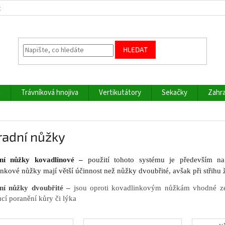
z
HLEDAT
a
Trávníková hnojiva
Vertikutátory
Sekačky
Zahra
radní nůžky
ní nůžky kovadlinové
–
použití tohoto systému je především na 
nkové nůžky mají větší účinnost než nůžky dvoubřité, avšak při střihu 
ní nůžky dvoubřité
–
jsou oproti kovadlinkovým nůžkám vhodné zejm
cí poranění kůry či lýka