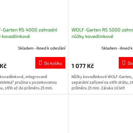
-Garten RS 4000 zahradní
WOLF-Garten RS 5000 zahr
 kovadlinkové
nůžky kovadlinkové
Skladem - ihned k odeslání
Skladem - ihned k
Do košíku
Do
 Kč
1 077 Kč
kovadlinkové, integrovaně
Nůžky kovadlinkové WOLF-Garten,
atitelná" pružina s pozinkovanou
separátní zařízení na střih drátu, s
u, střih až do průměru 25 mm.
průměru 25 mm. Záruka 10 let!