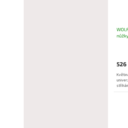
WOLF
nůžk
526
Květin
univer
střihán