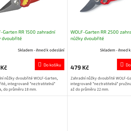
-Garten RR 1500 zahradní
WOLF-Garten RR 2500 zahr
 dvoubřité
nůžky dvoubřité
Skladem - ihned k odeslání
Skladem - ihned k
Do košíku
Do
 Kč
479 Kč
ní nůžky dvoubřité WOLF-Garten,
Zahradní nůžky dvoubřité WOLF-Ga
ité, integrovaně "neztratitelná"
integrovaně "neztratitelná" pružina
a, do průměru 18 mm.
až do průměru 22 mm.