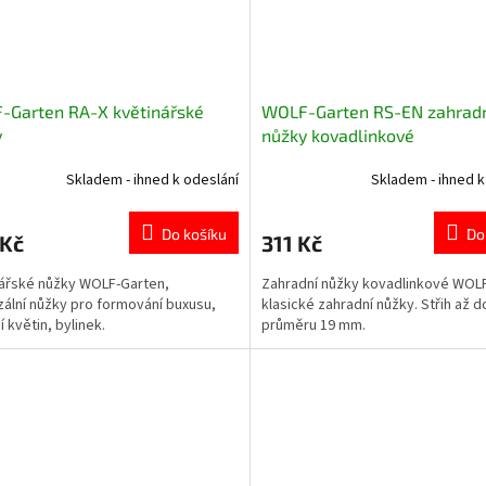
-Garten RA-X květinářské
WOLF-Garten RS-EN zahrad
y
nůžky kovadlinkové
Skladem - ihned k odeslání
Skladem - ihned k
Do košíku
Do
 Kč
311 Kč
ářské nůžky WOLF-Garten,
Zahradní nůžky kovadlinkové WOL
zální nůžky pro formování buxusu,
klasické zahradní nůžky. Střih až d
í květin, bylinek.
průměru 19 mm.