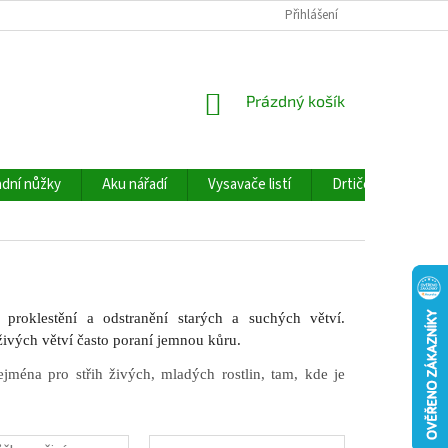
Přihlášení
NÁKUPNÍ
Prázdný košík
KOŠÍK
dní nůžky
Aku nářadí
Vysavače listí
Drtiče větví
proklestění a odstranění starých a suchých větví.
živých větví často poraní jemnou kůru.
éna pro střih živých, mladých rostlin, tam, kde je