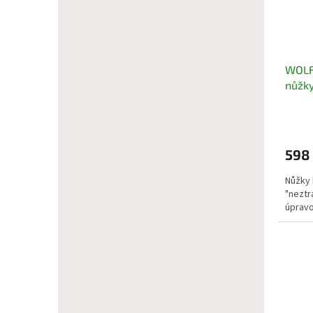
WOLF
nůžky
598
Nůžky 
"neztr
úpravo