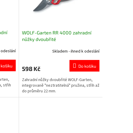
adní
WOLF-Garten RR 4000 zahradní
nůžky dvoubřité
 odeslání
Skladem - ihned k odeslání
 košíku
Do košíku
598 Kč
rten,
Zahradní nůžky dvoubřité WOLF-Garten,
, střih
integrovaně "neztratitelná" pružina, střih až
do průměru 22 mm.