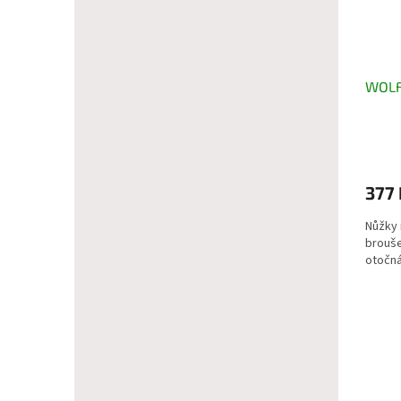
WOLF-
377 
Nůžky 
brouše
otočná