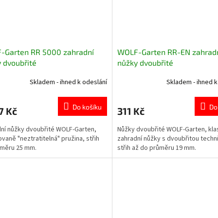
-Garten RR 5000 zahradní
WOLF-Garten RR-EN zahrad
 dvoubřité
nůžky dvoubřité
Skladem - ihned k odeslání
Skladem - ihned k
Do košíku
Do
7 Kč
311 Kč
ní nůžky dvoubřité WOLF-Garten,
Nůžky dvoubřité WOLF-Garten, kla
ovaně "neztratitelná" pružina, střih
zahradní nůžky s dvoubřitou techn
ůměru 25 mm.
střih až do průměru 19 mm.