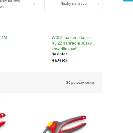
ůžky na živý
Nůžky na trávu
lot
S-1M
WOLF-Garten Classic
RS 22 zahradní nůžky
kovadlinkové
Na dotaz
349 Kč
50
položek celkem