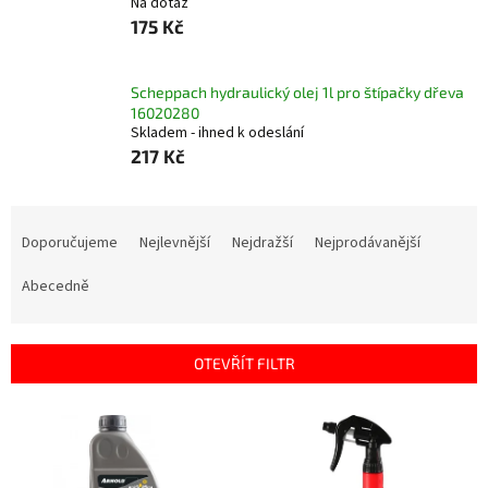
Na dotaz
175 Kč
Scheppach hydraulický olej 1l pro štípačky dřeva
16020280
Skladem - ihned k odeslání
217 Kč
Ř
a
Doporučujeme
Nejlevnější
Nejdražší
Nejprodávanější
z
e
Abecedně
n
í
p
OTEVŘÍT FILTR
r
o
V
d
ý
u
p
k
i