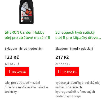
SHERON Garden Hobby
Scheppach hydraulický
olej pro ztrátové mazání 1l
olej 1l pro štípačky dřeva
16020280
Skladem - ihned k odeslání
Skladem - ihned k odeslání
122 Kč
217 Kč
Měrná
Měrná
122 Kč / 1 l
217 Kč / 1 l
cena:
cena:
Do košíku
Do košíku
Olej pro ztrátové mazání
Vysoce jakostní hydraulický olej
ručního a motorového nářadí a
na bázi speciálních
techniky.
hydrogenačně rafinovaných
základových olejů.