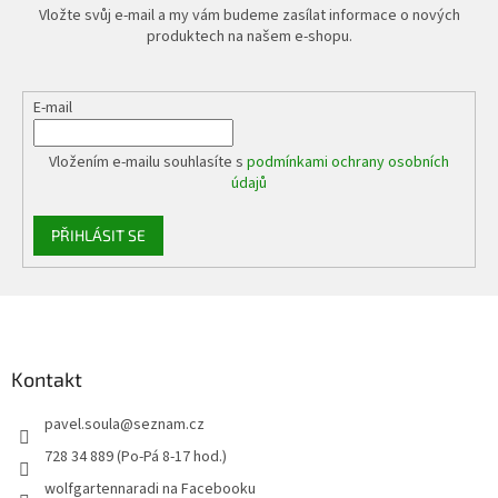
Vložte svůj e-mail a my vám budeme zasílat informace o nových
produktech na našem e-shopu.
E-mail
Vložením e-mailu souhlasíte s
podmínkami ochrany osobních
údajů
PŘIHLÁSIT SE
Z
á
p
a
Kontakt
t
pavel.soula
@
seznam.cz
í
728 34 889 (Po-Pá 8-17 hod.)
wolfgartennaradi na Facebooku