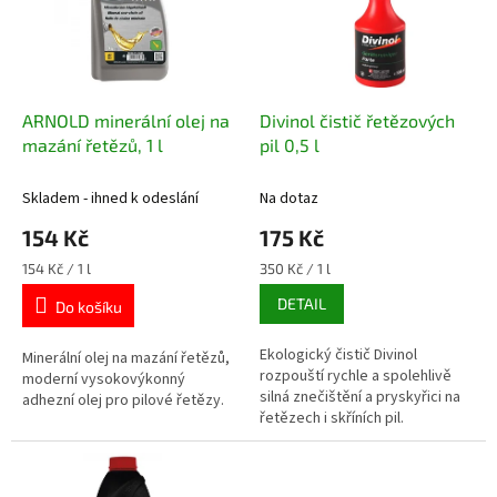
t
s
ů
p
r
o
d
ARNOLD minerální olej na
Divinol čistič řetězových
u
mazání řetězů, 1 l
pil 0,5 l
k
t
Skladem - ihned k odeslání
Na dotaz
ů
154 Kč
175 Kč
Měrná
Měrná
154 Kč / 1 l
350 Kč / 1 l
cena:
cena:
DETAIL
Do košíku
Ekologický čistič Divinol
Minerální olej na mazání řetězů,
rozpouští rychle a spolehlivě
moderní vysokovýkonný
silná znečištění a pryskyřici na
adhezní olej pro pilové řetězy.
řetězech i skříních pil.