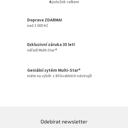
4
položek celkem
O
v
l
Doprava ZDARMA!
á
nad 3 000 Kč
d
a
c
í
Exkluzivní záruka 35 let!
p
nářadí Multi-Star®
r
v
k
y
Geniální sytém Multi-Star®
v
máte na výběr z 80 kvalitních nástrojů!
ý
p
i
s
u
Odebírat newsletter