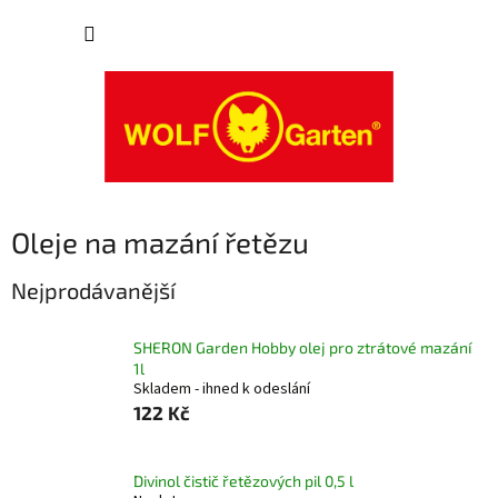
Přejít
NÁKUP
na
obsah
KOŠÍK
Oleje na mazání řetězu
Nejprodávanější
SHERON Garden Hobby olej pro ztrátové mazání
1l
Skladem - ihned k odeslání
122 Kč
Divinol čistič řetězových pil 0,5 l