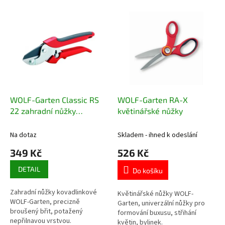
o
V
d
ý
u
p
k
i
t
s
ů
p
r
o
d
WOLF-Garten Classic RS
WOLF-Garten RA-X
u
22 zahradní nůžky
květinářské nůžky
k
kovadlinkové
t
Na dotaz
Skladem - ihned k odeslání
ů
349 Kč
526 Kč
DETAIL
Do košíku
Zahradní nůžky kovadlinkové
Květinářské nůžky WOLF-
WOLF-Garten, precizně
Garten, univerzální nůžky pro
broušený břit, potažený
formování buxusu, střihání
nepřilnavou vrstvou.
květin, bylinek.