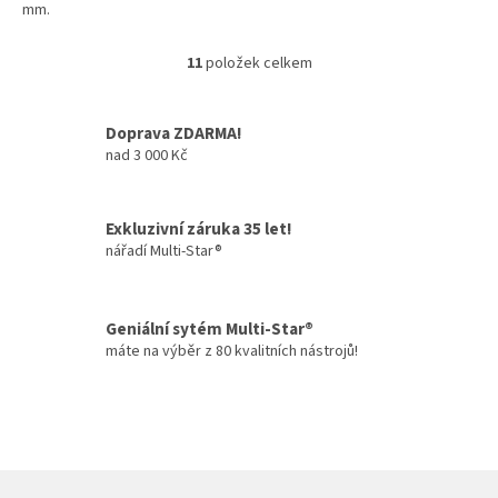
mm.
11
položek celkem
O
v
l
Doprava ZDARMA!
á
nad 3 000 Kč
d
a
c
í
Exkluzivní záruka 35 let!
p
nářadí Multi-Star®
r
v
k
y
Geniální sytém Multi-Star®
v
máte na výběr z 80 kvalitních nástrojů!
ý
p
i
s
u