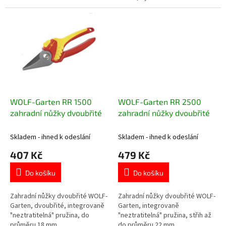
WOLF-Garten RR 1500
WOLF-Garten RR 2500
zahradní nůžky dvoubřité
zahradní nůžky dvoubřité
Skladem - ihned k odeslání
Skladem - ihned k odeslání
407 Kč
479 Kč
Do košíku
Do košíku
Zahradní nůžky dvoubřité WOLF-
Zahradní nůžky dvoubřité WOLF-
Garten, dvoubřité, integrovaně
Garten, integrovaně
"neztratitelná" pružina, do
"neztratitelná" pružina, střih až
průměru 18 mm.
do průměru 22 mm.