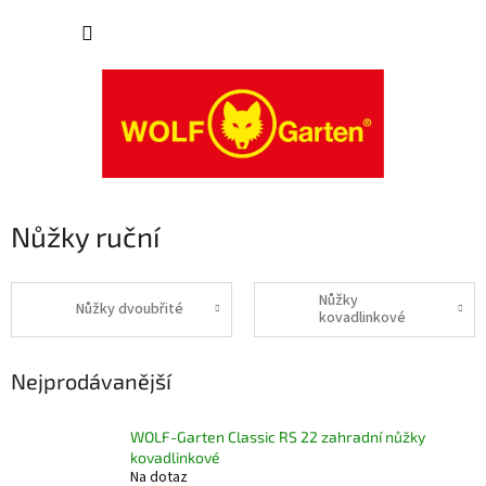
Přejít
NÁKUP
na
obsah
KOŠÍK
Nůžky ruční
Nůžky
Nůžky dvoubřité
kovadlinkové
Nejprodávanější
WOLF-Garten Classic RS 22 zahradní nůžky
kovadlinkové
Na dotaz