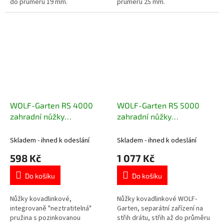
do průměru 19 mm.
průměru 25 mm.
WOLF-Garten RS 4000
WOLF-Garten RS 5000
zahradní nůžky
zahradní nůžky
kovadlinkové
kovadlinkové
Skladem - ihned k odeslání
Skladem - ihned k odeslání
598 Kč
1 077 Kč
Do košíku
Do košíku
Nůžky kovadlinkové,
Nůžky kovadlinkové WOLF-
integrovaně "neztratitelná"
Garten, separátní zařízení na
pružina s pozinkovanou
střih drátu, střih až do průměru