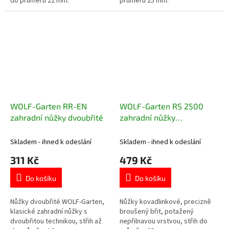
do průměru 22 mm.
průměru 25 mm.
WOLF-Garten RR-EN
WOLF-Garten RS 2500
zahradní nůžky dvoubřité
zahradní nůžky
kovadlinkové
Skladem - ihned k odeslání
Skladem - ihned k odeslání
311 Kč
479 Kč
Do košíku
Do košíku
Nůžky dvoubřité WOLF-Garten,
Nůžky kovadlinkové, precizně
klasické zahradní nůžky s
broušený břit, potažený
dvoubřitou technikou, střih až
nepřilnavou vrstvou, střih do