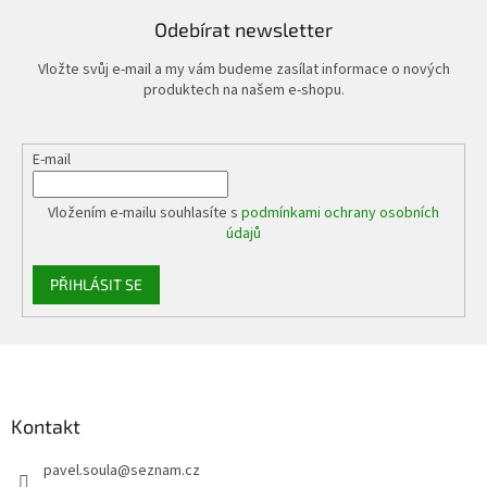
Odebírat newsletter
Vložte svůj e-mail a my vám budeme zasílat informace o nových
produktech na našem e-shopu.
E-mail
Vložením e-mailu souhlasíte s
podmínkami ochrany osobních
údajů
PŘIHLÁSIT SE
Z
á
p
a
Kontakt
t
pavel.soula
@
seznam.cz
í