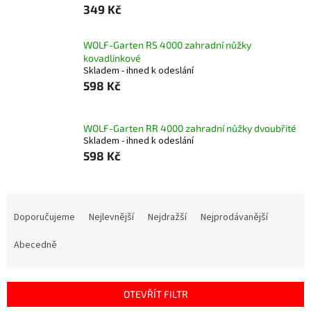
349 Kč
WOLF-Garten RS 4000 zahradní nůžky
kovadlinkové
Skladem - ihned k odeslání
598 Kč
WOLF-Garten RR 4000 zahradní nůžky dvoubřité
Skladem - ihned k odeslání
598 Kč
Ř
a
Doporučujeme
Nejlevnější
Nejdražší
Nejprodávanější
z
e
Abecedně
n
í
p
OTEVŘÍT FILTR
r