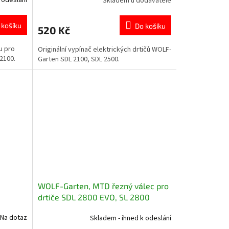
Skladem u dodavatele
 košíku
Do košíku
520 Kč
u pro
Originální vypínač elektrických drtičů WOLF-
2100.
Garten SDL 2100, SDL 2500.
WOLF-Garten, MTD řezný válec pro
drtiče SDL 2800 EVO, SL 2800
Na dotaz
Skladem - ihned k odeslání