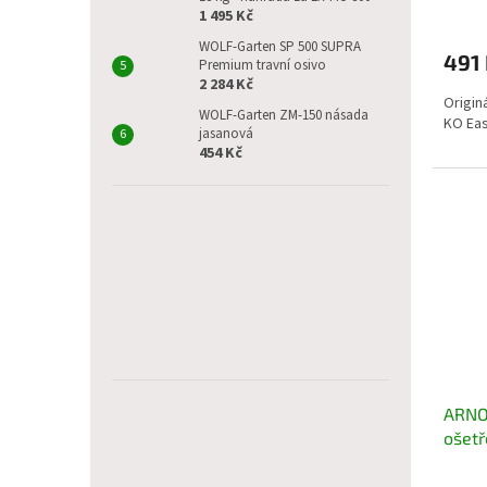
1 495 Kč
WOLF-Garten SP 500 SUPRA
491
Premium travní osivo
2 284 Kč
Originá
WOLF-Garten ZM-150 násada
KO Eas
jasanová
454 Kč
ARNOL
ošetř
ml