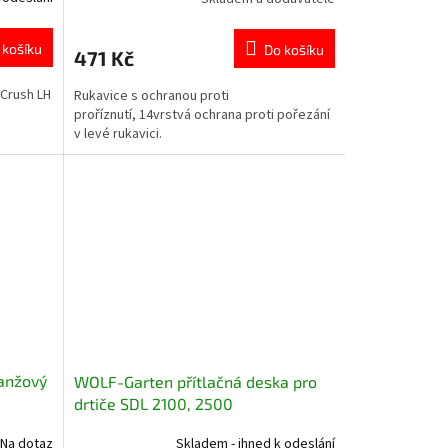
 košíku
Do košíku
471 Kč
 Crush LH
Rukavice s ochranou proti
proříznutí, 14vrstvá ochrana proti pořezání
v levé rukavici.
anžový
WOLF-Garten přítlačná deska pro
drtiče SDL 2100, 2500
Na dotaz
Skladem - ihned k odeslání