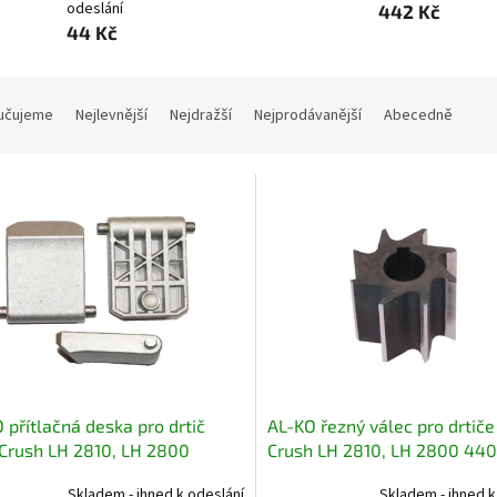
odeslání
442 Kč
44 Kč
učujeme
Nejlevnější
Nejdražší
Nejprodávanější
Abecedně
 přítlačná deska pro drtič
AL-KO řezný válec pro drtiče
Crush LH 2810, LH 2800
Crush LH 2810, LH 2800 44
16
Skladem - ihned k odeslání
Skladem - ihned k