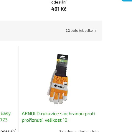
odeslání
491 Kč
12
položek celkem
 Easy
ARNOLD rukavice s ochranou proti
0723
proříznutí, velikost 10
 odeslání
Skladem u dodavatele