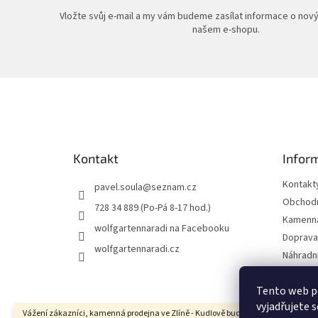
Vložte svůj e-mail a my vám budeme zasílat informace o nov
našem e-shopu.
Z
á
p
a
t
Kontakt
Infor
í
Kontakt
pavel.soula
@
seznam.cz
Obchodn
728 34 889 (Po-Pá 8-17 hod.)
Kamenná
wolfgartennaradi na Facebooku
Doprava 
wolfgartennaradi.cz
Náhradní
Ochrana
Tento web p
Moje ob
vyjadřujete s
Vážení zákazníci, kamenná prodejna ve Zlíně - Kudlově bude ve dnech 10.8. - 17.8