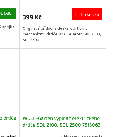
DETAIL
Do košíku
399 Kč
 spojka.
Originální přítlačná deska k drtícímu
mechanizmu drtiče WOLF-Garten SDL 2100,
SDL 2500.
 drtiče
WOLF-Garten vypínač elektrického
drtiče SDL 2100, SDL 2500 7513062
 odeslání