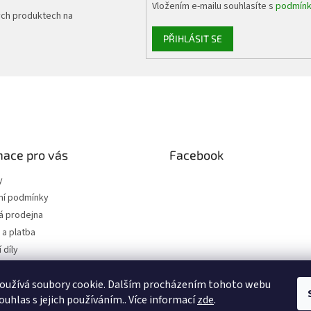
Vložením e-mailu souhlasíte s
podmínk
i
ých produktech na
s
u
PŘIHLÁSIT SE
mace pro vás
Facebook
y
í podmínky
 prodejna
a platba
 díly
 osobních údajů
oužívá soubory cookie. Dalším procházením tohoto webu
jednávka
ouhlas s jejich používáním.. Více informací
zde
.
.