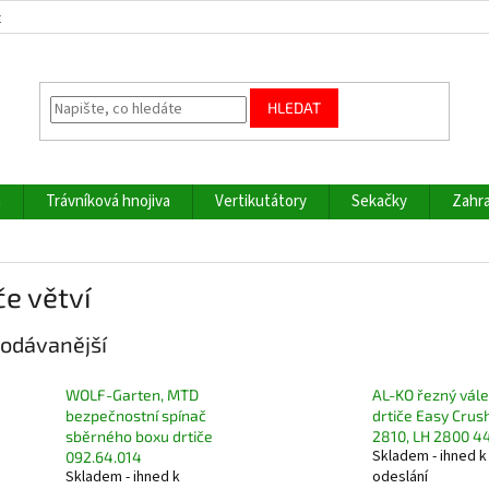
z
HLEDAT
a
Trávníková hnojiva
Vertikutátory
Sekačky
Zahra
če větví
odávanější
WOLF-Garten, MTD
AL-KO řezný vále
bezpečnostní spínač
drtiče Easy Crus
sběrného boxu drtiče
2810, LH 2800 4
Skladem - ihned k
092.64.014
Skladem - ihned k
odeslání