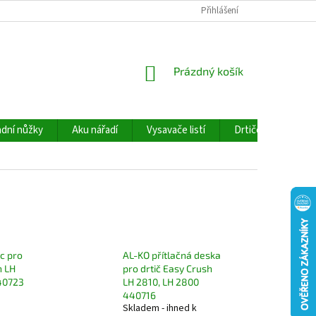
Přihlášení
NÁKUPNÍ
Prázdný košík
KOŠÍK
dní nůžky
Aku nářadí
Vysavače listí
Drtiče větví
c pro
AL-KO přítlačná deska
h LH
pro drtič Easy Crush
40723
LH 2810, LH 2800
440716
Skladem - ihned k