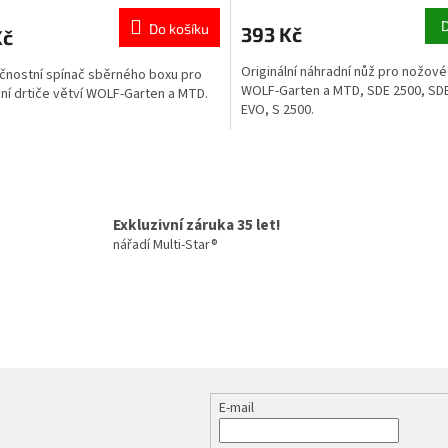
Do košíku
393 Kč
Kč
Originální náhradní nůž pro nožové
nostní spínač sběrného boxu pro
WOLF-Garten a MTD, SDE 2500, SD
ní drtiče větví WOLF-Garten a MTD.
EVO, S 2500.
O
v
l
á
Exkluzivní záruka 35 let!
d
nářadí Multi-Star®
a
c
í
p
r
v
k
y
v
E-mail
ý
p