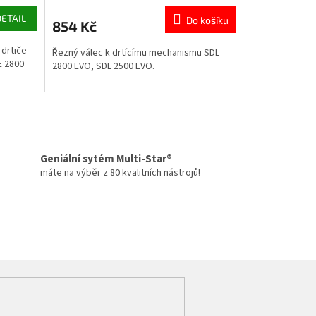
DETAIL
Do košíku
854 Kč
 drtiče
Řezný válec k drtícímu mechanismu SDL
E 2800
2800 EVO, SDL 2500 EVO.
Geniální sytém Multi-Star®
máte na výběr z 80 kvalitních nástrojů!