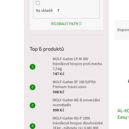
p
a
Na skladě
7
n
e
Ř
ROZBALIT FILTR
l
a
Dopor
z
e
V
n
Top 6 produktů
ý
í
WOLF-Garten LP-M 300
p
p
trávníkové hnojivo proti mechu
i
r
7,5 kg
s
o
747 Kč
p
d
WOLF-Garten SP 100 SUPRA
r
u
Premium travní osivo
o
508 Kč
k
d
t
WOLF-Garten WE-B univerzální
u
ů
rozmetadlo
998 Kč
AL-KO
k
Easy 
t
WOLF-Garten RD-P 1000
4407
trávníkové hnojivo dlouhodobé
ů
18 kg - náhrada za LX-MU 800