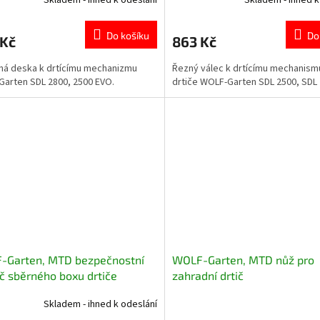
Do košíku
Do
 Kč
863 Kč
čná deska k drtícímu mechanizmu
Řezný válec k drtícímu mechanism
arten SDL 2800, 2500 EVO.
drtiče WOLF-Garten SDL 2500, SDL 
-Garten, MTD bezpečnostní
WOLF-Garten, MTD nůž pro
č sběrného boxu drtiče
zahradní drtič
64.014
Skladem - ihned k odeslání