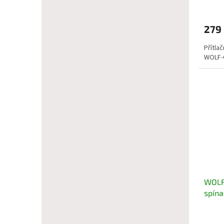
279
Přítla
WOLF-G
WOLF
spína
092.