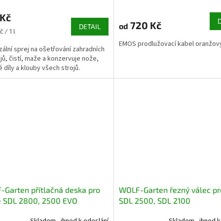
 Kč
720 Kč
od
DETAIL
č / 1 l
EMOS prodlužovací kabel oranžový
zální sprej na ošetřování zahradních
ojů, čistí, maže a konzervuje nože,
 díly a klouby všech strojů.
Garten přítlačná deska pro
WOLF-Garten řezný válec pro
e SDL 2800, 2500 EVO
SDL 2500, SDL 2100
Skladem - ihned k odeslání
Skladem - ihned k