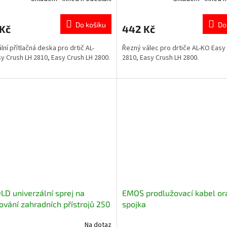
Do košíku
Do
 Kč
442 Kč
lní přítlačná deska pro drtič AL-
Řezný válec pro drtiče AL-KO Easy
y Crush LH 2810, Easy Crush LH 2800.
2810, Easy Crush LH 2800.
D univerzální sprej na
EMOS prodlužovací kabel or
ování zahradních přístrojů 250
spojka
Na dotaz