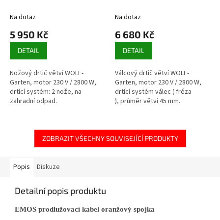
Na dotaz
Na dotaz
5 950 Kč
6 680 Kč
DETAIL
DETAIL
Nožový drtič větví WOLF-
Válcový drtič větví WOLF-
Garten, motor 230 V / 2800 W,
Garten, motor 230 V / 2800 W,
drtící systém: 2 nože, na
drtící systém válec ( fréza
zahradní odpad.
), průměr větví 45 mm.
ZOBRAZIT VŠECHNY SOUVISEJÍCÍ PRODUKTY
Popis
Diskuze
Detailní popis produktu
EMOS prodlužovací kabel oranžový spojka