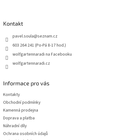
Z
á
p
a
Kontakt
t
pavel.soula
@
seznam.cz
í
603 264 241 (Po-Pá 8-17 hod.)
wolfgartennaradi na Facebooku
wolfgartennaradi.cz
Informace pro vás
Kontakty
Obchodní podmínky
Kamenná prodejna
Doprava a platba
Náhradní díly
Ochrana osobních údajů