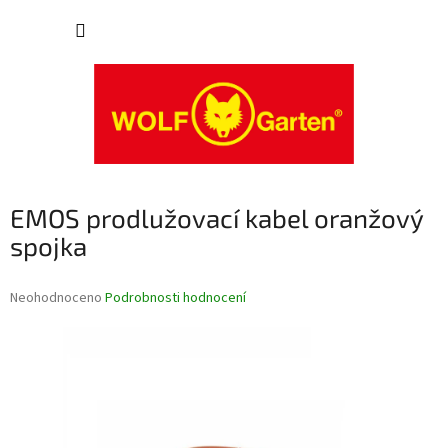
Přejít
NÁKUP
na
obsah
KOŠÍK
EMOS prodlužovací kabel oranžový
spojka
Průměrné
Neohodnoceno
Podrobnosti hodnocení
hodnocení
produktu
je
0,0
z
5
hvězdiček.