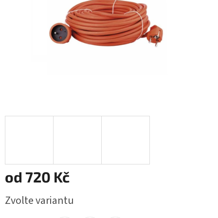
od
720 Kč
Měrná
Zvolte variantu
cena: