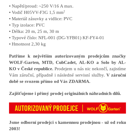
• Napětí/proud: ~250 V/16 A max.
• Vodič H05VV-F3G 1,5 mm
2
• Materiál zásuvky a vidlice: PVC
• Typ izolace: PVC
• Délka: 20 m, 25 m, 30 m
• Typové číslo: NFL-001 (DG-YFB01) KF-FY4-01
• Hmotnost 2,30 kg
Patříme k největším autorizovaným prodejcům značky
WOLF-Garten, MTD, CubCadet, AL-KO a Solo by AL-
KO v České republice.
Prodejem u nás nic nekončí, zajistíme
Vám záruční, případně i následné servisní služby.
V záruční
době se svozem přímo od Vás ZDARMA.
Zajišťujeme i přímý prodej originálních náhradních dílů.
Jsme odborní prodejci s kamennou prodejnou - už od roku
2003!