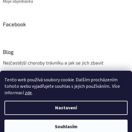
Moje objednávka
Facebook
Blog
Nejčastější choroby trávníku a jak se jich zbavit
Aerifikace trávníku
Tento web používá soubory cookie. Dalším procházením
Údržba trávníku v měsíci květnu
tohoto webu vyjadřujete souhlas s jejich používáním.. Více
informací
zde
.
Nastavení
Vytvořil Shoptet
Souhlasím
Copyright 2026
wolfgartennaradi.cz
. Všechna práva vyhrazena.