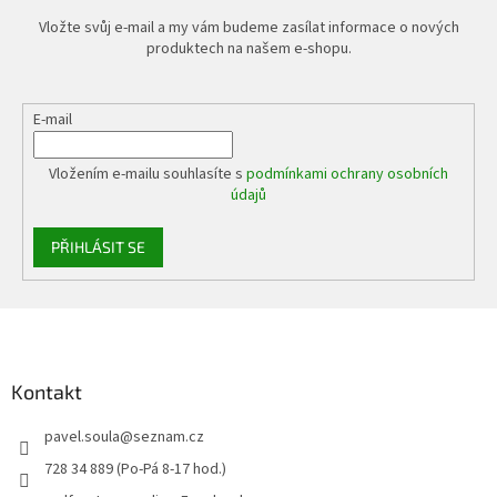
Vložte svůj e-mail a my vám budeme zasílat informace o nových
produktech na našem e-shopu.
E-mail
Vložením e-mailu souhlasíte s
podmínkami ochrany osobních
údajů
PŘIHLÁSIT SE
Z
á
p
a
Kontakt
t
pavel.soula
@
seznam.cz
í
728 34 889 (Po-Pá 8-17 hod.)