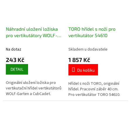
Náhradní uložení ložiska
TORO hřídel s noži pro
pro vertikutátory WOLF-
vertikutátor 54610
Garten a CubCadet
Na dotaz
Skladem u dodavatele
243 Kč
1 857 Kč
DETAIL
Do košíku
Originální uložení ložiska pro
Hřídel s noži TORO, originální
vertikutační hřídel vertikutátorů
hřídel. Pracovní záběr 40 cm.
WOLF-Garten a CubCadet.
Pro vertikutátor TORO 54610.