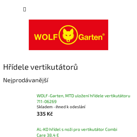
Přejít
NÁKUP
na
obsah
KOŠÍK
Hřídele vertikutátorů
Nejprodávanější
WOLF-Garten, MTD uložení hřídele vertikutátoru
711-06269
Skladem - ihned k odeslání
335 Kč
AL-KO hřídel s noži pro vertikutátor Combi
Care 38.4 E