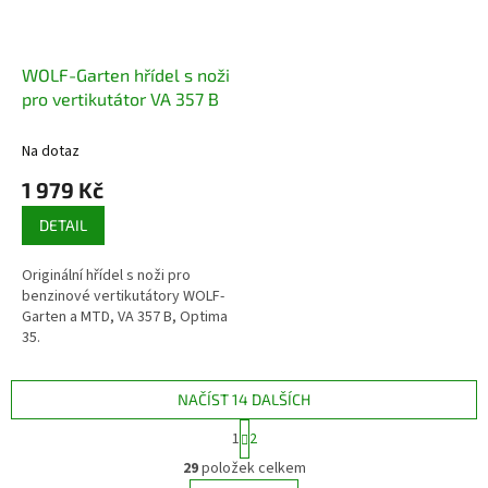
WOLF-Garten hřídel s noži
pro vertikutátor VA 357 B
Na dotaz
1 979 Kč
DETAIL
Originální hřídel s noži pro
benzinové vertikutátory WOLF-
Garten a MTD, VA 357 B, Optima
35.
NAČÍST 14 DALŠÍCH
S
1
2
t
O
r
29
položek celkem
v
á