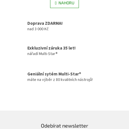
l
NAHORU
n
á
k
d
o
v
a
Doprava ZDARMA!
á
c
n
nad 3 000 Kč
í
í
p
r
v
Exkluzivní záruka 35 let!
k
nářadí Multi-Star®
y
v
ý
Geniální sytém Multi-Star®
p
i
máte na výběr z 80 kvalitních nástrojů!
s
u
Odebírat newsletter