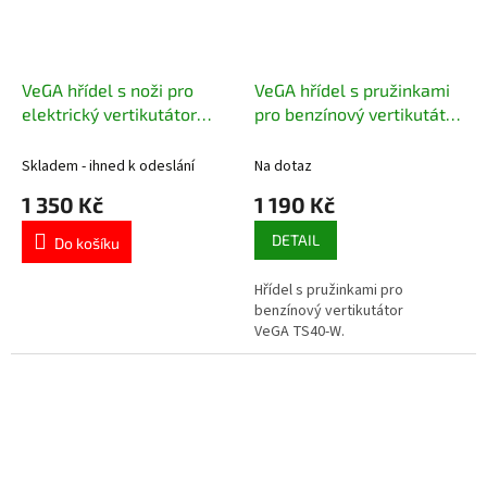
VeGA hřídel s noži pro
VeGA hřídel s pružinkami
elektrický vertikutátor
pro benzínový vertikutátor
VE80150
TS40-W
Skladem - ihned k odeslání
Na dotaz
1 350 Kč
1 190 Kč
DETAIL
Do košíku
Hřídel s pružinkami pro
benzínový vertikutátor
VeGA TS40-W.