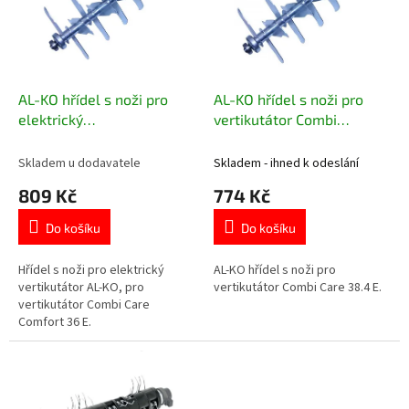
t
s
ů
p
r
o
d
AL-KO hřídel s noži pro
AL-KO hřídel s noži pro
u
elektrický
vertikutátor Combi
k
vertikutátor Combi Care 36
Care 38.4 E
t
E 417591
Skladem u dodavatele
Skladem - ihned k odeslání
ů
809 Kč
774 Kč
Do košíku
Do košíku
Hřídel s noži pro elektrický
AL-KO hřídel s noži pro
vertikutátor AL-KO, pro
vertikutátor Combi Care 38.4 E.
vertikutátor Combi Care
Comfort 36 E.