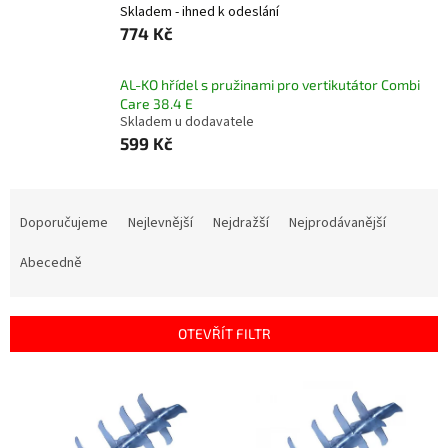
Skladem - ihned k odeslání
774 Kč
AL-KO hřídel s pružinami pro vertikutátor Combi
Care 38.4 E
Skladem u dodavatele
599 Kč
Ř
a
Doporučujeme
Nejlevnější
Nejdražší
Nejprodávanější
z
e
Abecedně
n
í
p
OTEVŘÍT FILTR
r
o
V
d
ý
u
p
k
i