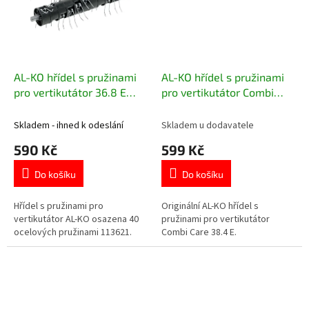
AL-KO hřídel s pružinami
AL-KO hřídel s pružinami
pro vertikutátor 36.8 E
pro vertikutátor Combi
Comfort, Combi Care 36 E
Care 38.4 E
Skladem - ihned k odeslání
Skladem u dodavatele
590 Kč
599 Kč
Do košíku
Do košíku
Hřídel s pružinami pro
Originální AL-KO hřídel s
vertikutátor AL-KO osazena 40
pružinami pro vertikutátor
ocelových pružinami 113621.
Combi Care 38.4 E.