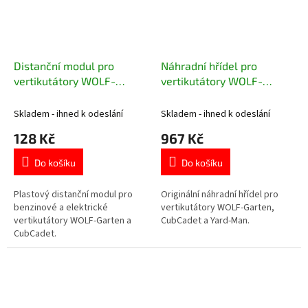
Distanční modul pro
Náhradní hřídel pro
vertikutátory WOLF-
vertikutátory WOLF-
Garten a CubCadet
Garten a CubCadet
Skladem - ihned k odeslání
Skladem - ihned k odeslání
128 Kč
967 Kč
Do košíku
Do košíku
Plastový distanční modul pro
Originální náhradní hřídel pro
benzinové a elektrické
vertikutátory WOLF-Garten,
vertikutátory WOLF-Garten a
CubCadet a Yard-Man.
CubCadet.