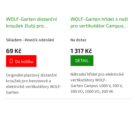
WOLF-Garten distanční
WOLF-Garten hřídel s noži
kroužek žlutý pro
pro vertikutátor Campus
vertikutátory 3630308
1000 V
Skladem - ihned k odeslání
Na dotaz
69 Kč
1 317 Kč
DETAIL
Do košíku
Náhradní hřídel pro elektrické
Originální plastový distanční
vertikutátory WOLF-
kroužek pro benzinové a
Garten Campus 1000 V, 300 V,
elektrické vertikutátory WOLF-
300 VO, 1000 VO, 300 VK.
Garten.