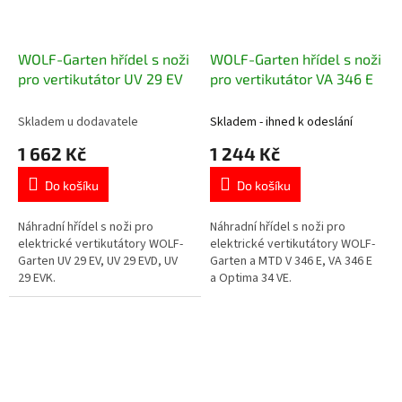
WOLF-Garten hřídel s noži
WOLF-Garten hřídel s noži
pro vertikutátor UV 29 EV
pro vertikutátor VA 346 E
Skladem u dodavatele
Skladem - ihned k odeslání
1 662 Kč
1 244 Kč
Do košíku
Do košíku
Náhradní hřídel s noži pro
Náhradní hřídel s noži pro
elektrické vertikutátory WOLF-
elektrické vertikutátory WOLF-
Garten UV 29 EV, UV 29 EVD, UV
Garten a MTD V 346 E, VA 346 E
29 EVK.
a Optima 34 VE.