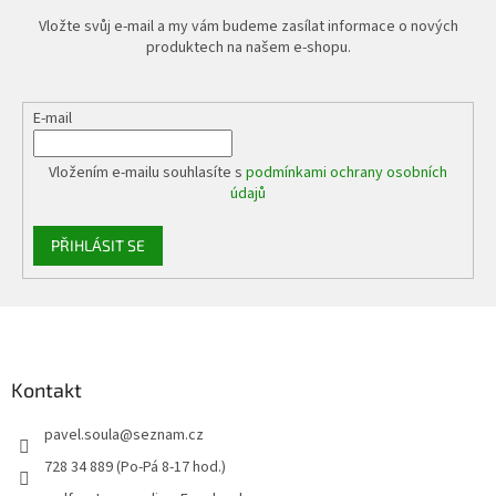
Vložte svůj e-mail a my vám budeme zasílat informace o nových
produktech na našem e-shopu.
E-mail
Vložením e-mailu souhlasíte s
podmínkami ochrany osobních
údajů
PŘIHLÁSIT SE
Z
á
p
a
Kontakt
t
pavel.soula
@
seznam.cz
í
728 34 889 (Po-Pá 8-17 hod.)