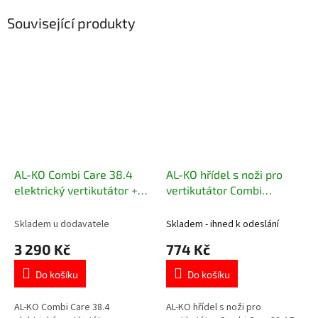
Související produkty
AL-KO Combi Care 38.4
AL-KO hřídel s noži pro
elektrický vertikutátor
+
vertikutátor Combi
jarní hnojivo LD-A 100
Care 38.4 E
ZDARMA!
Skladem u dodavatele
Skladem - ihned k odeslání
3 290 Kč
774 Kč
Do košíku
Do košíku
AL-KO Combi Care 38.4
AL-KO hřídel s noži pro