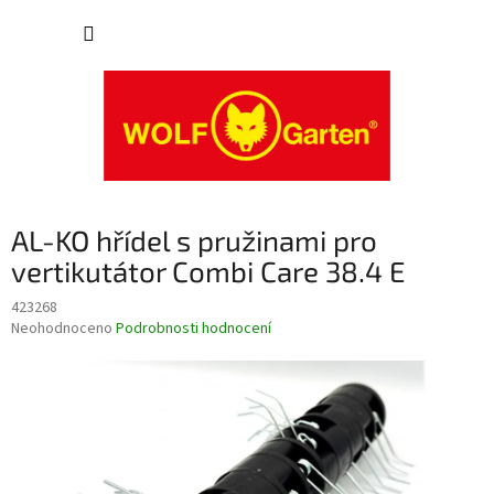
Přejít
NÁKUP
na
obsah
KOŠÍK
AL-KO hřídel s pružinami pro
vertikutátor Combi Care 38.4 E
423268
Průměrné
Neohodnoceno
Podrobnosti hodnocení
hodnocení
produktu
je
0,0
z
5
hvězdiček.