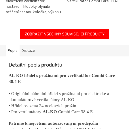
elektrický vertikutátor,
vertikutátor Combi Care 38.4 E.
nastavení hloubky plynule
otáčení nastav. kolečka, výkon 1
400 W.
ZOBRAZIT VŠECHNY SOUVISEJÍCÍ PRODUKTY
Popis
Diskuze
Detailní popis produktu
AL-KO hřídel s pružinami pro vertikutátor Combi Care
38.4 E
• Originální náhradní hřídel s pružinami pro elektrické a
akumulátorové vertikutátory AL-KO
• Hřídel osazena 24 ocelových pružin
• Pro vertikutátory
AL-KO
Combi Care 38.4 E
Patříme k největším autorizovaným prodejcům