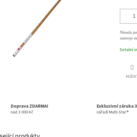
Násada ja
nástroje m
Detailní 
HLÍDA
Doprava ZDARMA!
Exkluzivní záruka 3
nad 3 000 Kč
nářadí Multi-Star®
sející produkty