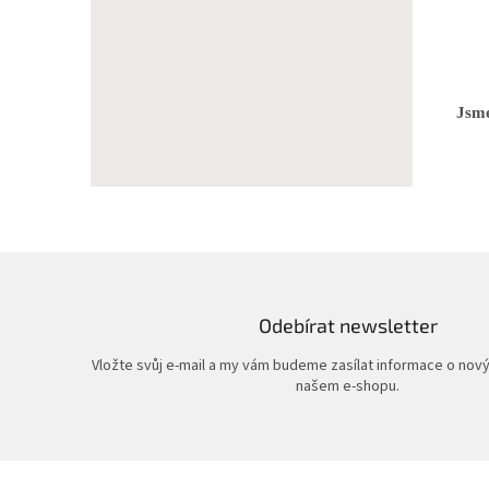
Jsme
Odebírat newsletter
Vložte svůj e-mail a my vám budeme zasílat informace o nov
našem e-shopu.
Z