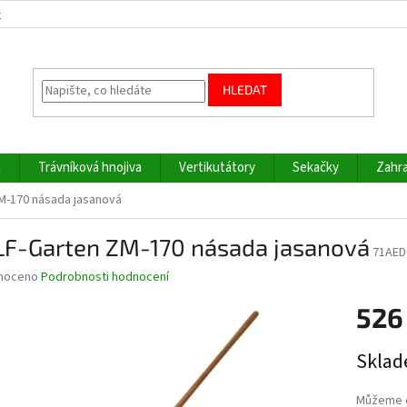
z
HLEDAT
a
Trávníková hnojiva
Vertikutátory
Sekačky
Zahra
M-170 násada jasanová
F-Garten ZM-170 násada jasanová
71AED
né
noceno
Podrobnosti hodnocení
ní
526
u
Měrná
Sklad
cena:
ek.
Můžeme d