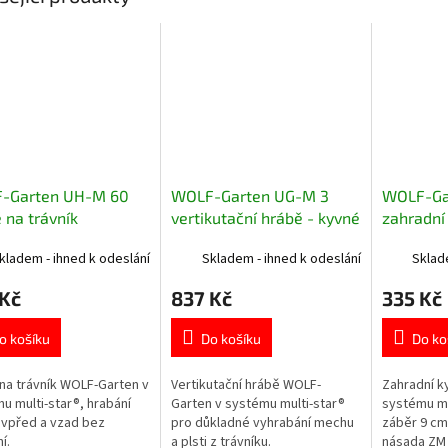
-Garten UH-M 60
WOLF-Garten UG-M 3
WOLF-Ga
 na trávník
vertikutační hrábě - kyvné
zahradní 
kladem - ihned k odeslání
Skladem - ihned k odeslání
Sklad
 Kč
837 Kč
335 Kč
o košíku
Do košíku
Do ko
na trávník WOLF-Garten v
Vertikutační hrábě WOLF-
Zahradní k
u multi-star®, hrabání
Garten v systému multi-star®
systému mu
vpřed a vzad bez
pro důkladné vyhrabání mechu
záběr 9 cm
í.
a plsti z trávníku.
násada ZM 