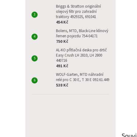
p
a
Briggs & Stratton originální
olejový filtr pro zahradní
n
traktory 492932S, 691041
e
454 Kč
l
Bolens, MTD, Black-Line klínový
řemen pojezdu 754-04171
750 Kč
AL-KO přítlačná deska pro drtič
Easy Crush LH 2810, LH 2800
440716
491 Kč
WOLF-Garten, MTD náhradní
relé pro C 30 E, T 30 E 092.61.449
538 Kč
Souvi