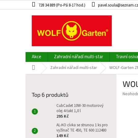
Přejít
728 34 889 (Po-Pá 8-17 hod.)
pavel.soula@seznam.c
na
obsah
Akce
Zahradní nářadí multi-star
Travní osiv
Domů
Zahradní nářadí multi-star
WOLF-Garten Z
P
WOL
o
s
Průměr
Neohod
Top 6 produktů
t
hodnoce
r
produkt
CubCadet 10W-30 motorový
a
olej 4-takt 1,0 l
je
295 Kč
0,0
n
z
n
AL-KO cívka se strunou 1 ks pro
5
vyžínač TE 450, TE 600 112480
í
hvězdič
149 Kč