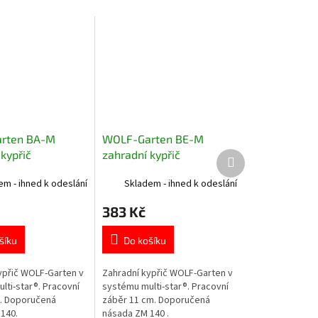
rten BA-M
WOLF-Garten BE-M
kypřič
zahradní kypřič
Další
produkt
em - ihned k odeslání
Skladem - ihned k odeslání
383 Kč
šíku
Do košíku
ypřič WOLF-Garten v
Zahradní kypřič WOLF-Garten v
lti-star®. Pracovní
systému multi-star®. Pracovní
. Doporučená
záběr 11 cm. Doporučená
140.
násada ZM 140 .