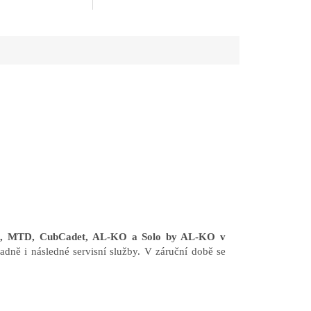
en, MTD, CubCadet, AL-KO a Solo by AL-KO v
adně i následné servisní služby. V záruční době se