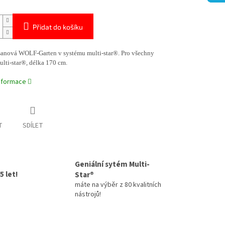
Přidat do košíku
sanová WOLF-Garten v systému multi-star®. Pro všechny
ulti-star®, délka 170 cm.
informace
T
SDÍLET
Geniální sytém Multi-
5 let!
Star®
máte na výběr z 80 kvalitních
nástrojů!