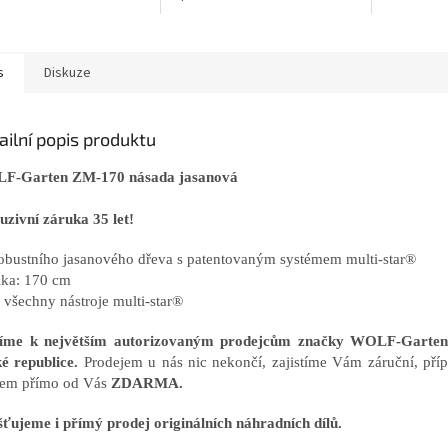
s
Diskuze
ailní popis produktu
F-Garten ZM-170 násada jasanová
uzivní záruka 35 let!
robustního jasanového dřeva s patentovaným systémem multi-star®
lka: 170 cm
o všechny nástroje multi-star®
říme k největším autorizovaným prodejcům značky WOLF-Gart
é republice.
Prodejem u nás nic nekončí, zajistíme Vám záruční, příp
em přímo od Vás
ZDARMA.
šťujeme i přímý prodej originálních náhradních dílů.