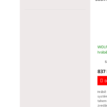
WOLF
hrábě
S
837
D
Hrábě 
systém
tahem 
zvedán