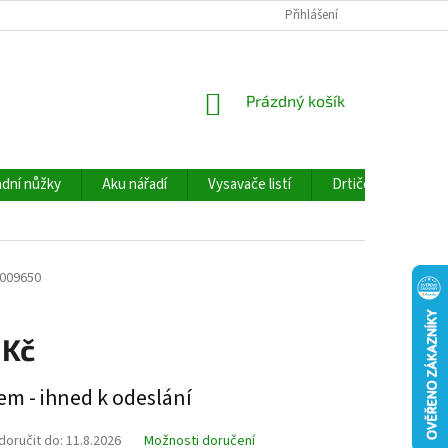
Přihlášení
NÁKUPNÍ
Prázdný košík
KOŠÍK
dní nůžky
Aku nářadí
Vysavače listí
Drtiče větví
009650
 Kč
em - ihned k odeslání
oručit do:
11.8.2026
Možnosti doručení