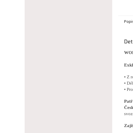
Popi
Det
WOL
Exkl
• Z 
• Dé
• Pr
Pat
Česk
svoz
Zaji