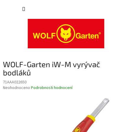
Přejít
NÁKUP
na
obsah
KOŠÍK
WOLF-Garten iW-M vyrývač
bodláků
71AAA022650
Průměrné
Neohodnoceno
Podrobnosti hodnocení
hodnocení
produktu
je
0,0
z
5
hvězdiček.