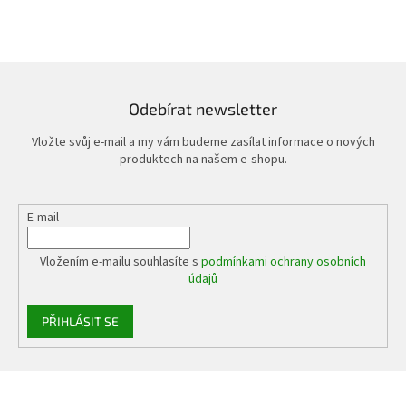
Odebírat newsletter
Vložte svůj e-mail a my vám budeme zasílat informace o nových
produktech na našem e-shopu.
E-mail
Vložením e-mailu souhlasíte s
podmínkami ochrany osobních
údajů
PŘIHLÁSIT SE
Z
á