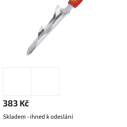
383 Kč
Měrná
Skladem - ihned k odeslání
cena: