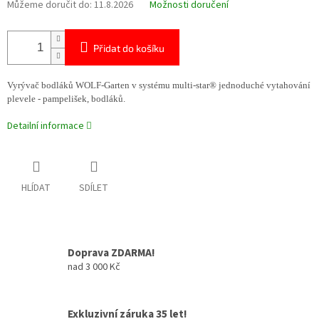
Můžeme doručit do:
11.8.2026
Možnosti doručení
Přidat do košíku
Vyrývač bodláků WOLF-Garten v systému multi-star® jednoduché vytahování
plevele -
pampelišek, bodláků
.
Detailní informace
HLÍDAT
SDÍLET
Doprava ZDARMA!
nad 3 000 Kč
Exkluzivní záruka 35 let!