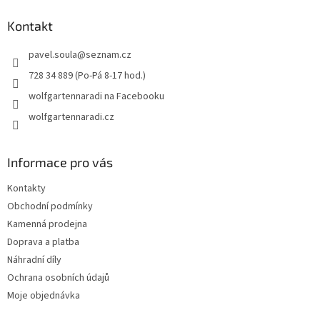
p
a
Kontakt
t
pavel.soula
@
seznam.cz
í
728 34 889 (Po-Pá 8-17 hod.)
wolfgartennaradi na Facebooku
wolfgartennaradi.cz
Informace pro vás
Kontakty
Obchodní podmínky
Kamenná prodejna
Doprava a platba
Náhradní díly
Ochrana osobních údajů
Moje objednávka