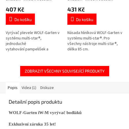
407 Kč
431 Kč
Do košíku
Do košíku
Vyrývač plevele WOLF-Garten v
Násada hliníková WOLF-Garten v
systému multi-star®,
systému multi-star®. Pro
jednoduché
všechny nástroje multi-star®,
vytahování pampelišek a
délka 85 cm.
bodláků.
ZOBRAZIT VŠECHNY SOUVISEJÍCÍ PRODUKTY
Popis
Videa (1)
Diskuze
Detailní popis produktu
WOLF-Garten iW-M vyrývač bodláků
Exkluzivní záruka 35 let!