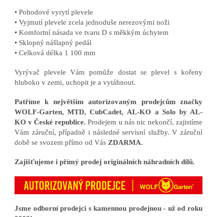
• Pohodové vyrytí plevele
• Vyjmutí plevele zcela jednoduše nerezovými noži
• Komfortní násada ve tvaru D s měkkým úchytem
• Sklopný nášlapný pedál
• Celková délka 1 100 mm
Vyrývač plevele Vám pomůže dostat se plevel s kořeny
hluboko v zemi, uchopit je a vytáhnout.
Patříme k největším autorizovaným prodejcům značky
WOLF-Garten, MTD, CubCadet, AL-KO a Solo by AL-
KO v České republice.
Prodejem u nás nic nekončí, zajistíme
Vám záruční, případně i následné servisní služby. V záruční
době se svozem přímo od Vás
ZDARMA.
Zajišťujeme i přímý prodej originálních náhradních dílů.
Jsme odborní prodejci s kamennou prodejnou - už od roku