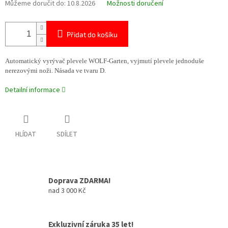
Můžeme doručit do:
10.8.2026
Možnosti doručení
Přidat do košíku
Automatický vyrývač plevele WOLF-Garten, vyjmutí plevele jednoduše
nerezovými noži. N
ásada ve tvaru D.
Detailní informace
HLÍDAT
SDÍLET
Doprava ZDARMA!
nad 3 000 Kč
Exkluzivní záruka 35 let!