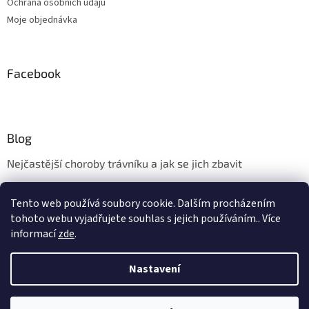
Ochrana osobních údajů
Moje objednávka
Facebook
Blog
Nejčastější choroby trávníku a jak se jich zbavit
Aerifikace trávníku
Tento web používá soubory cookie. Dalším procházením
Údržba trávníku v měsíci květnu
tohoto webu vyjadřujete souhlas s jejich používáním.. Více
informací
zde
.
Nastavení
Vytvořil Shoptet