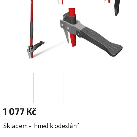
1 077 Kč
Měrná
Skladem - ihned k odeslání
cena: