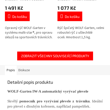
1 491 Kč
1 077 Kč
Do košíku
Do košíku
Opravný rýč WOLF-Garten v
Rýč špičatý WOLF-Garten, velmi
systému multi-star®, pro opravu
robustní rýč z ušlechtilé
skluzů na sportovních trávnících.
oceli. Hmotnost 1,5 kg.
ZOBRAZIT VŠECHNY SOUVISEJÍCÍ PRODUKTY
Popis
Diskuze
Detailní popis produktu
WOLF-Garten IW-A automatický vyrývač plevele
Skvělý
pomocník pro vyrývání plevele z trávníku
. Ideální
pro plevel s dlouhým kořenem, například pampelišek.