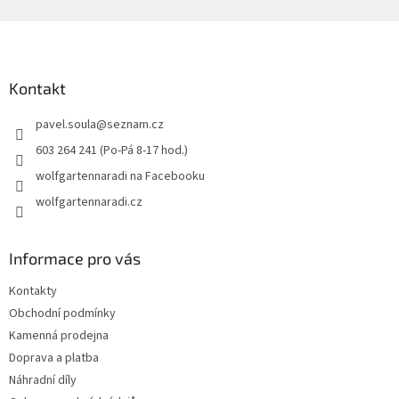
Z
á
p
a
Kontakt
t
pavel.soula
@
seznam.cz
í
603 264 241 (Po-Pá 8-17 hod.)
wolfgartennaradi na Facebooku
wolfgartennaradi.cz
Informace pro vás
Kontakty
Obchodní podmínky
Kamenná prodejna
Doprava a platba
Náhradní díly