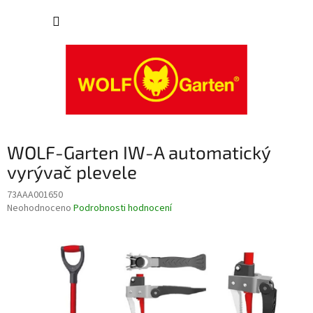
Přejít
NÁKUP
na
obsah
KOŠÍK
WOLF-Garten IW-A automatický
vyrývač plevele
73AAA001650
Průměrné
Neohodnoceno
Podrobnosti hodnocení
hodnocení
produktu
je
0,0
z
5
hvězdiček.