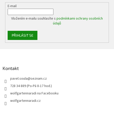
E-mail
Vložením e-mailu souhlasíte s
podmínkami ochrany osobních
údajů
PŘIHLÁSIT SE
Z
á
p
a
Kontakt
t
pavel.soula
@
seznam.cz
í
728 34 889 (Po-Pá 8-17 hod.)
wolfgartennaradi na Facebooku
wolfgartennaradi.cz