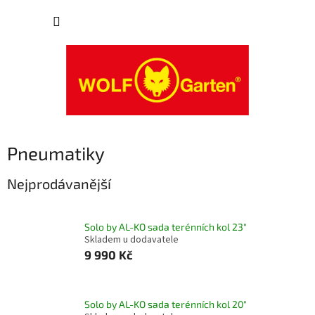
Přejít
NÁKUP
na
obsah
KOŠÍK
Pneumatiky
Nejprodávanější
Solo by AL-KO sada terénních kol 23"
Skladem u dodavatele
9 990 Kč
Solo by AL-KO sada terénních kol 20"