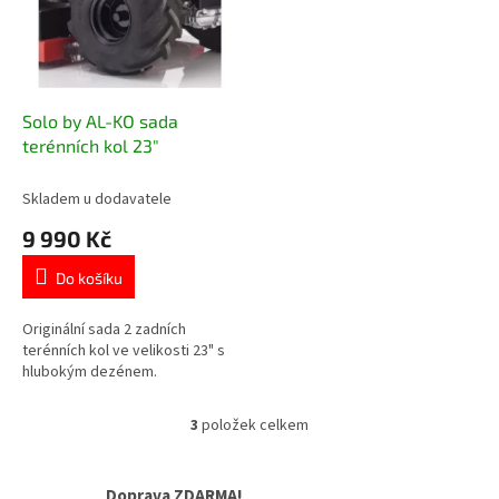
Solo by AL-KO sada
terénních kol 23"
Skladem u dodavatele
9 990 Kč
Do košíku
Originální sada 2 zadních
terénních kol ve velikosti 23" s
hlubokým dezénem.
3
položek celkem
O
v
l
Doprava ZDARMA!
á