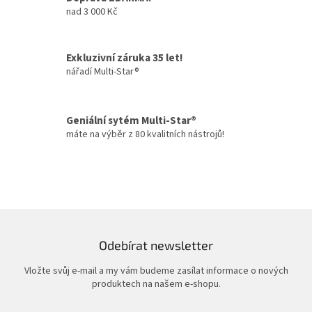
nad 3 000 Kč
d
a
c
í
Exkluzivní záruka 35 let!
p
nářadí Multi-Star®
r
v
k
y
Geniální sytém Multi-Star®
v
máte na výběr z 80 kvalitních nástrojů!
ý
p
i
s
u
Odebírat newsletter
Vložte svůj e-mail a my vám budeme zasílat informace o nových
produktech na našem e-shopu.