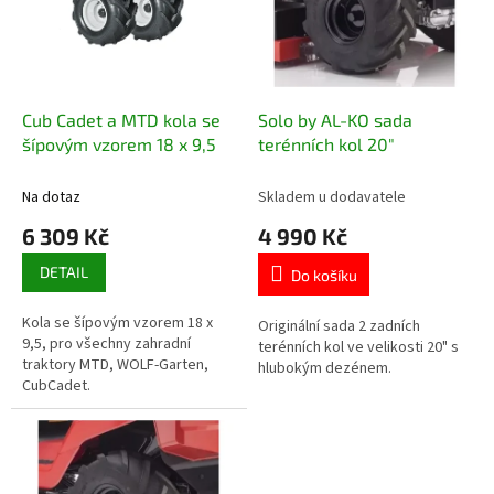
t
s
ů
p
r
o
d
Cub Cadet a MTD kola se
Solo by AL-KO sada
u
šípovým vzorem 18 x 9,5
terénních kol 20"
k
t
Na dotaz
Skladem u dodavatele
ů
6 309 Kč
4 990 Kč
DETAIL
Do košíku
Kola se šípovým vzorem 18 x
Originální sada 2 zadních
9,5, pro všechny zahradní
terénních kol ve velikosti 20" s
traktory MTD, WOLF-Garten,
hlubokým dezénem.
CubCadet.