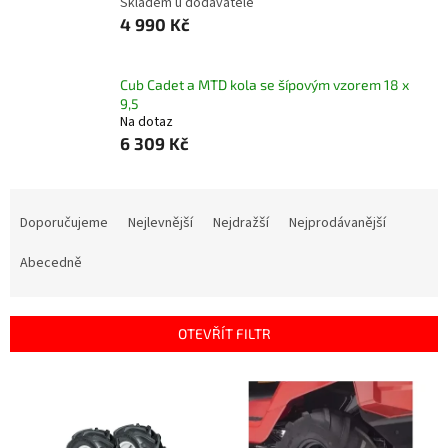
Skladem u dodavatele
4 990 Kč
Cub Cadet a MTD kola se šípovým vzorem 18 x
9,5
Na dotaz
6 309 Kč
Ř
a
Doporučujeme
Nejlevnější
Nejdražší
Nejprodávanější
z
e
Abecedně
n
í
p
OTEVŘÍT FILTR
r
o
V
d
ý
u
p
k
i