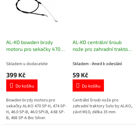
AL-KO bowden brzdy
AL-KO centrální šroub
motoru pro sekačky 470
nože pro zahradní traktory
SP-H, 474 SP-H 525769
Solo by AL-KO 705360
Skladem u dodavatele
Skladem - ihned k odeslání
399 Kč
59 Kč
Do košíku
Do košíku
Bowden brzdy motoru pro
Centrální šroub nože pro
sekačky AL-KO 470 SP-H, 474 SP-
zahradní traktory Solo by AL-KO,
H, 46.0 SP-B, 46.0 SPI-B, 4.68 SP-
závit M10, délka 35 mm.
B, 468 SP-A Bio Silver.