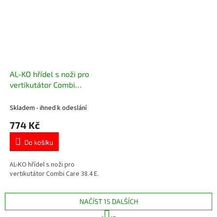
AL-KO hřídel s noži pro
vertikutátor Combi
Care 38.4 E
Skladem - ihned k odeslání
774 Kč
Do košíku
AL-KO hřídel s noži pro
vertikutátor Combi Care 38.4 E.
NAČÍST 15 DALŠÍCH
S