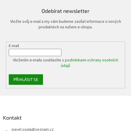
Odebírat newsletter
Vložte svůj e-mail a my vám budeme zasílat informace o nových
produktech na našem e-shopu.
E-mail
Vložením e-mailu souhlasíte s
podmínkami ochrany osobních
údajů
PŘIHLÁSIT SE
Z
á
p
a
Kontakt
t
pavel.soula
@
seznam.cz
í