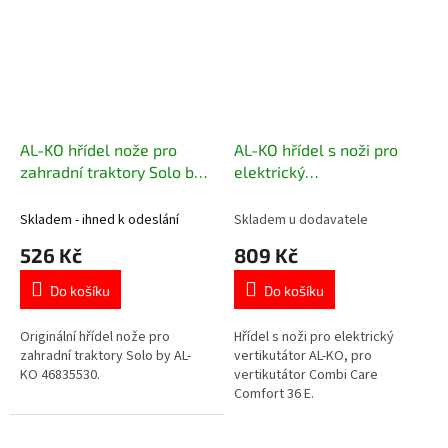
AL-KO hřídel nože pro
AL-KO hřídel s noži pro
zahradní traktory Solo by
elektrický
AL-KO 46835530
vertikutátor Combi Care 36
E 417591
Skladem - ihned k odeslání
Skladem u dodavatele
526 Kč
809 Kč
Do košíku
Do košíku
Originální hřídel nože pro
Hřídel s noži pro elektrický
zahradní traktory Solo by AL-
vertikutátor AL-KO, pro
KO 46835530.
vertikutátor Combi Care
Comfort 36 E.