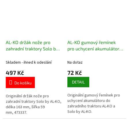
AL-KO držák nože pro
AL-KO gumový řemínek
zahradní traktory Solo by
pro uchycení akumulátoru
AL-KO 473337
514818
Skladem - ihned k odeslání
Na dotaz
497 Kč
72 Kč
DETAIL
Do košíku
Originální gumový řemínek pro
Originální držák nože pro
uchycení akumulátoru do
zahradní traktory Solo by AL-KO,
zahradního traktoru AL-KO a
délka 163 mm, šířka 59
Solo by AL-KO.
mm, 473337.