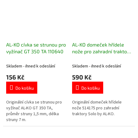
AL-KO cívka se strunou pro
AL-KO domeček hřídele
vyžínač GT 350 TA 110640
nože pro zahradní traktory
Solo by AL-KO 514175
Skladem - ihned k odeslání
Skladem - ihned k odeslání
156 Kč
590 Kč
Do košíku
Do košíku
Originální cívka se strunou pro
Originální domeček hřídele
vyžínač AL-KO GT 350 TA,
nože 514175 pro zahradní
průměr struny 1,5 mm, délka
traktory Solo by AL-KO.
struny 7 m.