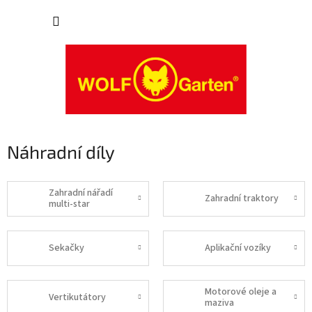
Přejít
NÁKUP
na
obsah
KOŠÍK
Náhradní díly
Zahradní nářadí
Zahradní traktory
multi-star
Sekačky
Aplikační vozíky
Motorové oleje a
Vertikutátory
maziva