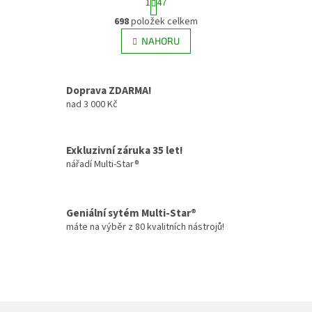
1
47
t
O
r
698
položek celkem
v
á
l
NAHORU
n
á
k
d
o
v
a
Doprava ZDARMA!
á
c
n
nad 3 000 Kč
í
í
p
r
v
Exkluzivní záruka 35 let!
k
nářadí Multi-Star®
y
v
ý
Geniální sytém Multi-Star®
p
i
máte na výběr z 80 kvalitních nástrojů!
s
u