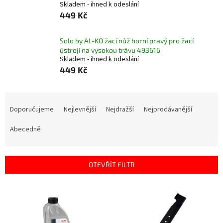
Skladem - ihned k odeslání
449 Kč
Solo by AL-KO žací nůž horní pravý pro žací
ústrojí na vysokou trávu 493616
Skladem - ihned k odeslání
449 Kč
Ř
a
Doporučujeme
Nejlevnější
Nejdražší
Nejprodávanější
z
e
Abecedně
n
í
p
OTEVŘÍT FILTR
r
o
V
d
ý
u
p
k
i