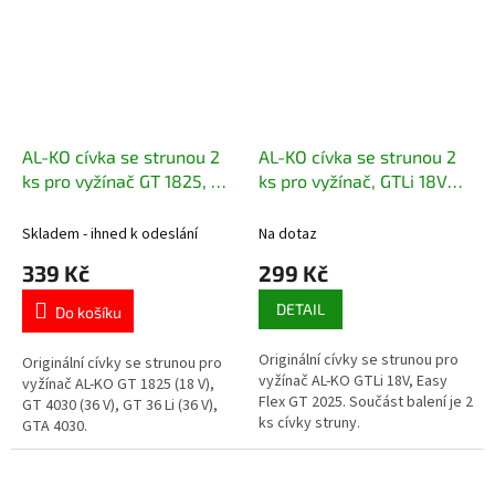
AL-KO cívka se strunou 2
AL-KO cívka se strunou 2
ks pro vyžínač GT 1825, GT
ks pro vyžínač, GTLi 18V
4030 113349
Easy Flex GT 2025 112969
Skladem - ihned k odeslání
Na dotaz
339 Kč
299 Kč
DETAIL
Do košíku
Originální cívky se strunou pro
Originální cívky se strunou pro
vyžínač AL-KO GTLi 18V, Easy
vyžínač AL-KO GT 1825 (18 V),
Flex GT 2025. Součást balení je 2
GT 4030 (36 V), GT 36 Li (36 V),
ks cívky struny.
GTA 4030.