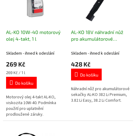
t
s
ů
p
r
o
d
AL-KO 10W-40 motorový
AL-KO 18V náhradní nůž
u
olej 4-takt, 1 l
pro akumulátorové
k
sekačky záběr 38 cm
t
419950
Skladem - ihned k odeslání
Skladem - ihned k odeslání
ů
269 Kč
428 Kč
Měrná
269 Kč / 1 l
Do košíku
cena:
Do košíku
Náhradní nůž pro akumulátorové
sekačky AL-KO 382 Li Premium,
Motorový olej 4-takt AL-KO,
3.82 Li Easy, 38.2 Li Comfort.
viskozita 10W-40. Podmínka
použití pro uplatnění
prodloužené záruky.