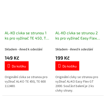
AL-KO cívka se strunou 1
AL-KO cívka se strunou 2
ks pro vyžínač TE 450, TE
ks pro vyžínač Easy Flex
600 112480
GT 2000 113725
Skladem - ihned k odeslání
Skladem - ihned k odeslání
149 Kč
199 Kč
Do košíku
Do košíku
Originální cívka se strunou pro
Originální cívky se strunou pro
vyžínač AL-KO TE 450, TE 600
vyžínač AL-KO Easy Flex GT
112480.
2000. Součást balení je 2 ks
cívky struny.