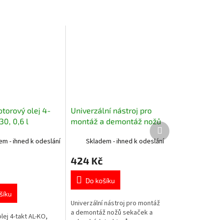
torový olej 4-
Univerzální nástroj pro
30, 0,6 l
montáž a demontáž nožů
Další
sekaček a zahradních
produkt
em - ihned k odeslání
Skladem - ihned k odeslání
traktorů
424 Kč
Do košíku
šíku
Univerzální nástroj pro montáž
a demontáž nožů sekaček a
ej 4-takt AL-KO,