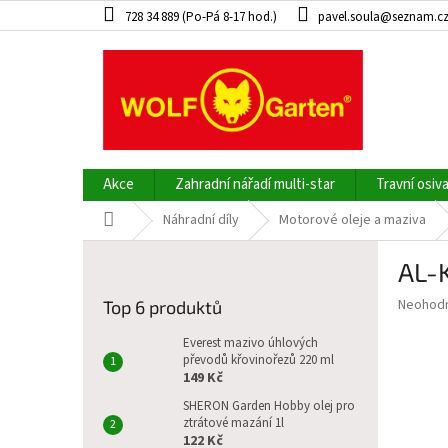
Přejít
728 34 889 (Po-Pá 8-17 hod.)
pavel.soula@seznam.c
na
obsah
Akce
Zahradní nářadí multi-star
Travní osiv
Domů
Náhradní díly
Motorové oleje a maziva
P
AL-K
o
s
Průměr
Neohod
Top 6 produktů
t
hodnoce
r
produkt
Everest mazivo úhlových
a
převodů křovinořezů 220 ml
je
149 Kč
0,0
n
z
n
SHERON Garden Hobby olej pro
5
ztrátové mazání 1l
í
hvězdič
122 Kč