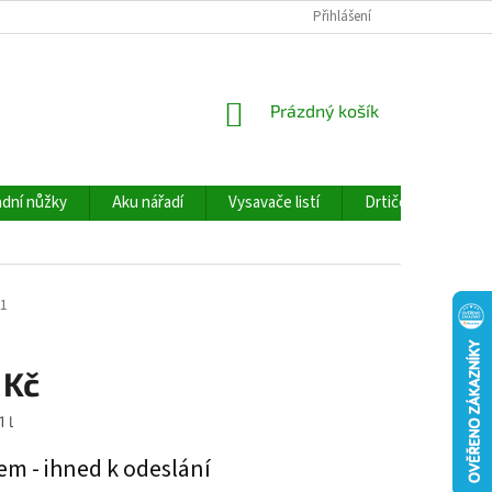
Přihlášení
NÁKUPNÍ
Prázdný košík
KOŠÍK
dní nůžky
Aku nářadí
Vysavače listí
Drtiče větví
1
 Kč
1 l
em - ihned k odeslání