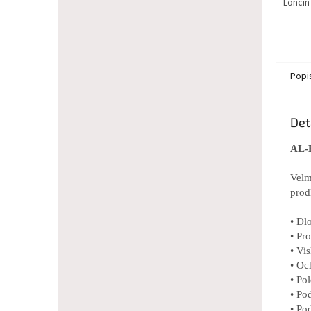
Loncin
Popi
Det
AL-K
Velm
prod
• Dl
• Pr
• Vi
• Oc
• Po
• Po
• Po