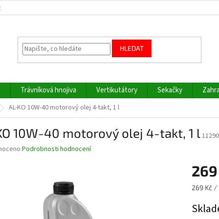
z
HLEDAT
a
Trávníková hnojiva
Vertikutátory
Sekačky
Zahra
AL-KO 10W-40 motorový olej 4-takt, 1 l
O 10W-40 motorový olej 4-takt, 1 l
11290
né
noceno
Podrobnosti hodnocení
ní
269
u
Měrná
269 Kč / 
cena:
Sklad
ek.