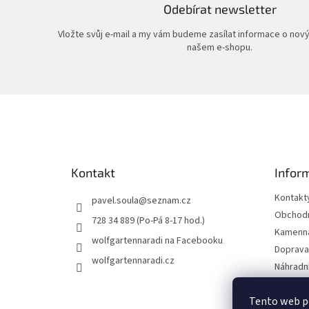
Odebírat newsletter
Vložte svůj e-mail a my vám budeme zasílat informace o nov
našem e-shopu.
Z
á
p
a
t
Kontakt
Infor
í
Kontakt
pavel.soula
@
seznam.cz
Obchodn
728 34 889 (Po-Pá 8-17 hod.)
Kamenná
wolfgartennaradi na Facebooku
Doprava 
wolfgartennaradi.cz
Náhradní
Ochrana
Tento web p
Moje ob