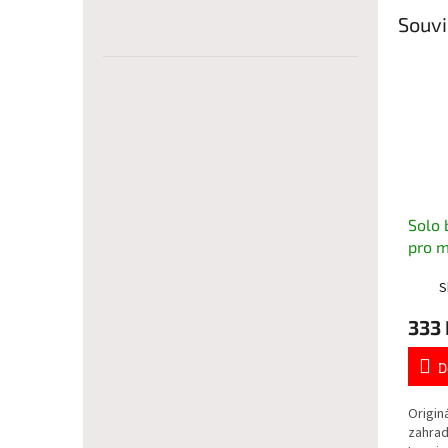
Souvi
Solo 
pro m
Pro 7
S
333 
D
Originá
zahrad