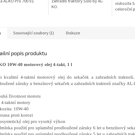
 a AL-KO Pro 700 V2.
zahradní traktory Solo by AL-
viskozita 
KO.
celoroční p
s
Související soubory (1)
Diskuze
ailní popis produktu
O 10W-40 motorový olej 4-takt, 1 l
i kvalitní 4-taktní motorový olej do sekaček a zahradních traktorů
loužené záruky u benzínový sekaček a zahradních traktorů značky AL
ouhá životnost motoru
o 4-taktní motory
skozita: 10W-40
hrana proti korozi
losyntetický olej pro vysoký výkon
dmínka použití pro uplatnění prodloužené záruky 6 let u benzínový s
dmínka použití pro uplatnění prodloužené záruky 5 let u zahradních tr