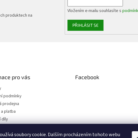
Vložením e-mailu souhlasíte s
podmínk
ých produktech na
PŘIHLÁSIT SE
mace pro vás
Facebook
y
í podmínky
 prodejna
a platba
 díly
 osobních údajů
oužívá soubory cookie. Dalším procházením tohoto webu
jednávka