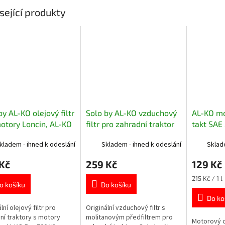
sející produkty
by AL-KO olejový filtr
Solo by AL-KO vzduchový
AL-KO mo
otory Loncin, AL-KO
filtr pro zahradní traktor
takt SAE 
00 V2 418138
2-válec 418110
kladem - ihned k odeslání
Skladem - ihned k odeslání
Sklad
Kč
259 Kč
129 Kč
Měrná
215 Kč / 1 l
o košíku
Do košíku
cena:
Do ko
lní olejový filtr pro
Originální vzduchový filtr s
ní traktory s motory
molitanovým předfiltrem pro
Motorový ol