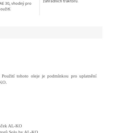
zahradních traktorů.
SAE 30, vhodný pro
oužití.
. Použití tohoto oleje je podmínkou pro uplatnění
-KO.
ekaček AL-KO
aktorů Solo by AL-KO