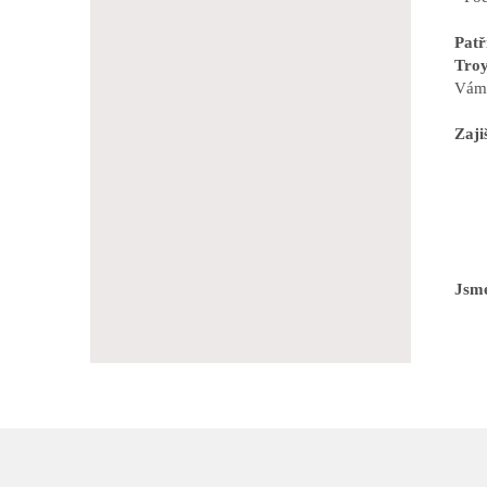
Pat
Troy
Vám 
Zaji
Jsme