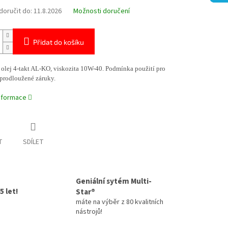
oručit do:
11.8.2026
Možnosti doručení
Přidat do košíku
olej 4-takt AL-KO, viskozita 10W-40. Podmínka použití pro
 prodloužené záruky.
informace
T
SDÍLET
Geniální sytém Multi-
5 let!
Star®
máte na výběr z 80 kvalitních
nástrojů!