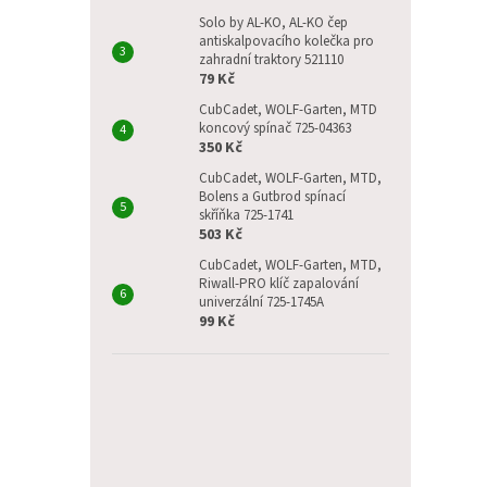
p
a
Solo by AL-KO, AL-KO čep
antiskalpovacího kolečka pro
n
zahradní traktory 521110
e
79 Kč
l
CubCadet, WOLF-Garten, MTD
koncový spínač 725-04363
350 Kč
CubCadet, WOLF-Garten, MTD,
Bolens a Gutbrod spínací
skříňka 725-1741
503 Kč
CubCadet, WOLF-Garten, MTD,
Riwall-PRO klíč zapalování
univerzální 725-1745A
99 Kč