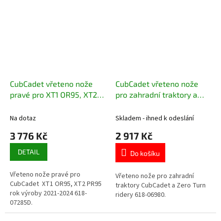
CubCadet vřeteno nože
CubCadet vřeteno nože
pravé pro XT1 OR95, XT2
pro zahradní traktory a
PR95 rok výroby 2021-
Zero Turn ridery 618-
2024 618-07285D
06980
Na dotaz
Skladem - ihned k odeslání
3 776 Kč
2 917 Kč
DETAIL
Do košíku
Vřeteno nože pravé pro
Vřeteno nože pro zahradní
CubCadet XT1 OR95, XT2 PR95
traktory CubCadet a Zero Turn
rok výroby 2021-2024 618-
ridery 618-06980.
07285D.