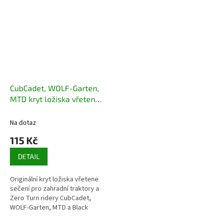
CubCadet, WOLF-Garten,
MTD kryt ložiska vřetene
sečení 783-08435
Na dotaz
115 Kč
DETAIL
Originální kryt ložiska vřetene
sečení pro zahradní traktory a
Zero Turn ridery CubCadet,
WOLF-Garten, MTD a Black
Edition.