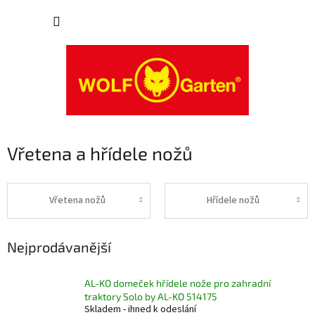
Přejít
NÁKUP
na
obsah
KOŠÍK
Vřetena a hřídele nožů
Vřetena nožů
Hřídele nožů
Nejprodávanější
AL-KO domeček hřídele nože pro zahradní
traktory Solo by AL-KO 514175
Skladem - ihned k odeslání