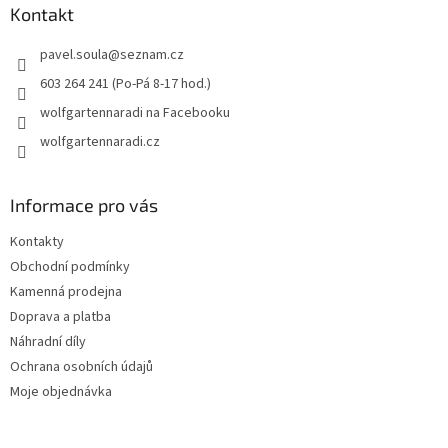
a
Kontakt
t
pavel.soula
@
seznam.cz
í
603 264 241 (Po-Pá 8-17 hod.)
wolfgartennaradi na Facebooku
wolfgartennaradi.cz
Informace pro vás
Kontakty
Obchodní podmínky
Kamenná prodejna
Doprava a platba
Náhradní díly
Ochrana osobních údajů
Moje objednávka