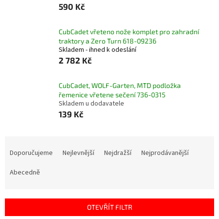
590 Kč
CubCadet vřeteno nože komplet pro zahradní
traktory a Zero Turn 618-09236
Skladem - ihned k odeslání
2 782 Kč
CubCadet, WOLF-Garten, MTD podložka
řemenice vřetene sečení 736-0315
Skladem u dodavatele
139 Kč
Ř
a
Doporučujeme
Nejlevnější
Nejdražší
Nejprodávanější
z
e
Abecedně
n
í
p
OTEVŘÍT FILTR
r