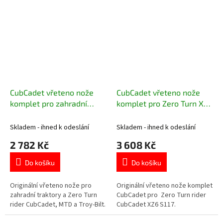
CubCadet vřeteno nože
CubCadet vřeteno nože
komplet pro zahradní
komplet pro Zero Turn XZ6
traktory a Zero Turn 618-
S117 618-09395
09236
Skladem - ihned k odeslání
Skladem - ihned k odeslání
2 782 Kč
3 608 Kč
Do košíku
Do košíku
Originální vřeteno nože pro
Originální vřeteno nože komplet
zahradní traktory a Zero Turn
CubCadet pro Zero Turn rider
rider CubCadet, MTD a Troy-Bilt.
CubCadet XZ6 S117.