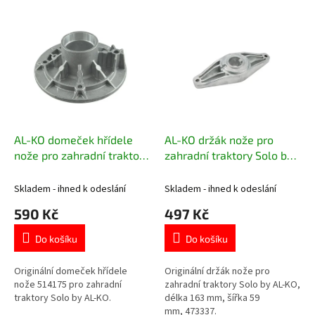
o
V
d
ý
u
p
k
i
t
s
ů
p
r
o
d
AL-KO domeček hřídele
AL-KO držák nože pro
u
nože pro zahradní traktory
zahradní traktory Solo by
k
Solo by AL-KO 514175
AL-KO 473337
t
Skladem - ihned k odeslání
Skladem - ihned k odeslání
ů
590 Kč
497 Kč
Do košíku
Do košíku
Originální domeček hřídele
Originální držák nože pro
nože 514175 pro zahradní
zahradní traktory Solo by AL-KO,
traktory Solo by AL-KO.
délka 163 mm, šířka 59
mm, 473337.