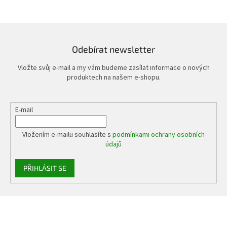
Odebírat newsletter
Vložte svůj e-mail a my vám budeme zasílat informace o nových
produktech na našem e-shopu.
E-mail
Vložením e-mailu souhlasíte s
podmínkami ochrany osobních
údajů
PŘIHLÁSIT SE
Z
á
p