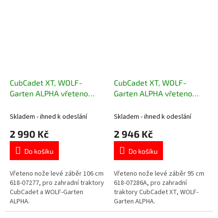
CubCadet XT, WOLF-
CubCadet XT, WOLF-
Garten ALPHA vřeteno
Garten ALPHA vřeteno
nože levé záběr 106 cm
nože levé záběr 95 cm
618-07277
618-07286A
Skladem - ihned k odeslání
Skladem - ihned k odeslání
2 990 Kč
2 946 Kč
Do košíku
Do košíku
Vřeteno nože levé záběr 106 cm
Vřeteno nože levé záběr 95 cm
618-07277, pro zahradní traktory
618-07286A, pro zahradní
CubCadet a WOLF-Garten
traktory CubCadet XT, WOLF-
ALPHA.
Garten ALPHA.