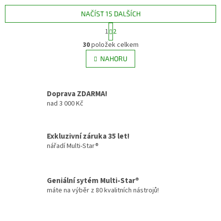
NAČÍST 15 DALŠÍCH
S
1
2
t
O
r
30
položek celkem
v
á
l
NAHORU
n
á
k
d
o
v
a
Doprava ZDARMA!
á
c
n
nad 3 000 Kč
í
í
p
r
v
Exkluzivní záruka 35 let!
k
nářadí Multi-Star®
y
v
ý
Geniální sytém Multi-Star®
p
i
máte na výběr z 80 kvalitních nástrojů!
s
u