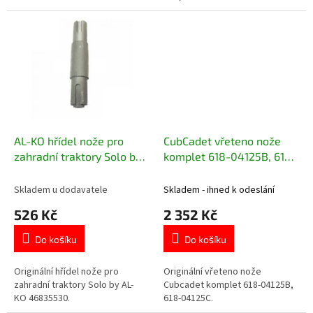
AL-KO hřídel nože pro
CubCadet vřeteno nože
zahradní traktory Solo by
komplet 618-04125B, 618-
AL-KO 46835530
04125C
Skladem u dodavatele
Skladem - ihned k odeslání
526 Kč
2 352 Kč
Do košíku
Do košíku
Originální hřídel nože pro
Originální vřeteno nože
zahradní traktory Solo by AL-
Cubcadet komplet 618-04125B,
KO 46835530.
618-04125C.