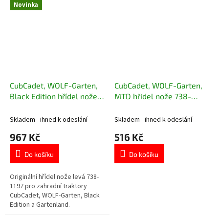
Novinka
CubCadet, WOLF-Garten,
CubCadet, WOLF-Garten,
Black Edition hřídel nože
MTD hřídel nože 738-
levá 738-1197
04241
Skladem - ihned k odeslání
Skladem - ihned k odeslání
967 Kč
516 Kč
Do košíku
Do košíku
Originální hřídel nože levá 738-
1197 pro zahradní traktory
CubCadet, WOLF-Garten, Black
Edition a Gartenland.