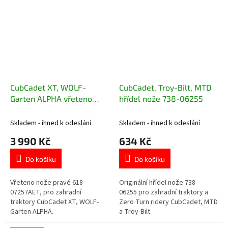
CubCadet XT, WOLF-
CubCadet, Troy-Bilt, MTD
Garten ALPHA vřeteno
hřídel nože 738-06255
nože pravé 618-07257AET
Skladem - ihned k odeslání
Skladem - ihned k odeslání
3 990 Kč
634 Kč
Do košíku
Do košíku
Vřeteno nože pravé 618-
Originální hřídel nože 738-
07257AET, pro zahradní
06255 pro zahradní traktory a
traktory CubCadet XT, WOLF-
Zero Turn ridery CubCadet, MTD
Garten ALPHA.
a Troy-Bilt.