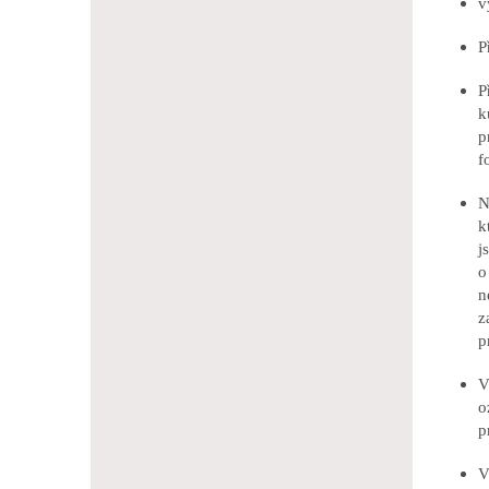
v
P
P
k
p
f
N
k
j
o
n
z
p
V
o
p
V