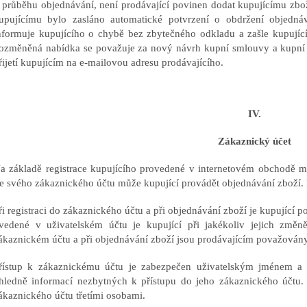
 průběhu objednávání, není prodávající povinen dodat kupujícímu zbož
upujícímu bylo zasláno automatické potvrzení o obdržení objedná
nformuje kupujícího o chybě bez zbytečného odkladu a zašle kupují
ozměněná nabídka se považuje za nový návrh kupní smlouvy a kupní 
řijetí kupujícím na e-mailovou adresu prodávajícího.
IV.
Zákaznický účet
a základě registrace kupujícího provedené v internetovém obchodě m
e svého zákaznického účtu může kupující provádět objednávání zboží. K
ři registraci do zákaznického účtu a při objednávání zboží je kupující
vedené v uživatelském účtu je kupující při jakékoliv jejich změn
ákaznickém účtu a při objednávání zboží jsou prodávajícím považovány
řístup k zákaznickému účtu je zabezpečen uživatelským jménem a h
hledně informací nezbytných k přístupu do jeho zákaznického účtu. 
ákaznického účtu třetími osobami.