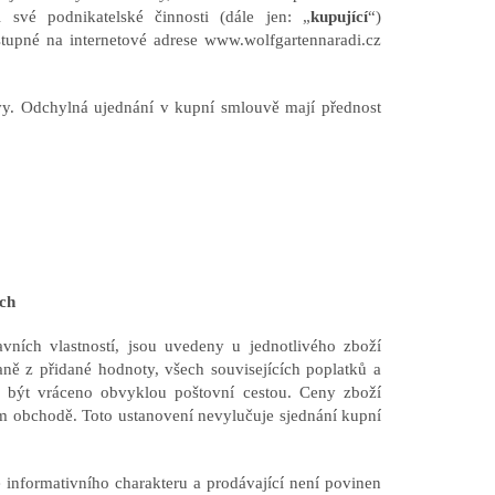
 své podnikatelské činnosti (dále jen: „
kupující
“)
tupné na internetové adrese www.wolfgartennaradi.cz
y. Odchylná ujednání v kupní smlouvě mají přednost
ch
vních vlastností, jsou uvedeny u jednotlivého zboží
ně z přidané hodnoty, všech souvisejících poplatků a
že být vráceno obvyklou poštovní cestou. Ceny zboží
ém obchodě. Toto ustanovení nevylučuje sjednání kupní
 informativního charakteru a prodávající není povinen