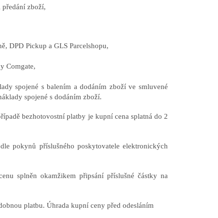
i předání zboží,
ovně, DPD Pickup a GLS Parcelshopu,
ny Comgate,
klady spojené s balením a dodáním zboží ve smluvené
 náklady spojené s dodáním zboží.
případě bezhotovostní platby je kupní cena splatná do 2
odle pokynů příslušného poskytovatele elektronických
 cenu splněn okamžikem připsání příslušné částky na
bdobnou platbu. Úhrada kupní ceny před odesláním