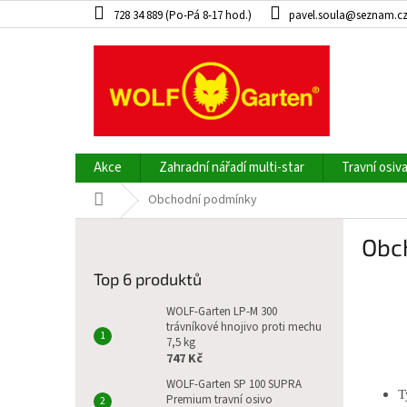
Přejít
728 34 889 (Po-Pá 8-17 hod.)
pavel.soula@seznam.c
na
obsah
Akce
Zahradní nářadí multi-star
Travní osiv
Domů
Obchodní podmínky
P
Obc
o
s
Top 6 produktů
t
r
WOLF-Garten LP-M 300
a
trávníkové hnojivo proti mechu
7,5 kg
n
747 Kč
n
WOLF-Garten SP 100 SUPRA
í
T
Premium travní osivo