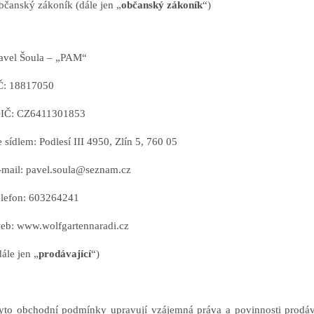
bčanský zákoník (dále jen „
občanský zákoník
“)
 Šoula – „PAM“
18817050
 CZ6411301853
em: Podlesí III 4950, Zlín 5, 760 05
: pavel.soula@seznam.cz
on: 603264241
www.wolfgartennaradi.cz
 jen „
prodávající
“)
yto obchodní podmínky upravují vzájemná práva a povinnosti prodáva