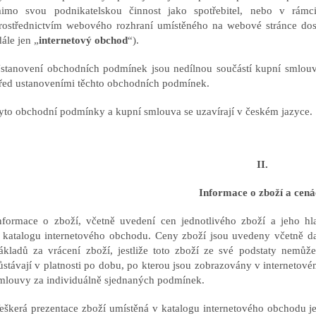
imo svou podnikatelskou činnost jako spotřebitel, nebo v rámci
rostřednictvím webového rozhraní umístěného na webové stránce dos
dále jen „
internetový obchod
“).
stanovení obchodních podmínek jsou nedílnou součástí kupní smlouv
řed ustanoveními těchto obchodních podmínek.
yto obchodní podmínky a kupní smlouva se uzavírají v českém jazyce.
II.
Informace o zboží a cená
nformace o zboží, včetně uvedení cen jednotlivého zboží a jeho hla
 katalogu internetového obchodu. Ceny zboží jsou uvedeny včetně da
ákladů za vrácení zboží, jestliže toto zboží ze své podstaty nemů
ůstávají v platnosti po dobu, po kterou jsou zobrazovány v internetov
mlouvy za individuálně sjednaných podmínek.
eškerá prezentace zboží umístěná v katalogu internetového obchodu je