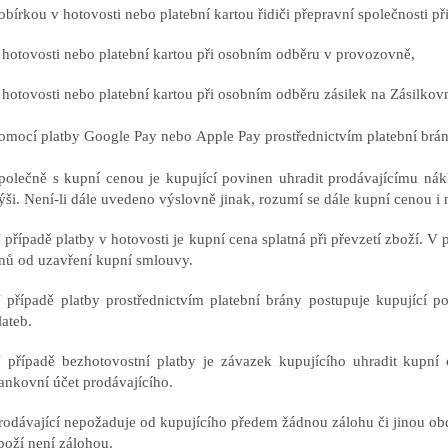
obírkou v hotovosti nebo platební kartou řidiči přepravní společnosti př
 hotovosti nebo platební kartou při osobním odběru v provozovně,
 hotovosti nebo platební kartou při osobním odběru zásilek na Zásilk
omocí platby Google Pay nebo Apple Pay prostřednictvím platební brá
polečně s kupní cenou je kupující povinen uhradit prodávajícímu ná
ýši. Není-li dále uvedeno výslovně jinak, rozumí se dále kupní cenou i
 případě platby v hotovosti je kupní cena splatná při převzetí zboží. V 
nů od uzavření kupní smlouvy.
 případě platby prostřednictvím platební brány postupuje kupující p
lateb.
 případě bezhotovostní platby je závazek kupujícího uhradit kupní
ankovní účet prodávajícího.
rodávající nepožaduje od kupujícího předem žádnou zálohu či jinou o
boží není zálohou.