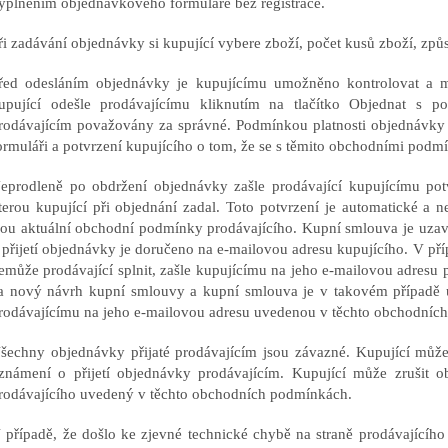
yplněním objednávkového formuláře bez registrace.
ři zadávání objednávky si kupující vybere zboží, počet kusů zboží, způ
řed odesláním objednávky je kupujícímu umožněno kontrolovat a mě
upující odešle prodávajícímu kliknutím na tlačítko Objednat s p
rodávajícím považovány za správné. Podmínkou platnosti objednávky
ormuláři a potvrzení kupujícího o tom, že se s těmito obchodními podm
eprodleně po obdržení objednávky zašle prodávající kupujícímu pot
terou kupující při objednání zadal. Toto potvrzení je automatické a 
sou aktuální obchodní podmínky prodávajícího. Kupní smlouva je uzav
 přijetí objednávky je doručeno na e-mailovou adresu kupujícího. V p
emůže prodávající splnit, zašle kupujícímu na jeho e-mailovou adre
a nový návrh kupní smlouvy a kupní smlouva je v takovém případě uz
rodávajícímu na jeho e-mailovou adresu uvedenou v těchto obchodníc
šechny objednávky přijaté prodávajícím jsou závazné. Kupující můž
známení o přijetí objednávky prodávajícím. Kupující může zrušit ob
rodávajícího uvedený v těchto obchodních podmínkách.
 případě, že došlo ke zjevné technické chybě na straně prodávajícíh