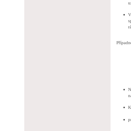
u
V
s
r
Případn
N
n
K
p