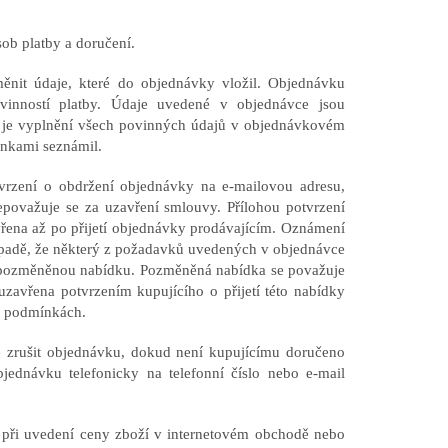
sob platby a doručení.
nit údaje, které do objednávky vložil. Objednávku
ovinností platby. Údaje uvedené v objednávce jsou
 je vyplnění všech povinných údajů v objednávkovém
ínkami seznámil.
vrzení o obdržení objednávky na e-mailovou adresu,
nepovažuje se za uzavření smlouvy. Přílohou potvrzení
řena až po přijetí objednávky prodávajícím. Oznámení
řípadě, že některý z požadavků uvedených v objednávce
su pozměněnou nabídku. Pozměněná nabídka se považuje
avřena potvrzením kupujícího o přijetí této nabídky
h podmínkách.
e zrušit objednávku, dokud není kupujícímu doručeno
jednávku telefonicky na telefonní číslo nebo e-mail
o při uvedení ceny zboží v internetovém obchodě nebo