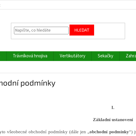
z
HLEDAT
a
Trávníková hnojiva
Vertikutátory
Sekačky
Zahra
hodní podmínky
I.
Základní ustanovení
yto všeobecné obchodní podmínky (dále jen „
obchodní podmínky
“) 