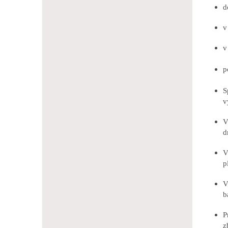
d
v
v
p
S
v
V
d
V
p
V
b
P
z