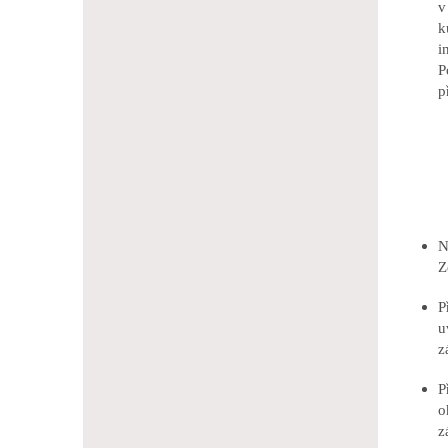
v
k
i
P
p
N
Z
P
u
z
P
o
z