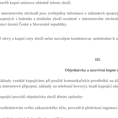
zavřít kupní smlouvu ohledně tohoto zboží.
 internetovém obchodě jsou zveřejněny informace o nákladech spojen
pojených s balením a dodáním zboží uvedené v internetovém obchodě
ámci území České a Slovenské republiky.
é slevy z kupní ceny zboží nelze navzájem kombinovat, nedohodne-li se
III.
Objednávka a uzavření kupní 
áklady vzniklé kupujícímu při použití komunikačních prostředků na dá
a internetové připojení, náklady na telefonní hovory), hradí kupující sá
upující provádí objednávku zboží těmito způsoby:
rostřednictvím svého zákaznického účtu, provedl-li předchozí registrac