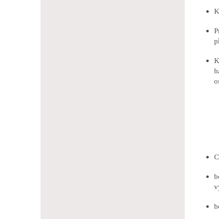
K
P
p
K
h
o
C
b
v
b