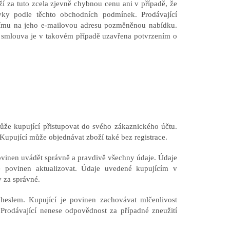
í za tuto zcela zjevně chybnou cenu ani v případě, že
vky podle těchto obchodních podmínek. Prodávající
címu na jeho e-mailovou adresu pozměněnou nabídku.
smlouva je v takovém případě uzavřena potvrzením o
ůže kupující přistupovat do svého zákaznického účtu.
upující může objednávat zboží také bez registrace.
 povinen uvádět správně a pravdivě všechny údaje. Údaje
ě povinen aktualizovat. Údaje uvedené kupujícím v
 za správné.
eslem. Kupující je povinen zachovávat mlčenlivost
Prodávající nenese odpovědnost za případné zneužití