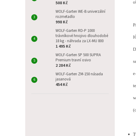
p
o
508 Kč
a
WOLF-Garten WE-B univerzální
n
rozmetadlo
e
998 Kč
Pavel
l
WOLF-Garten RD-P 1000
trávníkové hnojivo dlouhodobé
IČ: 
18 kg - náhrada za LX-MU 800
1 495 Kč
DIČ:
WOLF-Garten SP 500 SUPRA
Premium travní osivo
se sídl
2 284 Kč
e-mail
WOLF-Garten ZM-150 násada
jasanová
454 Kč
telef
web: 
(dále
T