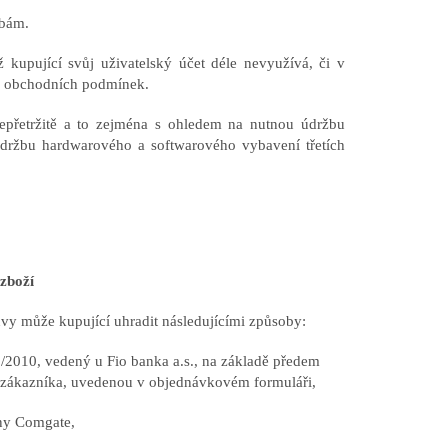
obám.
 kupující svůj uživatelský účet déle nevyužívá, či v
to obchodních podmínek.
epřetržitě a to zejména s ohledem na nutnou údržbu
držbu hardwarového a softwarového vybavení třetích
zboží
vy může kupující uhradit následujícími způsoby:
2010, vedený u Fio banka a.s., na základě předem
 zákazníka, uvedenou v objednávkovém formuláři,
ány Comgate,