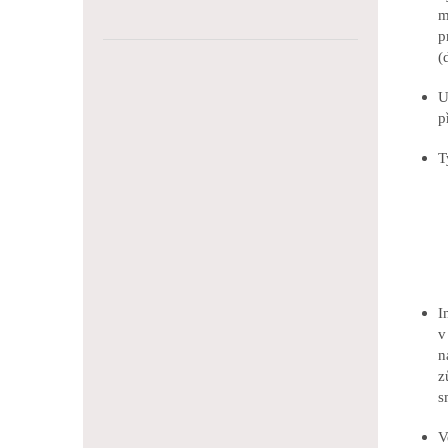
m
p
(
U
p
T
I
v
n
z
s
V