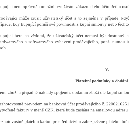
upující není oprávněn umožnit využívání zákaznického účtu třetím os
rodávající může zrušit uživatelský účet a to zejména v případě, když
řípadě, kdy kupující poruší své povinnosti z kupní smlouvy nebo těch
upující bere na vědomí, že uživatelský účet nemusí být dostupný n
ardwarového a softwarového vybavení prodávajícího, popř. nutnou ú
sob.
V.
Platební podmínky a dodání 
enu zboží a případné náklady spojené s dodáním zboží dle kupní smlou
ezhotovostně převodem na bankovní účet prodávajícího
č. 2200216251/
ytvořené faktury v měně CZK, která bude zaslána na emailovou adresu
ezhotovostně platební kartou prostřednictvím zabezpečené platební br