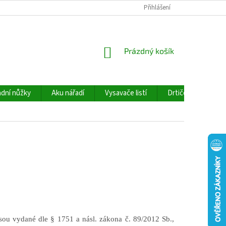
Přihlášení
NÁKUPNÍ
Prázdný košík
KOŠÍK
dní nůžky
Aku nářadí
Vysavače listí
Drtiče větví
jsou vydané dle § 1751 a násl. zákona č. 89/2012 Sb.,