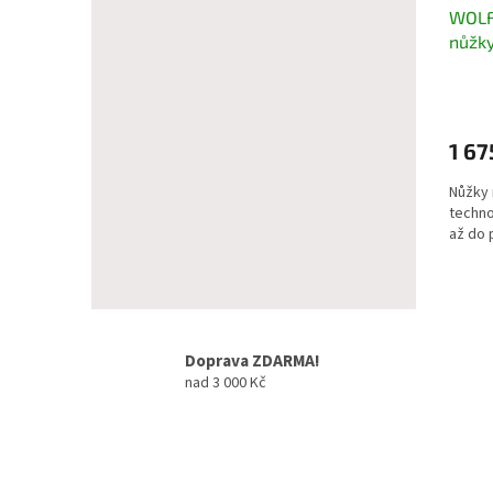
WOLF
nůžky
kovad
1 67
Nůžky 
techno
až do 
Doprava ZDARMA!
nad 3 000 Kč