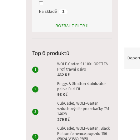
p
a
Na skladě
2
n
e
ROZBALIT FILTR
l
Ř
Top 6 produktů
a
Dopor
z
WOLF-Garten SJ 100 LORETTA
Profi travní osivo
e
462 Kč
V
n
Briggs & Stratton stabilizátor
ý
í
paliva Fuel Fit
p
p
98 Kč
i
r
CubCadet, WOLF-Garten
s
o
vzduchový filtr pro sekačky 751-
p
d
14628
r
u
279 Kč
o
k
CubCadet, WOLF-Garten, Black
d
t
Edition řemenice pojezdu 756-
u
05024 (V3560 3585)