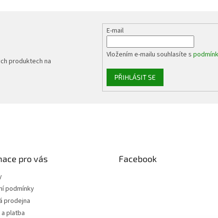
v
k
y
v
E-mail
ý
p
Vložením e-mailu souhlasíte s
podmínk
i
ých produktech na
s
u
PŘIHLÁSIT SE
mace pro vás
Facebook
y
í podmínky
 prodejna
a platba