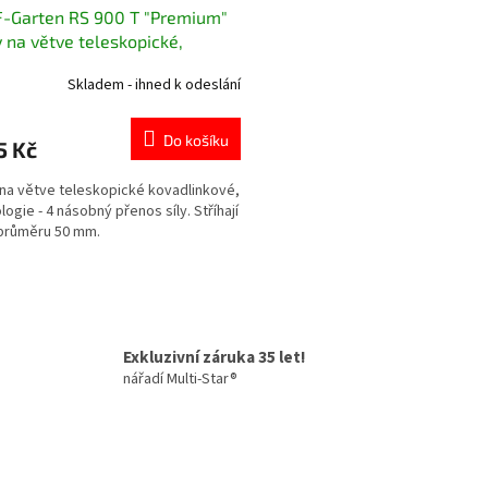
-Garten RS 900 T "Premium"
 na větve teleskopické,
linkové
Skladem - ihned k odeslání
Do košíku
5 Kč
na větve teleskopické kovadlinkové,
logie - 4 násobný přenos síly. Stříhají
průměru 50 mm.
O
v
l
á
Exkluzivní záruka 35 let!
d
nářadí Multi-Star®
a
c
í
p
r