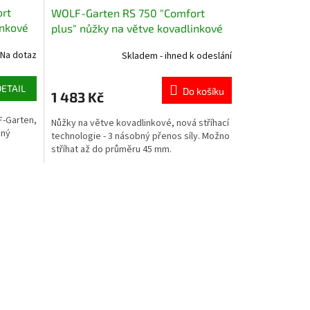
rt
WOLF-Garten RS 750 "Comfort
inkové
plus" nůžky na větve kovadlinkové
Na dotaz
Skladem - ihned k odeslání
DETAIL
Do košíku
1 483 Kč
F-Garten,
Nůžky na větve kovadlinkové, nová stříhací
bný
technologie - 3 násobný přenos síly. Možno
stříhat až do průměru 45 mm.