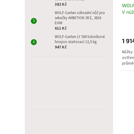
ů
382 Kč
WOLF
k
V nůž
t
WOLF-Garten náhradní nůž pro
sekačky AMBITION 38 E, 3816
ů
EHW
611 Kč
WOLF-Garten LY 500 trávníkové
1 91
hnojivo startovací 12,5 kg
947 Kč
Nůžky 
ostřen
průmě