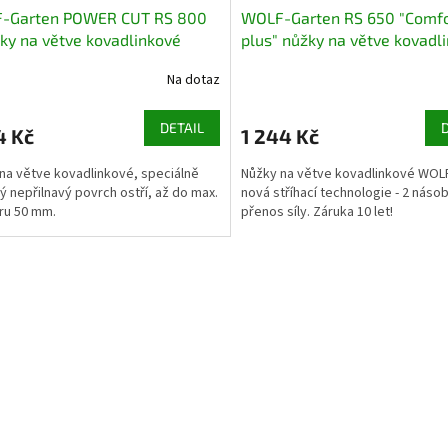
-Garten POWER CUT RS 800
WOLF-Garten RS 650 "Comfo
ky na větve kovadlinkové
plus" nůžky na větve kovadl
Na dotaz
DETAIL
4 Kč
1 244 Kč
na větve kovadlinkové, speciálně
Nůžky na větve kovadlinkové WOL
ý nepřilnavý povrch ostří, až do max.
nová stříhací technologie - 2 náso
ru 50 mm.
přenos síly. Záruka 10 let!