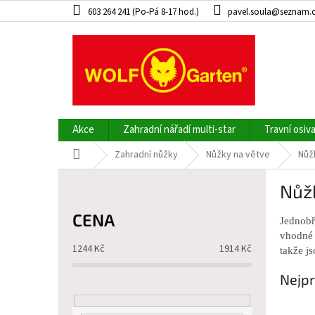
Přejít
603 264 241 (Po-Pá 8-17 hod.)
pavel.soula@seznam.
na
obsah
Akce
Zahradní nářadí multi-star
Travní osiv
Domů
Zahradní nůžky
Nůžky na větve
Nůž
P
Nůž
o
s
CENA
t
Jednobř
vhodné p
r
1244
Kč
1914
Kč
takže j
a
n
Nejpr
n
í