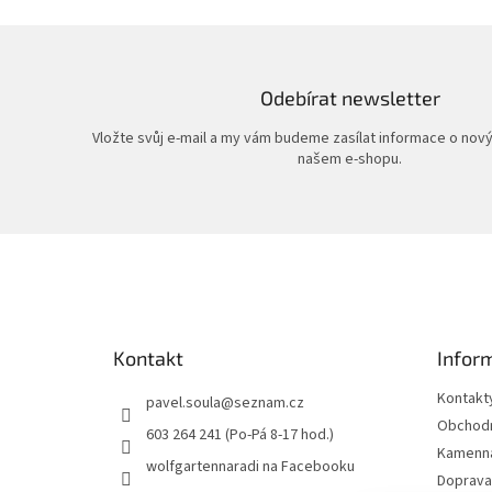
Odebírat newsletter
Vložte svůj e-mail a my vám budeme zasílat informace o nov
našem e-shopu.
Z
á
p
a
t
Kontakt
Infor
í
Kontakt
pavel.soula
@
seznam.cz
Obchodn
603 264 241 (Po-Pá 8-17 hod.)
Kamenná
wolfgartennaradi na Facebooku
Doprava 