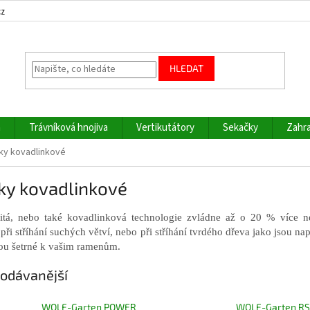
cz
HLEDAT
a
Trávníková hnojiva
Vertikutátory
Sekačky
Zahra
ky kovadlinkové
ky kovadlinkové
itá, nebo také kovadlinková technologie zvládne až o 20 % více 
ři stříhání suchých větví, nebo při stříhání tvrdého dřeva jako jsou na
sou šetrné k vašim ramenům.
odávanější
WOLF-Garten POWER
WOLF-Garten RS