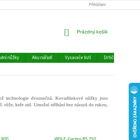
Přihlášení
NÁKUPNÍ
Prázdný košík
KOŠÍK
dní nůžky
Aku nářadí
Vysavače listí
Drtiče větví
než technologie dvousečná. Kovadlinkové nůžky jsou
př. růže, keře atd. Umožní stříhání bez nárazů do rukou,
 900
WOLF-Garten RS 750