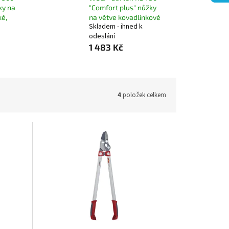
ky na
"Comfort plus" nůžky
ké,
na větve kovadlinkové
Skladem - ihned k
odeslání
1 483 Kč
4
položek celkem