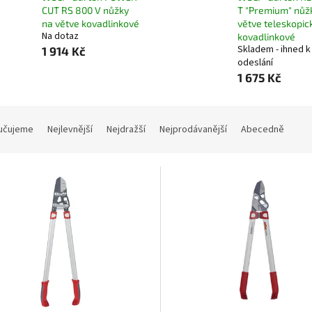
CUT RS 800 V nůžky
T "Premium" nůž
na větve kovadlinkové
větve teleskopic
Na dotaz
kovadlinkové
Skladem - ihned k
1 914 Kč
odeslání
1 675 Kč
učujeme
Nejlevnější
Nejdražší
Nejprodávanější
Abecedně