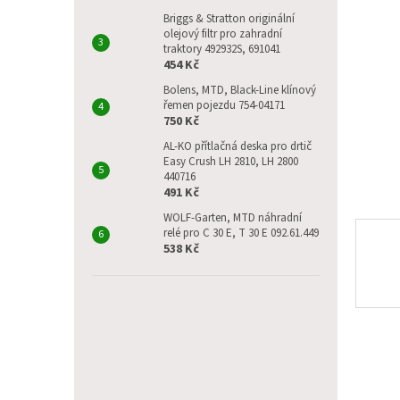
p
hvězdič
a
Briggs & Stratton originální
olejový filtr pro zahradní
n
traktory 492932S, 691041
e
454 Kč
l
Bolens, MTD, Black-Line klínový
řemen pojezdu 754-04171
750 Kč
AL-KO přítlačná deska pro drtič
Easy Crush LH 2810, LH 2800
440716
491 Kč
WOLF-Garten, MTD náhradní
relé pro C 30 E, T 30 E 092.61.449
538 Kč