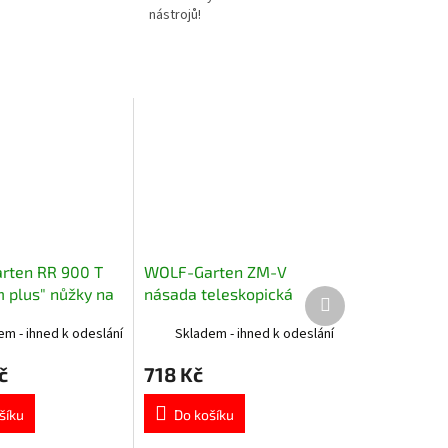
nástrojů!
rten RR 900 T
WOLF-Garten ZM-V
 plus" nůžky na
násada teleskopická
Další
produkt
oubřité
em - ihned k odeslání
Skladem - ihned k odeslání
č
718 Kč
šíku
Do košíku