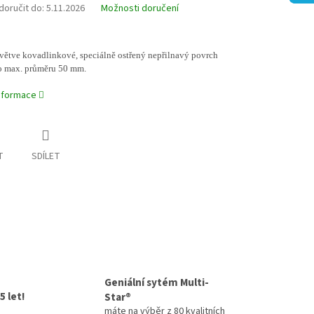
oručit do:
5.11.2026
Možnosti doručení
větve kovadlinkové, speciálně ostřený nepřilnavý povrch
do max. průměru 50 mm.
informace
T
SDÍLET
Geniální sytém Multi-
5 let!
Star®
máte na výběr z 80 kvalitních