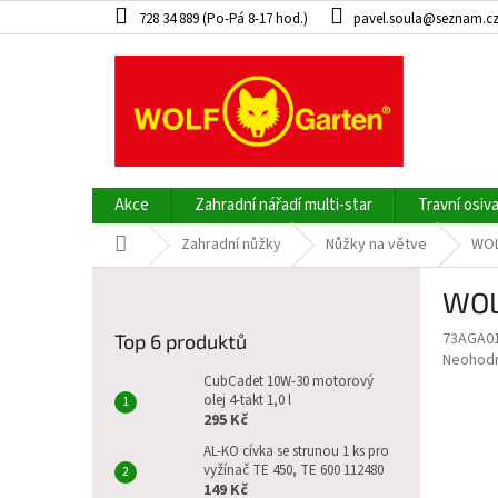
Přejít
728 34 889 (Po-Pá 8-17 hod.)
pavel.soula@seznam.c
na
obsah
Akce
Zahradní nářadí multi-star
Travní osiv
Domů
Zahradní nůžky
Nůžky na větve
WOL
P
WOL
o
s
73AGA0
Top 6 produktů
t
Průměr
Neohod
r
hodnoce
CubCadet 10W-30 motorový
a
olej 4-takt 1,0 l
produkt
295 Kč
je
n
0,0
n
AL-KO cívka se strunou 1 ks pro
z
vyžínač TE 450, TE 600 112480
í
5
149 Kč