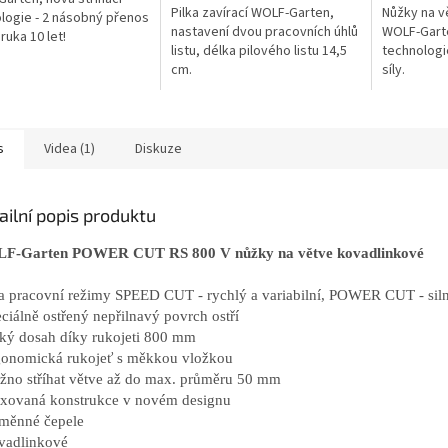
Pilka zavírací WOLF-Garten,
Nůžky na v
logie - 2 násobný přenos
nastavení dvou pracovních úhlů
WOLF-Garte
áruka 10 let!
listu, délka pilového listu 14,5
technologi
cm.
síly.
s
Videa (1)
Diskuze
ailní popis produktu
F-Garten POWER CUT RS 800 V nůžky na větve kovadlinkové
a pracovní režimy SPEED CUT - rychlý a variabilní, POWER CUT - siln
eciálně ostřený nepřilnavý povrch ostří
lký dosah díky rukojeti 800 mm
gonomická rukojeť s měkkou vložkou
žno stříhat větve až do max. průměru 50 mm
oxovaná konstrukce v novém designu
měnné čepele
vadlinkové