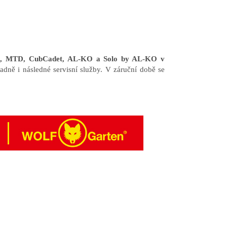
en, MTD, CubCadet, AL-KO a Solo by AL-KO v
adně i následné servisní služby. V záruční době se