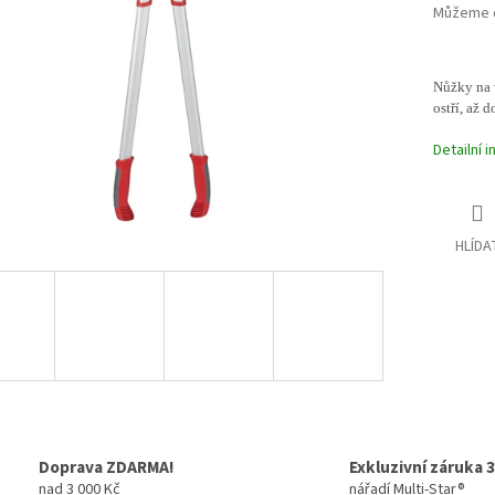
ek.
Můžeme d
Nůžky na 
ostří, až 
Detailní 
HLÍDA
Doprava ZDARMA!
Exkluzivní záruka 3
nad 3 000 Kč
nářadí Multi-Star®