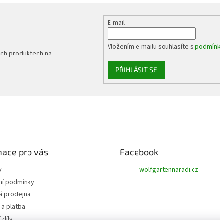
E-mail
Vložením e-mailu souhlasíte s
podmínk
ých produktech na
PŘIHLÁSIT SE
mace pro vás
Facebook
y
wolfgartennaradi.cz
í podmínky
 prodejna
a platba
 díly