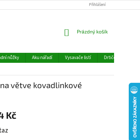
Přihlášení
NÁKUPNÍ
Prázdný košík
KOŠÍK
dní nůžky
Aku nářadí
Vysavače listí
Drtiče větví
a větve kovadlinkové
4 Kč
taz