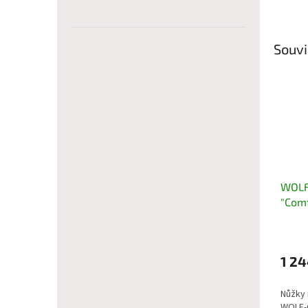
Souvi
WOLF
"Comf
větve
1 24
Nůžky 
WOLF-G