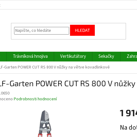
z
HLEDAT
a
Trávníková hnojiva
Vertikutátory
Sekačky
Zahra
F-Garten POWER CUT RS 800 V nůžky na větve kovadlinkové
F-Garten POWER CUT RS 800 V nůžky n
10650
né
noceno
Podrobnosti hodnocení
ní
1 91
u
Měrná
Na do
cena: