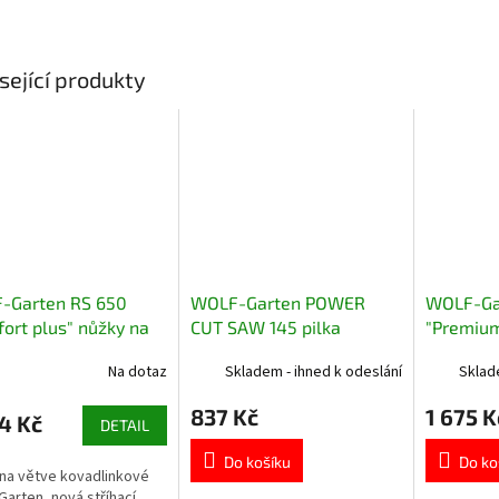
sející produkty
-Garten RS 650
WOLF-Garten POWER
WOLF-Ga
ort plus" nůžky na
CUT SAW 145 pilka
"Premium
 kovadlinkové
zavírací
větve dv
Na dotaz
Skladem - ihned k odeslání
Sklad
837 Kč
1 675 K
4 Kč
DETAIL
Do košíku
Do ko
na větve kovadlinkové
arten, nová stříhací