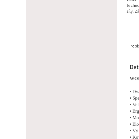
techno
síly. Z
Popi
Det
WOL
• Dv
• Sp
• Ve
• Er
• Mo
• El
• Vý
• Ko