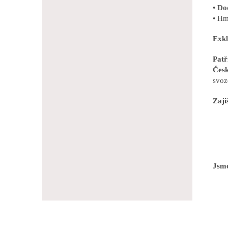
•
Do
• Hm
Exkl
Pat
Česk
svoz
Zaji
Jsme