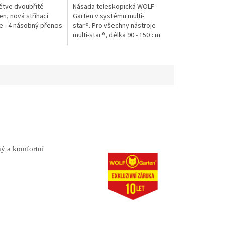
ětve dvoubřité
Násada teleskopická WOLF-
n, nová stříhací
Garten v systému multi-
e - 4 násobný přenos
star®. Pro všechny nástroje
multi-star®, délka 90 - 150 cm.
ý a komfortní