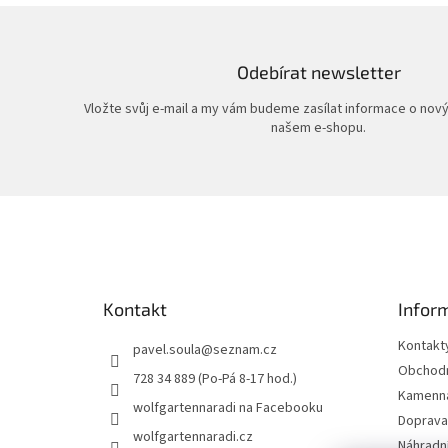
Odebírat newsletter
Vložte svůj e-mail a my vám budeme zasílat informace o nov
našem e-shopu.
Z
á
p
a
t
Kontakt
Infor
í
Kontakt
pavel.soula
@
seznam.cz
Obchodn
728 34 889 (Po-Pá 8-17 hod.)
Kamenná
wolfgartennaradi na Facebooku
Doprava 
wolfgartennaradi.cz
Náhradní