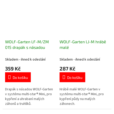
WOLF-Garten LF-M/ZM
WOLF-Garten LJ-M hrábě
015 drapák s násadou
malé
Skladem - ihned k odeslání
Skladem - ihned k odeslání
359 Kč
287 Kč
Do košíku
Do košíku
Drapák s násadou WOLF-Garten
Hrábě malé WOLF-Garten v
v systému multi-star® Mini, pro
systému multi-star® Mini, pro
kypření a uhrabaní malých
kypření půdy na malých
záhonů a truhlíků.
záhonech.