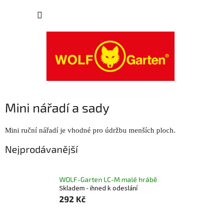
Přejít
NÁKUP
na
obsah
KOŠÍK
Mini nářadí a sady
Mini ruční nářadí je vhodné pro údržbu menších ploch.
Nejprodávanější
WOLF-Garten LC-M malé hrábě
Skladem - ihned k odeslání
292 Kč