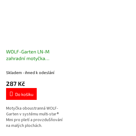
WOLF-Garten LN-M
zahradní motyčka
oboustranná
Skladem - ihned k odeslání
287 Kč
Do košíku
Motyčka oboustranná WOLF-
Garten v systému multi-star®
Mini pro pletí a provzdušňování
na malých plochách.