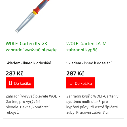
WOLF-Garten KS-2K
WOLF-Garten LA-M
zahradní vyrývač plevele
zahradní kypřič
Skladem - ihned k odeslání
Skladem - ihned k odeslání
287 Kč
287 Kč
Do košíku
Do košíku
Zahradní vyrývač plevele WOLF-
Zahradní kypřič WOLF-Garten v
Garten, pro vyrývání
systému multi-star® pro
plevele. Pevná, komfortní
kypření půdy, tři ostré špičaté
rukojeť.
zuby. Pracovní záběr 7 cm.