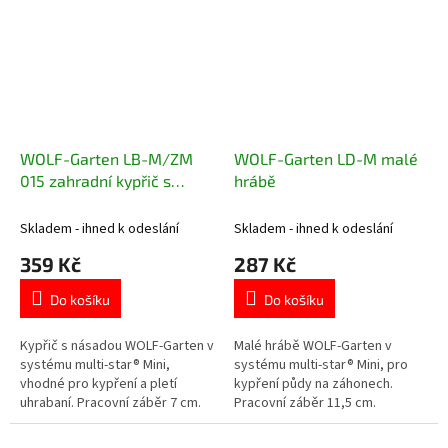
WOLF-Garten LB-M/ZM
WOLF-Garten LD-M malé
015 zahradní kypřič s
hrábě
násadou
Skladem - ihned k odeslání
Skladem - ihned k odeslání
359 Kč
287 Kč
Do košíku
Do košíku
Kypřič s násadou WOLF-Garten v
Malé hrábě WOLF-Garten v
systému multi-star® Mini,
systému multi-star® Mini, pro
vhodné pro kypření a pletí
kypření půdy na záhonech.
uhrabaní. Pracovní záběr 7 cm.
Pracovní záběr 11,5 cm.