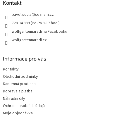
a
Kontakt
t
pavel.soula
@
seznam.cz
í
728 34 889 (Po-Pá 8-17 hod.)
wolfgartennaradi na Facebooku
wolfgartennaradi.cz
Informace pro vás
Kontakty
Obchodní podmínky
Kamenná prodejna
Doprava a platba
Náhradní díly
Ochrana osobních údajů
Moje objednávka