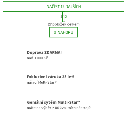
NAČÍST 12 DALŠÍCH
S
1
2
t
O
r
27
položek celkem
v
á
l
NAHORU
n
á
k
d
o
v
a
Doprava ZDARMA!
á
c
n
nad 3 000 Kč
í
í
p
r
v
Exkluzivní záruka 35 let!
k
nářadí Multi-Star®
y
v
ý
Geniální sytém Multi-Star®
p
i
máte na výběr z 80 kvalitních nástrojů!
s
u