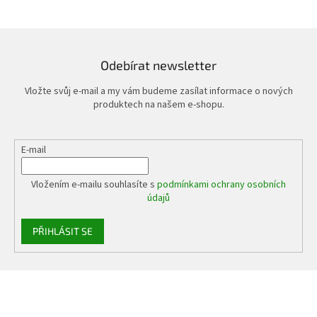
Odebírat newsletter
Vložte svůj e-mail a my vám budeme zasílat informace o nových
produktech na našem e-shopu.
E-mail
Vložením e-mailu souhlasíte s
podmínkami ochrany osobních
údajů
PŘIHLÁSIT SE
Z
á
p