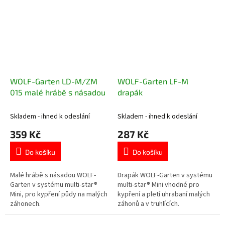
WOLF-Garten LD-M/ZM
WOLF-Garten LF-M
015 malé hrábě s násadou
drapák
Skladem - ihned k odeslání
Skladem - ihned k odeslání
359 Kč
287 Kč
Do košíku
Do košíku
Malé hrábě s násadou WOLF-
Drapák WOLF-Garten v systému
Garten v systému multi-star®
multi-star® Mini vhodné pro
Mini, pro kypření půdy na malých
kypření a pletí uhrabaní malých
záhonech.
záhonů a v truhlících.