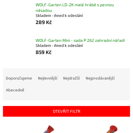
WOLF-Garten LD-2K malé hrábě s pevnou
násadou
Skladem - ihned k odeslání
289 Kč
WOLF-Garten Mini - sada P 262 zahradní nářadí
Skladem - ihned k odeslání
859 Kč
Ř
a
Doporučujeme
Nejlevnější
Nejdražší
Nejprodávanější
z
e
Abecedně
n
í
p
OTEVŘÍT FILTR
r
o
V
d
ý