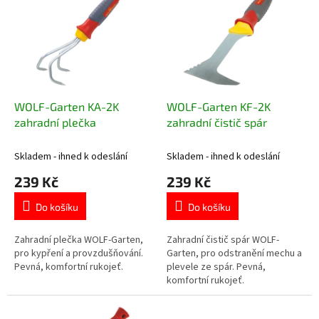
u
p
k
i
t
s
ů
p
r
o
d
WOLF-Garten KA-2K
WOLF-Garten KF-2K
u
zahradní plečka
zahradní čistič spár
k
t
Skladem - ihned k odeslání
Skladem - ihned k odeslání
ů
239 Kč
239 Kč
Do košíku
Do košíku
Zahradní plečka WOLF-Garten,
Zahradní čistič spár WOLF-
pro kypření a provzdušňování.
Garten, pro odstranění mechu a
Pevná, komfortní rukojeť.
plevele ze spár. Pevná,
komfortní rukojeť.