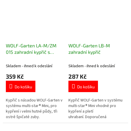
WOLF-Garten LA-M/ZM
WOLF-Garten LB-M
015 zahradní kypřič s
zahradní kypřič
násadou
Skladem - ihned k odeslání
Skladem - ihned k odeslání
359 Kč
287 Kč
Do košíku
Do košíku
Kypřič s násadou WOLF-Garten v
Kypřič WOLF-Garten v systému
systému multi-star® Mini, pro
multi-star® Mini vhodné pro
kypření i velmi hutné půdy, tři
kypření a pletí
ostré špičaté zuby.
uhrabaní. Doporučená
násada ZM 015.