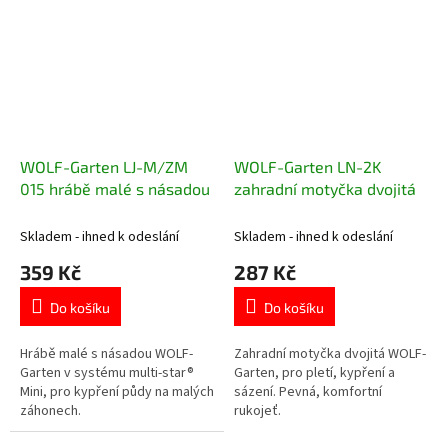
WOLF-Garten LJ-M/ZM
WOLF-Garten LN-2K
015 hrábě malé s násadou
zahradní motyčka dvojitá
Skladem - ihned k odeslání
Skladem - ihned k odeslání
359 Kč
287 Kč
Do košíku
Do košíku
Hrábě malé s násadou WOLF-
Zahradní motyčka dvojitá WOLF-
Garten v systému multi-star®
Garten, pro pletí, kypření a
Mini, pro kypření půdy na malých
sázení. Pevná, komfortní
záhonech.
rukojeť.