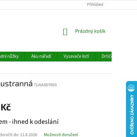
Přihlášení
NÁKUPNÍ
Prázdný košík
KOŠÍK
dní nůžky
Aku nářadí
Vysavače listí
Drtiče větví
ustranná
71AIA007650
 Kč
em - ihned k odeslání
oručit do:
11.8.2026
Možnosti doručení