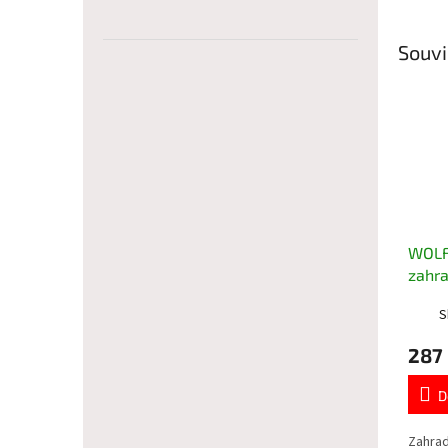
Souvi
WOLF
zahra
S
287
D
Zahrad