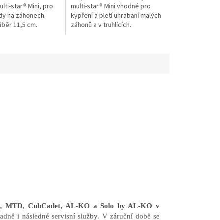
ti-star® Mini, pro
multi-star® Mini vhodné pro
dy na záhonech.
kypření a pletí uhrabaní malých
áběr 11,5 cm.
záhonů a v truhlících.
en, MTD, CubCadet, AL-KO a Solo by AL-KO v
adně i následné servisní služby. V záruční době se