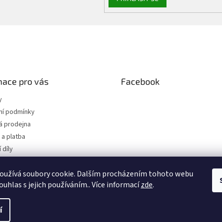
mace pro vás
Facebook
y
í podmínky
 prodejna
a platba
 díly
 osobních údajů
oužívá soubory cookie. Dalším procházením tohoto webu
jednávka
ouhlas s jejich používáním.. Více informací
zde
.
.
í
hrazena.