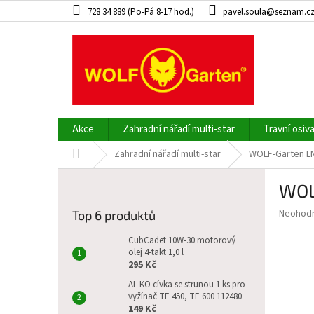
Přejít
728 34 889 (Po-Pá 8-17 hod.)
pavel.soula@seznam.c
na
obsah
Akce
Zahradní nářadí multi-star
Travní osiv
Domů
Zahradní nářadí multi-star
WOLF-Garten LN
P
WOL
o
s
Průměr
Neohod
Top 6 produktů
t
hodnoce
r
produkt
CubCadet 10W-30 motorový
a
olej 4-takt 1,0 l
je
295 Kč
0,0
n
z
n
AL-KO cívka se strunou 1 ks pro
5
vyžínač TE 450, TE 600 112480
í
hvězdič
149 Kč