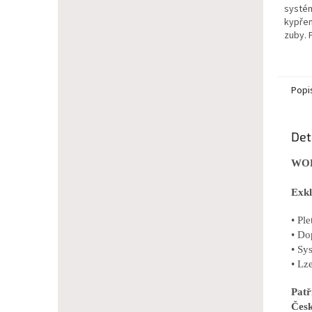
systém
kypřen
zuby. 
Popi
Det
WOL
Exkl
• Pl
• Do
• Sy
• Lz
Pat
Česk