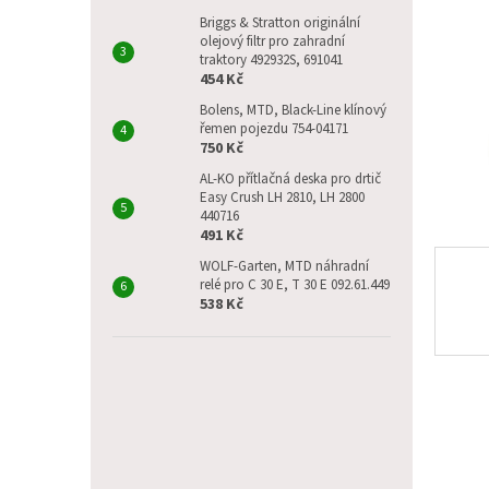
p
a
Briggs & Stratton originální
olejový filtr pro zahradní
n
traktory 492932S, 691041
e
454 Kč
l
Bolens, MTD, Black-Line klínový
řemen pojezdu 754-04171
750 Kč
AL-KO přítlačná deska pro drtič
Easy Crush LH 2810, LH 2800
440716
491 Kč
WOLF-Garten, MTD náhradní
relé pro C 30 E, T 30 E 092.61.449
538 Kč