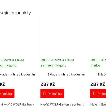
sející produkty
-Garten LA-M
WOLF-Garten LB-M
WOLF-Ga
dní kypřič
zahradní kypřič
hrábě
kladem - ihned k odeslání
Skladem - ihned k odeslání
Sklad
 Kč
287 Kč
287 Kč
o košíku
Do košíku
Do ko
ní kypřič WOLF-Garten v
Kypřič WOLF-Garten v systému
Malé hrábě