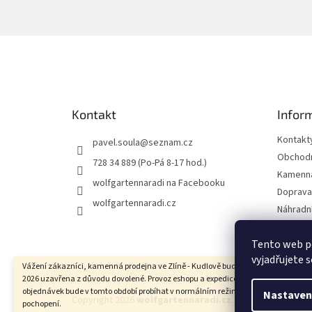
Z
á
p
a
t
Kontakt
Infor
í
Kontakt
pavel.soula
@
seznam.cz
Obchodn
728 34 889 (Po-Pá 8-17 hod.)
Kamenná
wolfgartennaradi na Facebooku
Doprava 
wolfgartennaradi.cz
Náhradní
Ochrana
Tento web p
Moje ob
vyjadřujete s
Vážení zákazníci, kamenná prodejna ve Zlíně - Kudlově bude ve dnech 10.8. - 17.8
2026 uzavřena z důvodu dovolené. Provoz eshopu a expedice uskutečněných
objednávek bude v tomto období probíhat v normálním režimu. Děkujeme za
Nastaven
Copyright 2026
wolfgartennaradi.cz
. Všechna práva vy
pochopení.