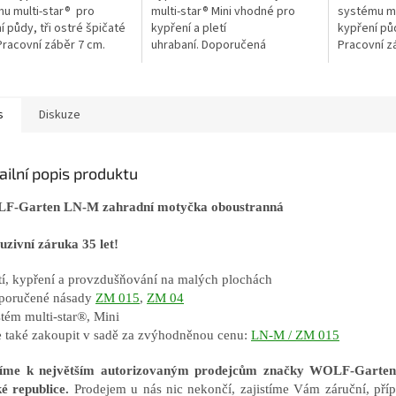
u multi-star® pro
multi-star® Mini vhodné pro
systému mul
í půdy, tři ostré špičaté
kypření a pletí
kypření pů
Pracovní záběr 7 cm.
uhrabaní. Doporučená
Pracovní z
násada ZM 015.
s
Diskuze
ailní popis produktu
F-Garten LN-M zahradní motyčka oboustranná
uzivní záruka 35 let!
etí, kypření a provzdušňování na malých plochách
poručené násady
ZM 015
,
ZM 04
stém multi-star®, Mini
e také zakoupit v sadě za zvýhodněnou cenu:
LN-M / ZM 015
říme k největším autorizovaným prodejcům značky WOLF-Gart
é republice.
Prodejem u nás nic nekončí, zajistíme Vám záruční, příp