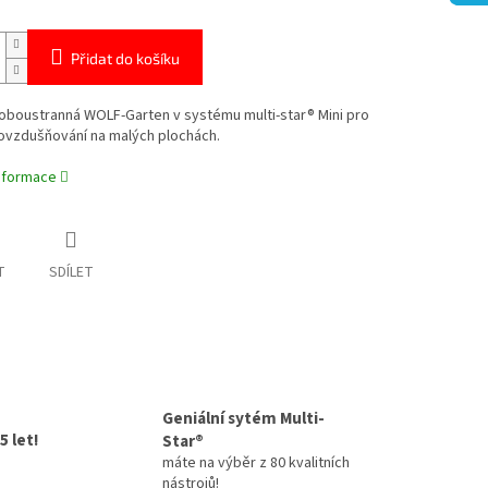
Přidat do košíku
oboustranná
WOLF-Garten v systému multi-star® Mini pro
rovzdušňování na malých plochách.
informace
T
SDÍLET
Geniální sytém Multi-
5 let!
Star®
máte na výběr z 80 kvalitních
nástrojů!