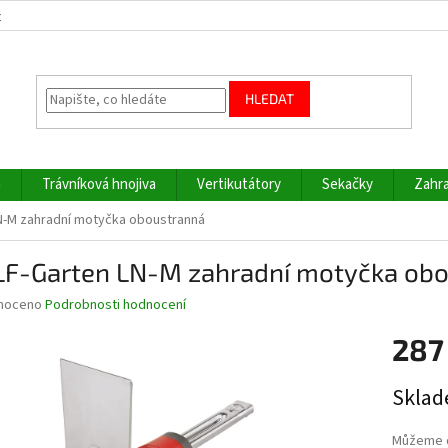
z
HLEDAT
a
Trávníková hnojiva
Vertikutátory
Sekačky
Zahra
-M zahradní motyčka oboustranná
F-Garten LN-M zahradní motyčka obo
né
noceno
Podrobnosti hodnocení
ní
287
u
Měrná
Sklad
cena:
ek.
Můžeme d