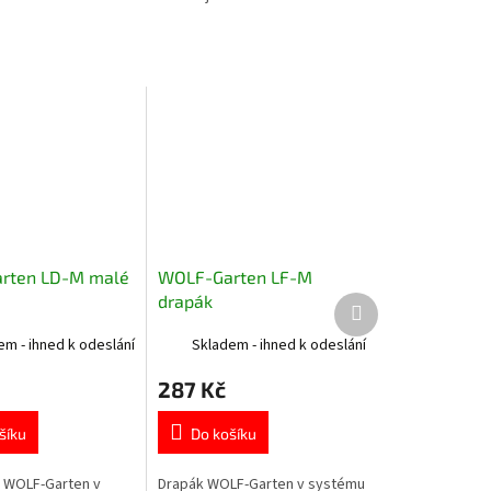
rten LD-M malé
WOLF-Garten LF-M
drapák
Další
produkt
em - ihned k odeslání
Skladem - ihned k odeslání
287 Kč
šíku
Do košíku
 WOLF-Garten v
Drapák WOLF-Garten v systému