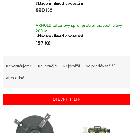
Skladem - ihned k odeslání
990 Kč
ARNOLD teflonový sprej proti přilnavosti trávy
200 ml
Skladem - ihned k odeslání
197 Kč
Ř
a
Doporučujeme
Nejlevnější
Nejdražší
Nejprodávanější
z
e
Abecedně
n
í
p
OTEVŘÍT FILTR
r
o
V
d
ý
u
p
k
i