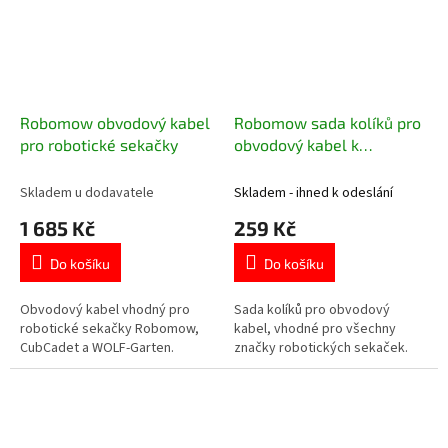
Robomow obvodový kabel
Robomow sada kolíků pro
pro robotické sekačky
obvodový kabel k
robotickým sekačkám
Skladem u dodavatele
Skladem - ihned k odeslání
1 685 Kč
259 Kč
Do košíku
Do košíku
Obvodový kabel vhodný pro
Sada kolíků pro obvodový
robotické sekačky Robomow,
kabel, vhodné pro všechny
CubCadet a WOLF-Garten.
značky robotických sekaček.