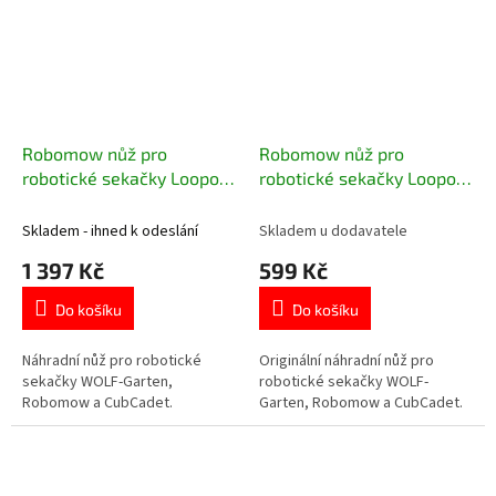
Robomow nůž pro
Robomow nůž pro
robotické sekačky Loopo
robotické sekačky Loopo
M, Robomow RC
S, Robomow RX
Skladem - ihned k odeslání
Skladem u dodavatele
1 397 Kč
599 Kč
Do košíku
Do košíku
Náhradní nůž pro robotické
Originální náhradní nůž pro
sekačky WOLF-Garten,
robotické sekačky WOLF-
Robomow a CubCadet.
Garten, Robomow a CubCadet.