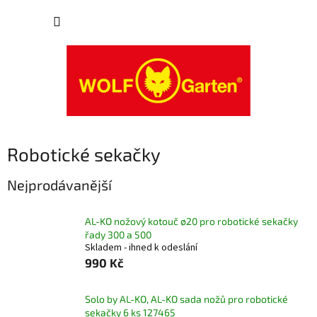
Přejít
NÁKUP
na
obsah
KOŠÍK
Robotické sekačky
Nejprodávanější
AL-KO nožový kotouč ø20 pro robotické sekačky
řady 300 a 500
Skladem - ihned k odeslání
990 Kč
Solo by AL-KO, AL-KO sada nožů pro robotické
sekačky 6 ks 127465