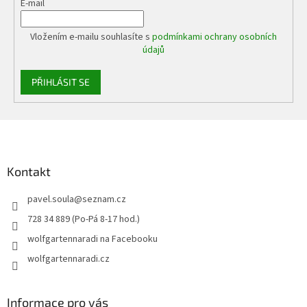
E-mail
Vložením e-mailu souhlasíte s
podmínkami ochrany osobních
údajů
PŘIHLÁSIT SE
Z
á
p
a
Kontakt
t
pavel.soula
@
seznam.cz
í
728 34 889 (Po-Pá 8-17 hod.)
wolfgartennaradi na Facebooku
wolfgartennaradi.cz
Informace pro vás