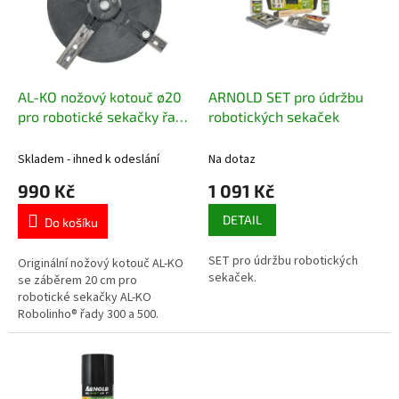
t
s
ů
p
r
o
d
AL-KO nožový kotouč ø20
ARNOLD SET pro údržbu
u
pro robotické sekačky řady
robotických sekaček
k
300 a 500
t
Skladem - ihned k odeslání
Na dotaz
ů
990 Kč
1 091 Kč
DETAIL
Do košíku
SET pro údržbu robotických
Originální nožový kotouč AL-KO
sekaček.
se záběrem 20 cm pro
robotické sekačky AL-KO
Robolinho® řady 300 a 500.