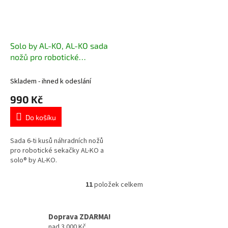
Solo by AL-KO, AL-KO sada
nožů pro robotické
sekačky 6 ks 127465
Skladem - ihned k odeslání
990 Kč
Do košíku
Sada 6-ti kusů náhradních nožů
pro robotické sekačky AL-KO a
solo® by AL-KO.
11
položek celkem
O
v
l
Doprava ZDARMA!
á
nad 3 000 Kč
d