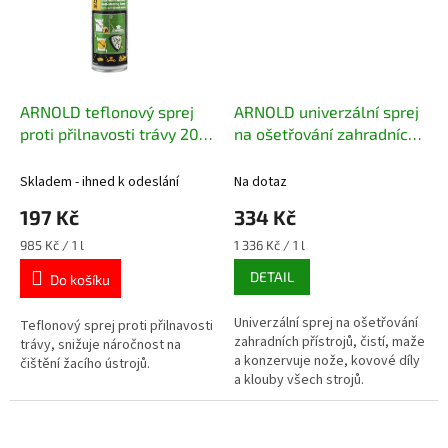
ARNOLD teflonový sprej
ARNOLD univerzální sprej
proti přilnavosti trávy 200
na ošetřování zahradních
ml
přístrojů 250 ml
Skladem - ihned k odeslání
Na dotaz
197 Kč
334 Kč
Měrná
Měrná
985 Kč / 1 l
1 336 Kč / 1 l
cena:
cena:
DETAIL
Do košíku
Univerzální sprej na ošetřování
Teflonový sprej proti přilnavosti
zahradních přístrojů, čistí, maže
trávy, snižuje náročnost na
a konzervuje nože, kovové díly
čištění žacího ústrojů.
a klouby všech strojů.