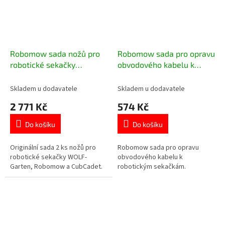
Robomow sada nožů pro
Robomow sada pro opravu
robotické sekačky
obvodového kabelu k
Robomow RS, CubCadet
robotickým sekačkám
XR3
Skladem u dodavatele
Skladem u dodavatele
2 771 Kč
574 Kč
Do košíku
Do košíku
Originální sada 2 ks nožů pro
Robomow sada pro opravu
robotické sekačky WOLF-
obvodového kabelu k
Garten, Robomow a CubCadet.
robotickým sekačkám.