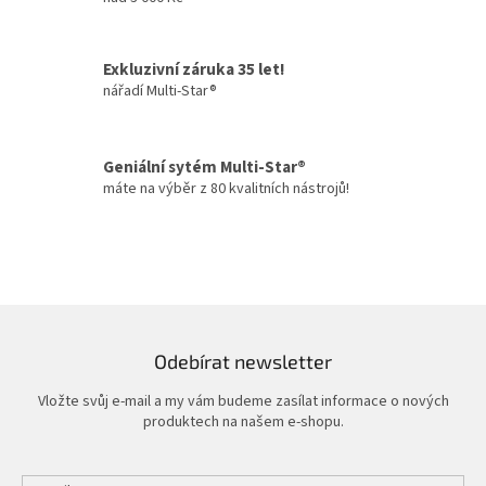
a
c
í
Exkluzivní záruka 35 let!
p
nářadí Multi-Star®
r
v
k
y
Geniální sytém Multi-Star®
v
máte na výběr z 80 kvalitních nástrojů!
ý
p
i
s
u
Odebírat newsletter
Vložte svůj e-mail a my vám budeme zasílat informace o nových
produktech na našem e-shopu.