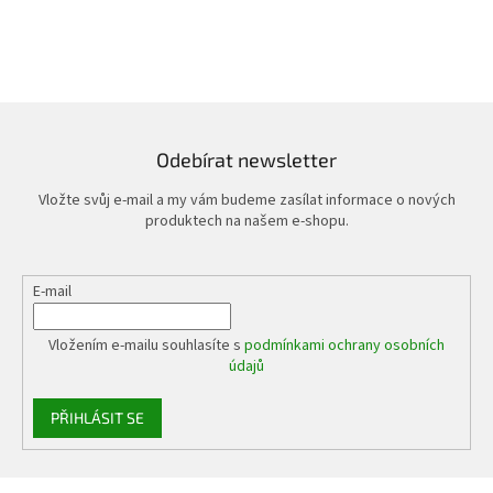
Odebírat newsletter
Vložte svůj e-mail a my vám budeme zasílat informace o nových
produktech na našem e-shopu.
E-mail
Vložením e-mailu souhlasíte s
podmínkami ochrany osobních
údajů
PŘIHLÁSIT SE
Z