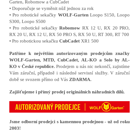
Garten, Robomow a CubCadet
• Doporučuje se vyměnit nůž jednou za rok
• Pro robotické sekačky
WOLF-Garten
Loopo S150, Loopo
S300, Loopo S500
• Pro robotické sekačky
Robomow
RX 12 U, RX 20 PRO,
RX 20 U, RX 12 U, RX 50 PRO S, RX 50 U, RT 300, RT 700
• Pro robotickou sekačku
CubCadet
XR1 500
Patříme k největším autorizovaným prodejcům značky
WOLF-Garten, MTD, CubCadet, AL-KO a Solo by AL-
KO v České republice.
Prodejem u nás nic nekončí, zajistíme
Vám záruční, případně i následné servisní služby. V záruční
době se svozem přímo od Vás
ZDARMA.
Zajišťujeme i přímý prodej originálních náhradních dílů.
Jsme odborní prodejci s kamennou prodejnou - už od roku
2003!