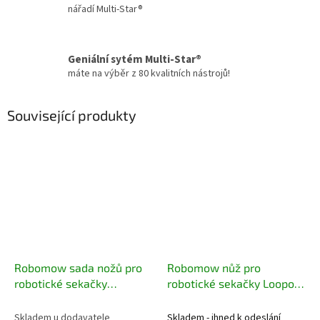
nářadí Multi-Star®
Geniální sytém Multi-Star®
máte na výběr z 80 kvalitních nástrojů!
Související produkty
Robomow sada nožů pro
Robomow nůž pro
robotické sekačky
robotické sekačky Loopo
Robomow RS, CubCadet
M, Robomow RC
XR3
Skladem u dodavatele
Skladem - ihned k odeslání