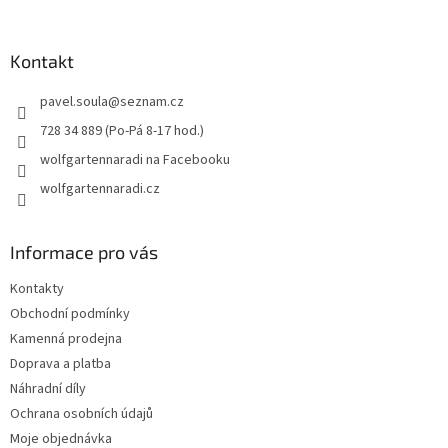
á
p
a
Kontakt
t
pavel.soula
@
seznam.cz
í
728 34 889 (Po-Pá 8-17 hod.)
wolfgartennaradi na Facebooku
wolfgartennaradi.cz
Informace pro vás
Kontakty
Obchodní podmínky
Kamenná prodejna
Doprava a platba
Náhradní díly
Ochrana osobních údajů
Moje objednávka