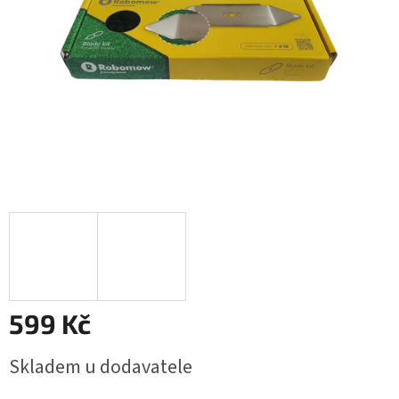
599 Kč
Měrná
Skladem u dodavatele
cena: