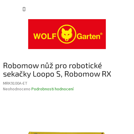
Přejít
NÁKUP
na
obsah
KOŠÍK
Robomow nůž pro robotické
sekačky Loopo S, Robomow RX
MRK9100A-ET
Průměrné
Neohodnoceno
Podrobnosti hodnocení
hodnocení
produktu
je
0,0
z
5
hvězdiček.