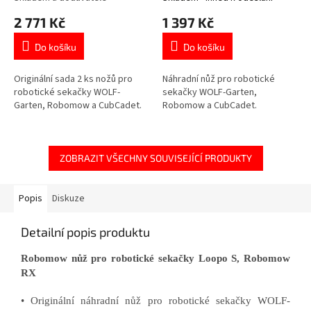
2 771 Kč
1 397 Kč
Do košíku
Do košíku
Originální sada 2 ks nožů pro
Náhradní nůž pro robotické
robotické sekačky WOLF-
sekačky WOLF-Garten,
Garten, Robomow a CubCadet.
Robomow a CubCadet.
ZOBRAZIT VŠECHNY SOUVISEJÍCÍ PRODUKTY
Popis
Diskuze
Detailní popis produktu
Robomow nůž pro robotické sekačky Loopo S, Robomow
RX
• Originální náhradní nůž pro robotické sekačky WOLF-