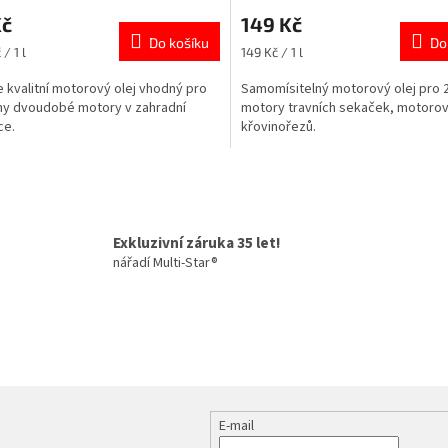
Kč
149 Kč
Do košíku
Do
Měrná
/ 1 l
149 Kč / 1 l
cena:
 kvalitní motorový olej vhodný pro
Samomísitelný motorový olej pro 2
y dvoudobé motory v zahradní
motory travních sekaček, motorový
ce.
křovinořezů.
O
v
l
á
Exkluzivní záruka 35 let!
d
nářadí Multi-Star®
a
c
í
p
r
v
k
y
v
E-mail
ý