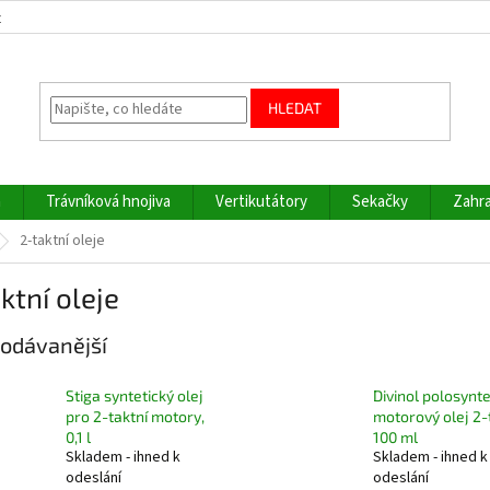
z
HLEDAT
a
Trávníková hnojiva
Vertikutátory
Sekačky
Zahra
2-taktní oleje
ktní oleje
odávanější
Stiga syntetický olej
Divinol polosynte
pro 2-taktní motory,
motorový olej 2-
0,1 l
100 ml
Skladem - ihned k
Skladem - ihned k
odeslání
odeslání