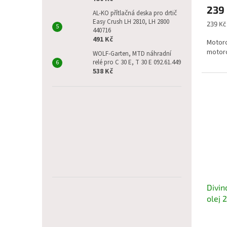
239
AL-KO přítlačná deska pro drtič
Easy Crush LH 2810, LH 2800
Měrná
239 Kč 
440716
cena:
491 Kč
Motoro
motoro
WOLF-Garten, MTD náhradní
relé pro C 30 E, T 30 E 092.61.449
538 Kč
Divin
olej 