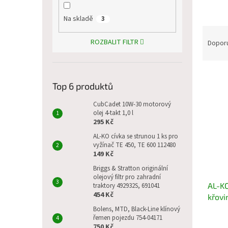
p
a
Na skladě
3
n
Ř
e
a
ROZBALIT FILTR
Dopor
l
z
e
V
n
Top 6 produktů
ý
í
p
p
CubCadet 10W-30 motorový
i
r
olej 4-takt 1,0 l
s
o
295 Kč
p
d
AL-KO cívka se strunou 1 ks pro
r
u
vyžínač TE 450, TE 600 112480
o
k
149 Kč
d
t
Briggs & Stratton originální
u
ů
olejový filtr pro zahradní
AL-KO
traktory 492932S, 691041
k
454 Kč
křovi
t
ů
Bolens, MTD, Black-Line klínový
řemen pojezdu 754-04171
750 Kč