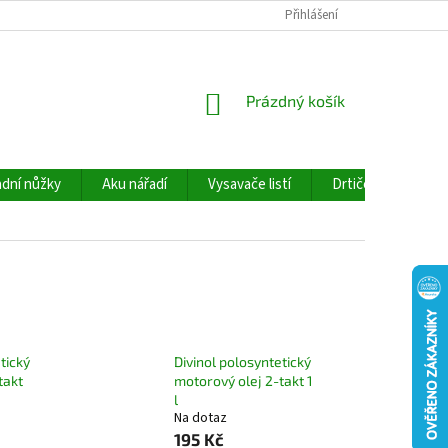
Přihlášení
NÁKUPNÍ
Prázdný košík
KOŠÍK
dní nůžky
Aku nářadí
Vysavače listí
Drtiče větví
tický
Divinol polosyntetický
takt
motorový olej 2-takt 1
l
Na dotaz
195 Kč