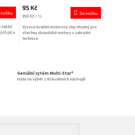
95 Kč
 košíku
Do košíku
Měrná
950 Kč / 1 l
cena:
-taktní
Vysoce kvalitní motorový olej vhodný pro
ch pil a
všechny dvoudobé motory v zahradní
technice.
Geniální sytém Multi-Star®
máte na výběr z 80 kvalitních nástrojů!