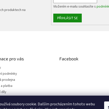
p
Vložením e-mailu souhlasíte s
podmínk
i
ých produktech na
s
u
PŘIHLÁSIT SE
mace pro vás
Facebook
y
í podmínky
 prodejna
a platba
 díly
 osobních údajů
oužívá soubory cookie. Dalším procházením tohoto webu
jednávka