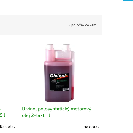
6
položek celkem
s
Divinol polosyntetický motorový
5 l
olej 2-takt 1 l
Na dotaz
Na dotaz