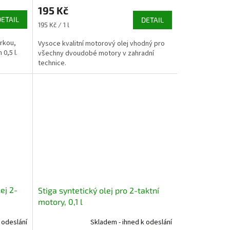
195 Kč
DETAIL
DETAIL
Měrná
195 Kč / 1 l
cena:
rkou,
Vysoce kvalitní motorový olej vhodný pro
0,5 l.
všechny dvoudobé motory v zahradní
technice.
ej 2-
Stiga syntetický olej pro 2-taktní
motory, 0,1 l
 odeslání
Skladem - ihned k odeslání