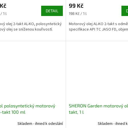
 Kč
99 Kč
DETAIL
Měrná
/ 1 l
198 Kč / 1 l
cena:
vý olej 2-takt AL-KO, polosyntetický
Motorový olej AL-KO 2-takt s odmě
vý olej se sníženou kouřivostí.
specifikace API TC JASO FD, objem 
ol polosyntetický motorový
SHERON Garden motorový ol
2-takt 100 ml
takt, 1 l
Skladem - ihned k odeslání
Skladem - ihned k