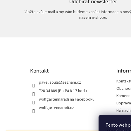
Odebírat newsletter
Vložte svůj e-mail a my vám budeme zasílat informace o nov
našem e-shopu.
Z
á
p
a
t
Kontakt
Infor
í
Kontakt
pavel.soula
@
seznam.cz
Obchodn
728 34 889 (Po-Pá 8-17 hod.)
Kamenná
wolfgartennaradi na Facebooku
Doprava 
wolfgartennaradi.cz
Náhradní
Ochrana
Tento web p
Moje ob