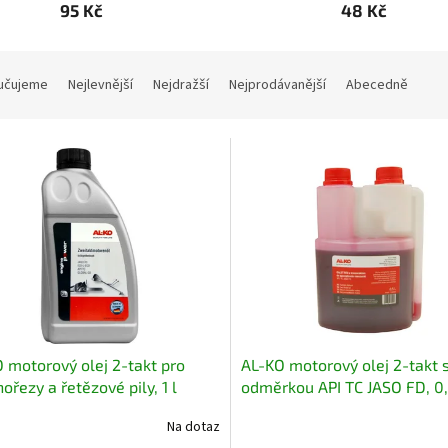
95 Kč
48 Kč
učujeme
Nejlevnější
Nejdražší
Nejprodávanější
Abecedně
 motorový olej 2-takt pro
AL-KO motorový olej 2-takt 
nořezy a řetězové pily, 1 l
odměrkou API TC JASO FD, 0,
Na dotaz