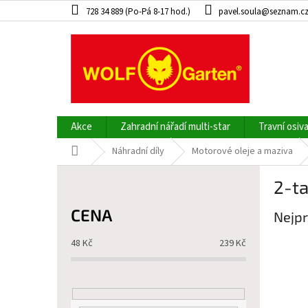
Přejít
728 34 889 (Po-Pá 8-17 hod.)
pavel.soula@seznam.c
na
obsah
Akce
Zahradní nářadí multi-star
Travní osiv
Domů
Náhradní díly
Motorové oleje a maziva
P
2-ta
o
s
CENA
Nejpr
t
r
48
Kč
239
Kč
a
n
n
í