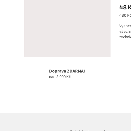
48 
Měrná
480 Kč 
cena:
Vysoce
všechn
techni
Doprava ZDARMA!
nad 3 000 Kč