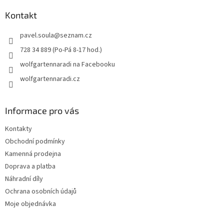
p
a
Kontakt
t
pavel.soula
@
seznam.cz
í
728 34 889 (Po-Pá 8-17 hod.)
wolfgartennaradi na Facebooku
wolfgartennaradi.cz
Informace pro vás
Kontakty
Obchodní podmínky
Kamenná prodejna
Doprava a platba
Náhradní díly
Ochrana osobních údajů
Moje objednávka