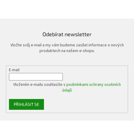
Odebírat newsletter
Vložte svůj e-mail a my vám budeme zasílat informace o nových
produktech na našem e-shopu.
E-mail
Vložením e-mailu souhlasíte s
podmínkami ochrany osobních
údajů
PŘIHLÁSIT SE
Z
á