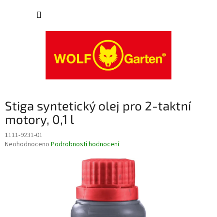
Přejít
NÁKUP
na
obsah
KOŠÍK
Stiga syntetický olej pro 2-taktní
motory, 0,1 l
1111-9231-01
Průměrné
Neohodnoceno
Podrobnosti hodnocení
hodnocení
produktu
je
0,0
z
5
hvězdiček.