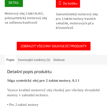
DETAIL
Do košíku
Motorový olej 2-takt AL-KO,
Samomísitelný motorový olej
polosyntetický motorový olej
pro 2-taktní motory travních
se sníženou kouřivostí.
sekaček, motorových pil a
křovinořezů.
ZOBRAZIT VŠECHNY SOUVISEJÍCÍ PRODUKTY
Popis
Související soubory (1)
Diskuze
Detailní popis produktu
Stiga syntetický olej pro 2-taktní motory, 0,1 l
Vysoce kvalitní motorový olej vhodný pro všechny dvoudobé
motory v zahradní technice.
• Pro 2-taktní motory