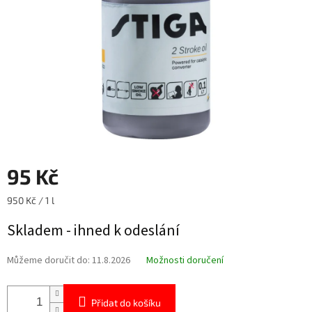
95 Kč
Měrná
950 Kč / 1 l
cena:
Skladem - ihned k odeslání
Můžeme doručit do:
11.8.2026
Možnosti doručení
Přidat do košíku