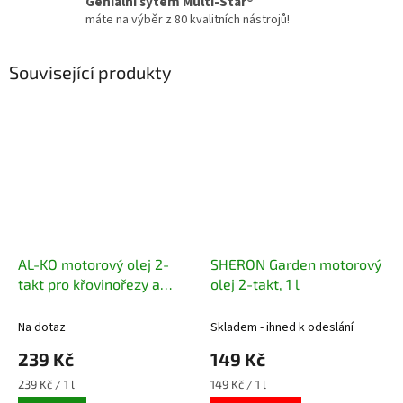
Geniální sytém Multi-Star®
máte na výběr z 80 kvalitních nástrojů!
Související produkty
AL-KO motorový olej 2-
SHERON Garden motorový
takt pro křovinořezy a
olej 2-takt, 1 l
řetězové pily, 1 l
Na dotaz
Skladem - ihned k odeslání
239 Kč
149 Kč
Měrná
Měrná
239 Kč / 1 l
149 Kč / 1 l
cena:
cena: