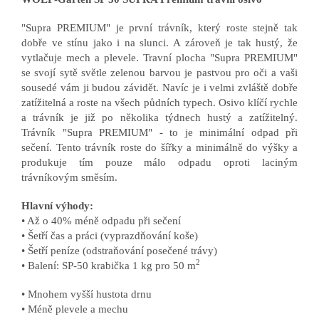
"Supra PREMIUM" je první trávník, který roste stejně tak
dobře ve stínu jako i na slunci. A zároveň je tak hustý, že
vytlačuje mech a plevele. Travní plocha "Supra PREMIUM"
se svojí sytě světle zelenou barvou je pastvou pro oči a vaši
sousedé vám ji budou závidět. Navíc je i velmi zvláště dobře
zatížitelná a roste na všech půdních typech. Osivo klíčí rychle
a trávník je již po několika týdnech hustý a zatížitelný.
Trávník "Supra PREMIUM" - to je minimální odpad při
sečení. Tento trávník roste do šířky a minimálně do výšky a
produkuje tím pouze málo odpadu oproti laciným
trávníkovým směsím.
Hlavní výhody:
• Až o 40% méně odpadu při sečení
• Šetří čas a práci (vyprazdňování koše)
• Šetří peníze (odstraňování posečené trávy)
2
• Balení: SP-50 krabička 1 kg pro 50 m
• Mnohem vyšší hustota drnu
• Méně plevele a mechu