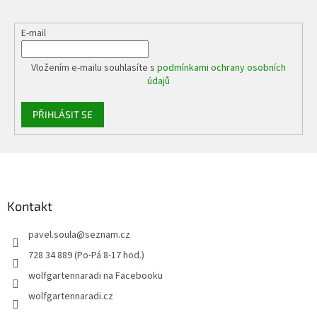
E-mail
Vložením e-mailu souhlasíte s
podmínkami ochrany osobních
údajů
PŘIHLÁSIT SE
Z
á
p
a
Kontakt
t
pavel.soula
@
seznam.cz
í
728 34 889 (Po-Pá 8-17 hod.)
wolfgartennaradi na Facebooku
wolfgartennaradi.cz