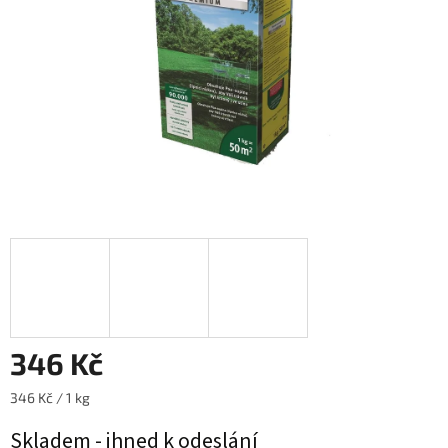
346 Kč
Měrná
346 Kč / 1 kg
cena:
Skladem - ihned k odeslání