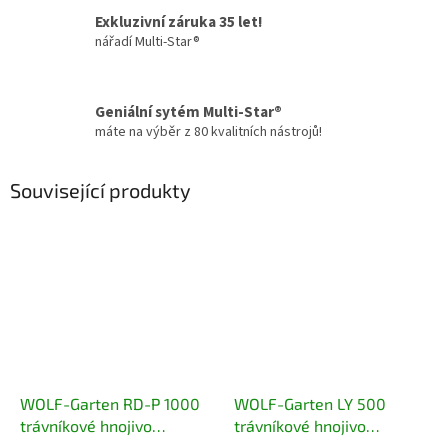
Exkluzivní záruka 35 let!
nářadí Multi-Star®
Geniální sytém Multi-Star®
máte na výběr z 80 kvalitních nástrojů!
Související produkty
WOLF-Garten RD-P 1000
WOLF-Garten LY 500
trávníkové hnojivo
trávníkové hnojivo
dlouhodobé 18 kg -
startovací 12,5 kg