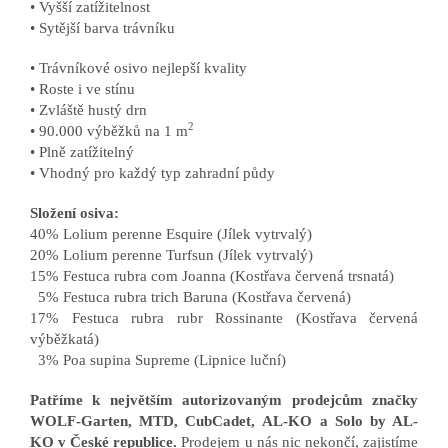
• Vyšší zatížitelnost
• Sytější barva trávníku
• Trávníkové osivo nejlepší kvality
• Roste i ve stínu
• Zvláště hustý drn
2
• 90.000 výběžků na 1 m
• Plně zatížitelný
• Vhodný pro každý typ zahradní půdy
Složení osiva:
40% Lolium perenne Esquire (Jílek vytrvalý)
20% Lolium perenne Turfsun (Jílek vytrvalý)
15% Festuca rubra com Joanna (Kostřava červená trsnatá)
5% Festuca rubra trich Baruna (Kostřava červená)
17% Festuca rubra rubr Rossinante (Kostřava červená
výběžkatá)
3% Poa supina Supreme (Lipnice luční)
Patříme k největším autorizovaným prodejcům značky
WOLF-Garten, MTD, CubCadet, AL-KO a Solo by AL-
KO v České republice.
Prodejem u nás nic nekončí, zajistíme