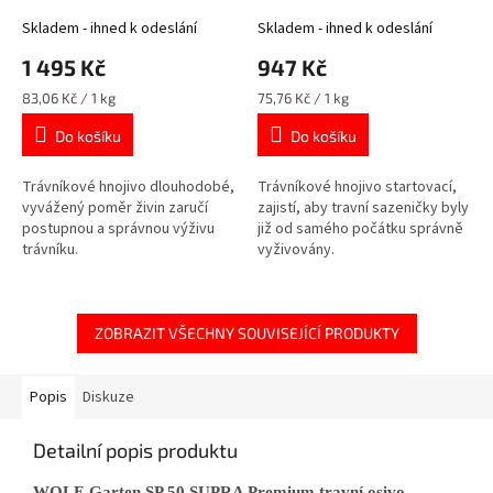
náhrada za LX-MU 800
Skladem - ihned k odeslání
Skladem - ihned k odeslání
1 495 Kč
947 Kč
Měrná
Měrná
83,06 Kč / 1 kg
75,76 Kč / 1 kg
cena:
cena:
Do košíku
Do košíku
Trávníkové hnojivo dlouhodobé,
Trávníkové hnojivo startovací,
vyvážený poměr živin zaručí
zajistí, aby travní sazeničky byly
postupnou a správnou výživu
již od samého počátku správně
trávníku.
vyživovány.
ZOBRAZIT VŠECHNY SOUVISEJÍCÍ PRODUKTY
Popis
Diskuze
Detailní popis produktu
WOLF-Garten SP 50 SUPRA Premium travní osivo