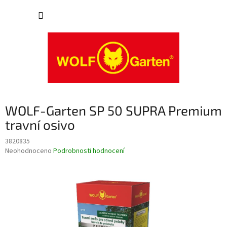
Přejít
NÁKUP
na
obsah
KOŠÍK
WOLF-Garten SP 50 SUPRA Premium
travní osivo
3820835
Průměrné
Neohodnoceno
Podrobnosti hodnocení
hodnocení
produktu
je
0,0
z
5
hvězdiček.