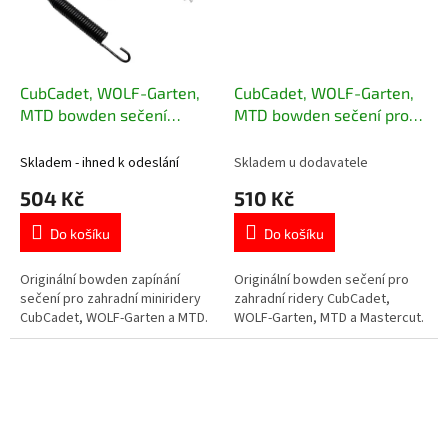
CubCadet, WOLF-Garten,
CubCadet, WOLF-Garten,
MTD bowden sečení
MTD bowden sečení pro
miniridery 746-04802A
zahradní ridery 746-
05009
Skladem - ihned k odeslání
Skladem u dodavatele
504 Kč
510 Kč
Do košíku
Do košíku
Originální bowden zapínání
Originální bowden sečení pro
sečení pro zahradní miniridery
zahradní ridery CubCadet,
CubCadet, WOLF-Garten a MTD.
WOLF-Garten, MTD a Mastercut.