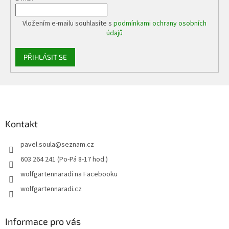
Vložením e-mailu souhlasíte s
podmínkami ochrany osobních
údajů
PŘIHLÁSIT SE
Z
á
p
a
Kontakt
t
pavel.soula
@
seznam.cz
í
603 264 241 (Po-Pá 8-17 hod.)
wolfgartennaradi na Facebooku
wolfgartennaradi.cz
Informace pro vás