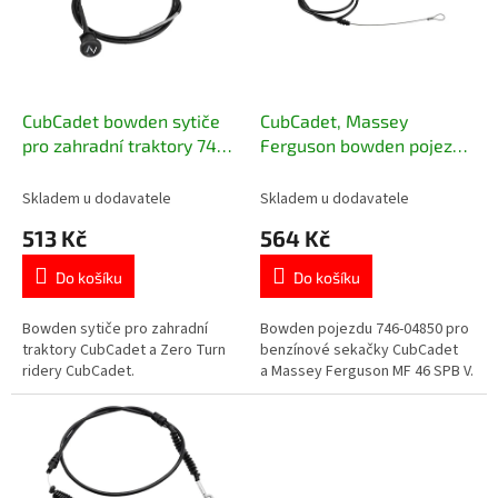
t
s
ů
p
r
o
d
CubCadet bowden sytiče
CubCadet, Massey
u
pro zahradní traktory 746-
Ferguson bowden pojezdu
k
05114A
sekačky 746-04850
t
Skladem u dodavatele
Skladem u dodavatele
ů
513 Kč
564 Kč
Do košíku
Do košíku
Bowden sytiče pro zahradní
Bowden pojezdu 746-04850 pro
traktory CubCadet a Zero Turn
benzínové sekačky CubCadet
ridery CubCadet.
a Massey Ferguson MF 46 SPB V.