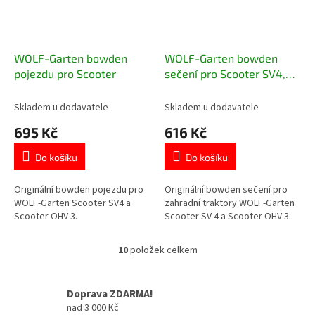
WOLF-Garten bowden
WOLF-Garten bowden
pojezdu pro Scooter
sečení pro Scooter SV4,
Scooter OHV 3
Skladem u dodavatele
Skladem u dodavatele
695 Kč
616 Kč
Do košíku
Do košíku
Originální bowden pojezdu pro
Originální bowden sečení pro
WOLF-Garten Scooter SV4 a
zahradní traktory WOLF-Garten
Scooter OHV 3.
Scooter SV 4 a Scooter OHV 3.
10
položek celkem
O
v
l
Doprava ZDARMA!
á
nad 3 000 Kč
d