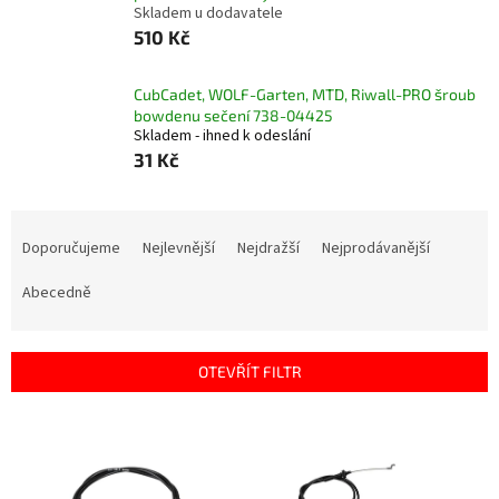
Skladem u dodavatele
510 Kč
CubCadet, WOLF-Garten, MTD, Riwall-PRO šroub
bowdenu sečení 738-04425
Skladem - ihned k odeslání
31 Kč
Ř
a
Doporučujeme
Nejlevnější
Nejdražší
Nejprodávanější
z
e
Abecedně
n
í
p
OTEVŘÍT FILTR
r
o
V
d
ý
u
p
k
i