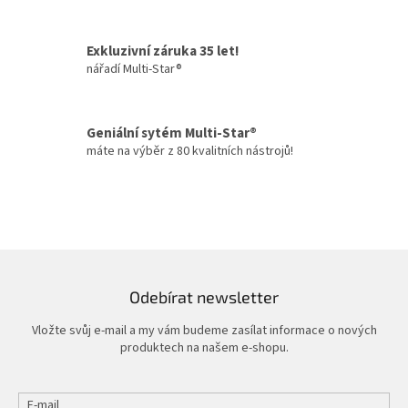
a
c
í
Exkluzivní záruka 35 let!
p
nářadí Multi-Star®
r
v
k
y
Geniální sytém Multi-Star®
v
máte na výběr z 80 kvalitních nástrojů!
ý
p
i
s
u
Odebírat newsletter
Vložte svůj e-mail a my vám budeme zasílat informace o nových
produktech na našem e-shopu.
E-mail