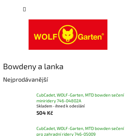
Přejít
NÁKUP
na
obsah
KOŠÍK
Bowdeny a lanka
Nejprodávanější
CubCadet, WOLF-Garten, MTD bowden sečení
miniridery 746-04802A
Skladem - ihned k odeslání
504 Kč
CubCadet, WOLF-Garten, MTD bowden sečení
pro zahradní ridery 746-05009