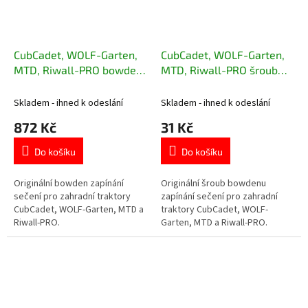
CubCadet, WOLF-Garten,
CubCadet, WOLF-Garten,
MTD, Riwall-PRO bowden
MTD, Riwall-PRO šroub
sečení 746-05436
bowdenu sečení 738-
04425
Skladem - ihned k odeslání
Skladem - ihned k odeslání
872 Kč
31 Kč
Do košíku
Do košíku
Originální bowden zapínání
Originální šroub bowdenu
sečení pro zahradní traktory
zapínání sečení pro zahradní
CubCadet, WOLF-Garten, MTD a
traktory CubCadet, WOLF-
Riwall-PRO.
Garten, MTD a Riwall-PRO.