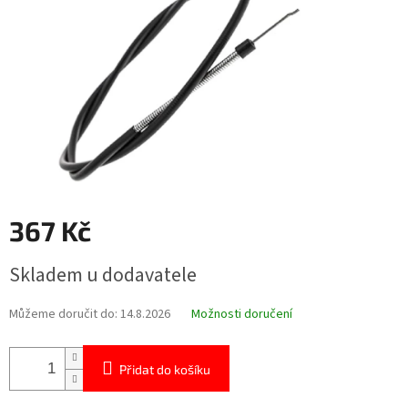
367 Kč
Měrná
Skladem u dodavatele
cena:
Můžeme doručit do:
14.8.2026
Možnosti doručení
Přidat do košíku