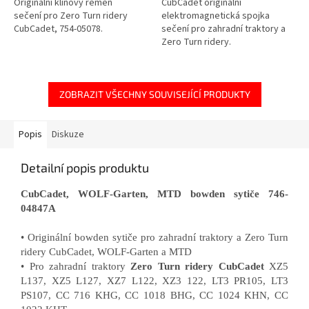
Originální klínový řemen
CubCadet originální
sečení pro Zero Turn ridery
elektromagnetická spojka
CubCadet, 754-05078.
sečení pro zahradní traktory a
Zero Turn ridery.
ZOBRAZIT VŠECHNY SOUVISEJÍCÍ PRODUKTY
Popis
Diskuze
Detailní popis produktu
CubCadet, WOLF-Garten, MTD bowden sytiče 746-
04847A
• Originální bowden sytiče pro zahradní traktory a Zero Turn
ridery CubCadet, WOLF-Garten a MTD
• Pro zahradní traktory
Zero Turn ridery CubCadet
XZ5
L137, XZ5 L127, XZ7 L122, XZ3 122, LT3 PR105, LT3
PS107, CC 716 KHG, CC 1018 BHG, CC 1024 KHN, CC