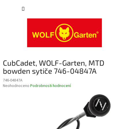
Přejít
NÁKUP
na
obsah
KOŠÍK
CubCadet, WOLF-Garten, MTD
bowden sytiče 746-04847A
746-04847A
Průměrné
Neohodnoceno
Podrobnosti hodnocení
hodnocení
produktu
je
0,0
z
5
hvězdiček.