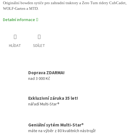
Originální bowden sytiče pro zahradní traktory a Zero Turn ridery CubCadet,
WOLF-Garten a MTD.
Detailní informace
HLÍDAT
SDÍLET
Doprava ZDARMA!
nad 3 000 Kč
Exkluzivní záruka 35 let!
nářadí Multi-Star®
Geniální sytém Multi-Star®
máte na výběr z 80 kvalitních nástrojů!