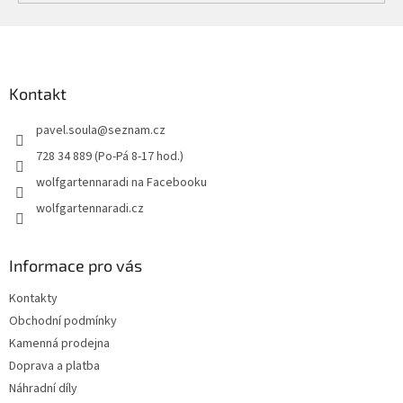
Z
á
p
a
Kontakt
t
pavel.soula
@
seznam.cz
í
728 34 889 (Po-Pá 8-17 hod.)
wolfgartennaradi na Facebooku
wolfgartennaradi.cz
Informace pro vás
Kontakty
Obchodní podmínky
Kamenná prodejna
Doprava a platba
Náhradní díly