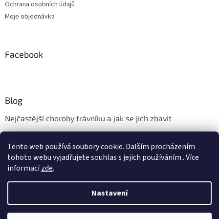
Ochrana osobních údajů
Moje objednávka
Facebook
Blog
Nejčastější choroby trávníku a jak se jich zbavit
Aerifikace trávníku
Tento web používá soubory cookie. Dalším procházením
Údržba trávníku v měsíci květnu
tohoto webu vyjadřujete souhlas s jejich používáním.. Více
informací
zde
.
Nastavení
Vytvořil Shoptet
Vážení zákazníci, kamenná prodejna ve Zlíně - Kudlově bude ve dnech
10.8. - 17.8. 2026 uzavřena z důvodu dovolené. Provoz eshopu a