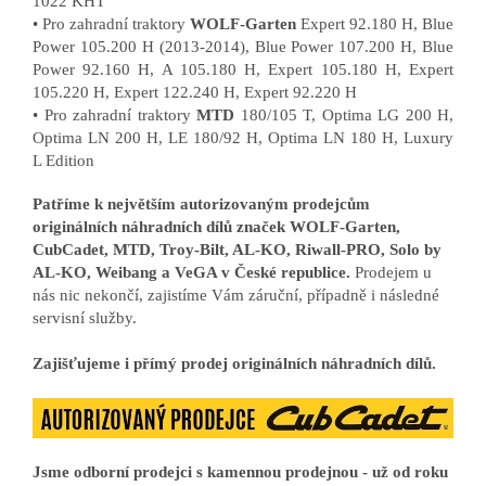
1022 KHT
• Pro zahradní traktory
WOLF-Garten
Expert 92.180 H, Blue
Power 105.200 H (2013-2014), Blue Power 107.200 H, Blue
Power 92.160 H, A 105.180 H, Expert 105.180 H, Expert
105.220 H, Expert 122.240 H, Expert 92.220 H
• Pro zahradní traktory
MTD
180/105 T, Optima LG 200 H,
Optima LN 200 H, LE 180/92 H, Optima LN 180 H, Luxury
L Edition
Patříme k největším autorizovaným prodejcům
originálních náhradních dílů značek WOLF-Garten,
CubCadet, MTD, Troy-Bilt, AL-KO, Riwall-PRO, Solo by
AL-KO, Weibang a VeGA v České republice.
Prodejem u
nás nic nekončí, zajistíme Vám záruční, případně i následné
servisní služby.
Zajišťujeme i přímý prodej originálních náhradních dílů.
Jsme odborní prodejci s kamennou prodejnou - už od roku