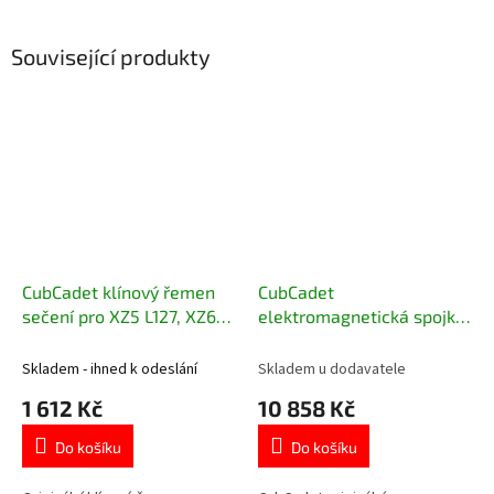
Související produkty
CubCadet klínový řemen
CubCadet
sečení pro XZ5 L127, XZ6
elektromagnetická spojka
S127, XZ2 127 754-05078
sečení záběr 117/127 cm
717-05209
Skladem - ihned k odeslání
Skladem u dodavatele
1 612 Kč
10 858 Kč
Do košíku
Do košíku