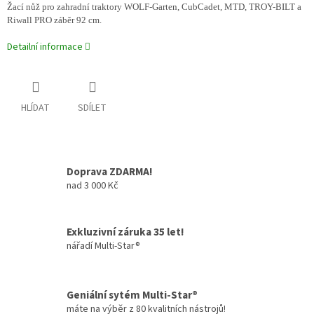
Žací nůž pro zahradní traktory WOLF-Garten, CubCadet, MTD, TROY-BILT a
Riwall PRO záběr 92 cm.
Detailní informace
HLÍDAT
SDÍLET
Doprava ZDARMA!
nad 3 000 Kč
Exkluzivní záruka 35 let!
nářadí Multi-Star®
Geniální sytém Multi-Star®
máte na výběr z 80 kvalitních nástrojů!