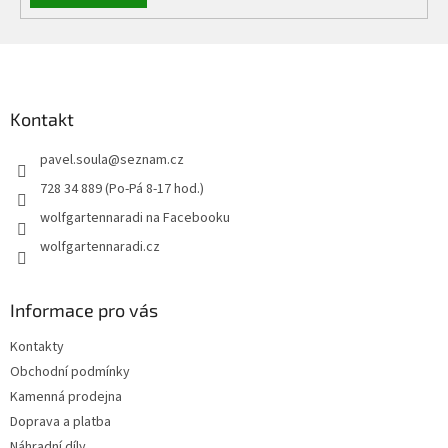
Z
á
p
a
Kontakt
t
pavel.soula
@
seznam.cz
í
728 34 889 (Po-Pá 8-17 hod.)
wolfgartennaradi na Facebooku
wolfgartennaradi.cz
Informace pro vás
Kontakty
Obchodní podmínky
Kamenná prodejna
Doprava a platba
Náhradní díly