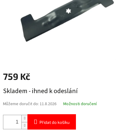
759 Kč
Měrná
Skladem - ihned k odeslání
cena:
Můžeme doručit do:
11.8.2026
Možnosti doručení
Přidat do košíku