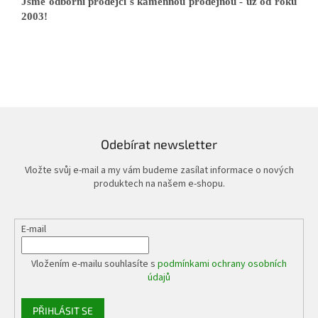
Jsme odborní prodejci s kamennou prodejnou - už od roku
2003!
Odebírat newsletter
Vložte svůj e-mail a my vám budeme zasílat informace o nových
produktech na našem e-shopu.
E-mail
Vložením e-mailu souhlasíte s
podmínkami ochrany osobních
údajů
PŘIHLÁSIT SE