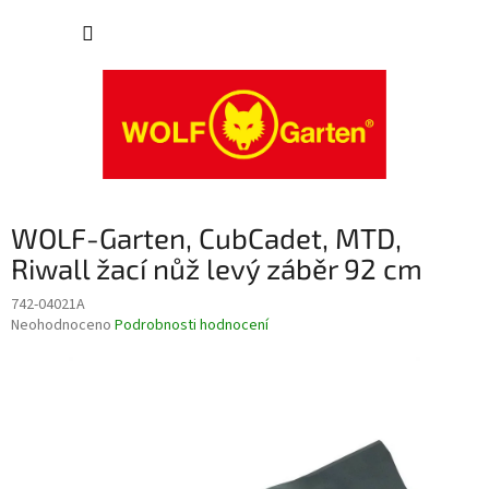
Přejít
NÁKUP
na
obsah
KOŠÍK
WOLF-Garten, CubCadet, MTD,
Riwall žací nůž levý záběr 92 cm
742-04021A
Průměrné
Neohodnoceno
Podrobnosti hodnocení
hodnocení
produktu
je
0,0
z
5
hvězdiček.