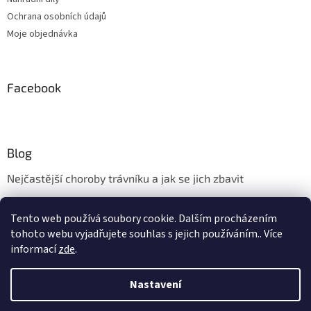
Ochrana osobních údajů
Moje objednávka
Facebook
Blog
Nejčastější choroby trávníku a jak se jich zbavit
Aerifikace trávníku
Tento web používá soubory cookie. Dalším procházením
Údržba trávníku v měsíci květnu
tohoto webu vyjadřujete souhlas s jejich používáním.. Více
informací
zde
.
Nastavení
Vytvořil Shoptet
Vážení zákazníci, kamenná prodejna ve Zlíně - Kudlově bude ve dnech