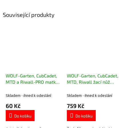
Související produkty
WOLF-Garten, CubCadet,
WOLF-Garten, CubCadet,
MTD a Riwall-PRO matka
MTD, Riwall žací nůž
nože 712-05134
pravý záběr 92 cm
Skladem - ihned k odeslání
Skladem - ihned k odeslání
60 Kč
759 Kč
Do košíku
Do košíku