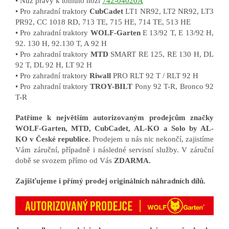
• Nůž pravý k tomuto noži
742-04020A
• Pro zahradní traktory
CubCadet
LT1 NR92, LT2 NR92, LT3
PR92, CC 1018 RD, 713 TE, 715 HE, 714 TE, 513 HE
• Pro zahradní traktory
WOLF-Garten
E 13/92 T, E 13/92 H,
92. 130 H, 92.130 T, A 92 H
• Pro zahradní traktory
MTD
SMART RE 125, RE 130 H, DL
92 T, DL 92 H, LT 92 H
• Pro zahradní traktory
Riwall
PRO RLT 92 T / RLT 92 H
• Pro zahradní traktory
TROY-BILT
Pony 92
T-R, Bronco 92
T-R
Patříme k největším autorizovaným prodejcům značky
WOLF-Garten, MTD, CubCadet, AL-KO a Solo by AL-
KO v České republice.
Prodejem u nás nic nekončí, zajistíme
Vám záruční, případně i následné servisní služby. V záruční
době se svozem přímo od Vás
ZDARMA.
Zajišťujeme i přímý prodej originálních náhradních dílů.