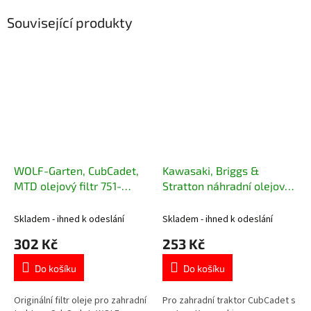
Související produkty
WOLF-Garten, CubCadet,
Kawasaki, Briggs &
MTD olejový filtr 751-
Stratton náhradní olejový
12690
filtr k motorům
Skladem - ihned k odeslání
Skladem - ihned k odeslání
302 Kč
253 Kč
Do košíku
Do košíku
Originální filtr oleje pro zahradní
Pro zahradní traktor CubCadet s