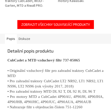
traktory CubCadet, WOLF-
motory Kawasaki.
Garten, MTD a Riwall PRO.
ZOBRAZIT VŠECHNY SOUVISEJÍCÍ PRODUKTY
Popis
Diskuze
Detailní popis produktu
CubCadet a MTD vzduchový filtr 737-05065
• Originální vzduchový filtr pro zahradní traktory CubCadet a
MTD
• Pro zahradní traktory CubCadet LT2 NR92, LT1 NR92, LT1
NS96, LT2 NS96 (rok výroby 2017, 2018)
• Pro zahradní traktory MTD DL 92 T, DL 92 H, DL 96 T
• Pro motory MTD a CubCadet 4P90AU, 4P90JH, 4P90JHA,
4P90JHB, 4P90JHC, 4P90JUC, 4P90AUA, 4P90AUB
• Nahrazuje filtr s objednacím číslem 751-12260