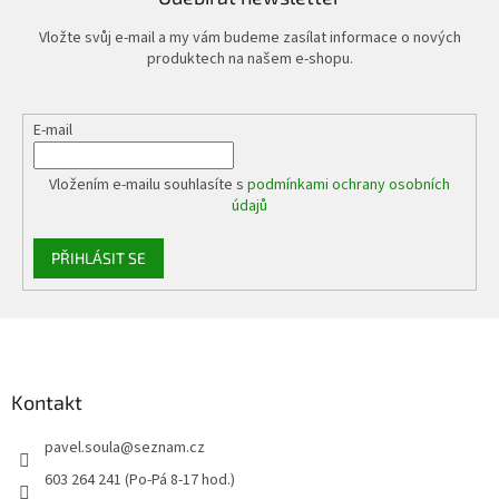
Vložte svůj e-mail a my vám budeme zasílat informace o nových
produktech na našem e-shopu.
E-mail
Vložením e-mailu souhlasíte s
podmínkami ochrany osobních
údajů
PŘIHLÁSIT SE
Z
á
p
a
Kontakt
t
pavel.soula
@
seznam.cz
í
603 264 241 (Po-Pá 8-17 hod.)