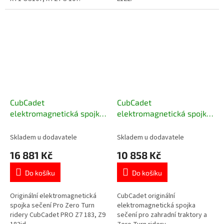
CubCadet
CubCadet
elektromagnetická spojka
elektromagnetická spojka
sečení Z7 183, Z9 183id
sečení záběr 117/127 cm
717-05316B
717-05209
Skladem u dodavatele
Skladem u dodavatele
16 881 Kč
10 858 Kč
Do košíku
Do košíku
Originální elektromagnetická
CubCadet originální
spojka sečení Pro Zero Turn
elektromagnetická spojka
ridery CubCadet PRO Z7 183, Z9
sečení pro zahradní traktory a