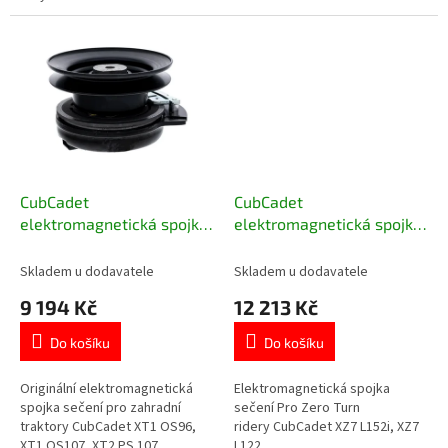
CubCadet
CubCadet
elektromagnetická spojka
elektromagnetická spojka
sečení pro zahradní
sečení XZ7 L122, XZ7 L152i
traktory 717-05321
717-06468
Skladem u dodavatele
Skladem u dodavatele
9 194 Kč
12 213 Kč
Do košíku
Do košíku
Originální elektromagnetická
Elektromagnetická spojka
spojka sečení pro zahradní
sečení Pro Zero Turn
traktory CubCadet XT1 OS96,
ridery CubCadet XZ7 L152i, XZ7
XT1 OS107, XT2 PS 107.
L122.