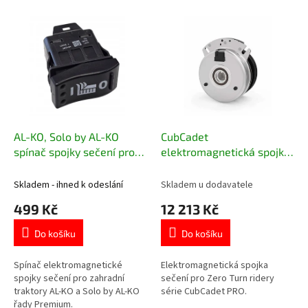
o
V
d
ý
u
p
k
i
t
s
ů
p
r
o
d
AL-KO, Solo by AL-KO
CubCadet
u
spínač spojky sečení pro
elektromagnetická spojka
k
traktory Premium 494279
sečení pro Z1 122, Z1 137
t
717-05192
Skladem - ihned k odeslání
Skladem u dodavatele
ů
499 Kč
12 213 Kč
Do košíku
Do košíku
Spínač elektromagnetické
Elektromagnetická spojka
spojky sečení pro zahradní
sečení pro Zero Turn ridery
traktory AL-KO a Solo by AL-KO
série CubCadet PRO.
řady Premium.