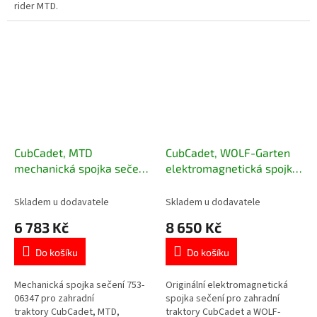
rider MTD.
CubCadet, MTD
CubCadet, WOLF-Garten
mechanická spojka sečení
elektromagnetická spojka
pro zahradní traktory 753-
sečení pro zahradní
06347
traktory
Skladem u dodavatele
Skladem u dodavatele
6 783 Kč
8 650 Kč
Do košíku
Do košíku
Mechanická spojka sečení 753-
Originální elektromagnetická
06347 pro zahradní
spojka sečení pro zahradní
traktory CubCadet, MTD,
traktory CubCadet a WOLF-