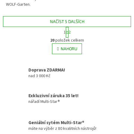
WOLF-Garten.
NAČÍST 5 DALŠÍCH
S
1
2
t
O
r
20
položek celkem
v
á
l
NAHORU
n
á
k
d
o
v
a
Doprava ZDARMA!
á
c
n
nad 3 000 Kč
í
í
p
r
v
Exkluzivní záruka 35 let!
k
nářadí Multi-Star®
y
v
ý
Geniální sytém Multi-Star®
p
i
máte na výběr z 80 kvalitních nástrojů!