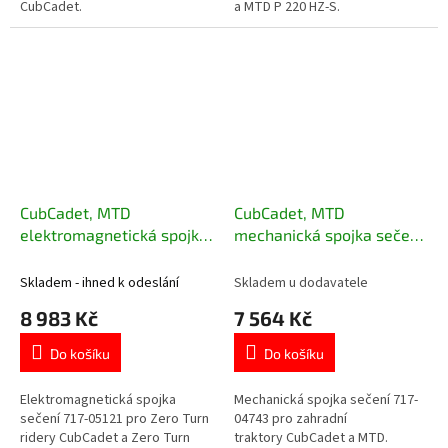
CubCadet.
a MTD P 220 HZ-S.
CubCadet, MTD
CubCadet, MTD
elektromagnetická spojka
mechanická spojka sečení
sečení pro Zero Turn 717-
pro zahradní traktory 717-
05121
04743
Skladem - ihned k odeslání
Skladem u dodavatele
8 983 Kč
7 564 Kč
Do košíku
Do košíku
Elektromagnetická spojka
Mechanická spojka sečení 717-
sečení 717-05121 pro Zero Turn
04743 pro zahradní
ridery CubCadet a Zero Turn
traktory CubCadet a MTD.