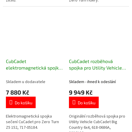
183id.
Zero Turn ridery.
CubCadet
CubCadet rozběhová
elektromagnetická spojka
spojka pro Utility Vehicle
sečení Zero Turn Z5 152
Big Country 6x4 618-
717-05184
0686A, 302610C
Skladem u dodavatele
Skladem - ihned k odeslání
7 880 Kč
9 949 Kč
Do košíku
Do košíku
Elektromagnetická spojka
Originální rozběhová spojka pro
sečení CuCadet pro Zero Turn
Utility Vehicle CubCadet Big
Z5 152, 717-05184.
Country 6x4, 618-0686A,