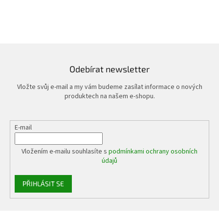
s
u
Odebírat newsletter
Vložte svůj e-mail a my vám budeme zasílat informace o nových
produktech na našem e-shopu.
E-mail
Vložením e-mailu souhlasíte s
podmínkami ochrany osobních
údajů
PŘIHLÁSIT SE
Z