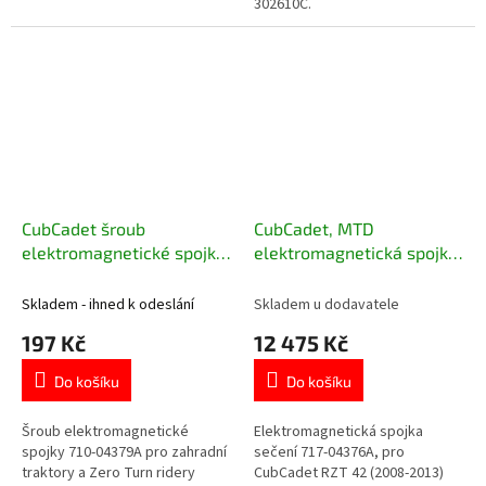
302610C.
CubCadet šroub
CubCadet, MTD
elektromagnetické spojky
elektromagnetická spojka
710-04379A
sečení pro Zero Turn 717-
04376A
Skladem - ihned k odeslání
Skladem u dodavatele
197 Kč
12 475 Kč
Do košíku
Do košíku
Šroub elektromagnetické
Elektromagnetická spojka
spojky 710-04379A pro zahradní
sečení 717-04376A, pro
traktory a Zero Turn ridery
CubCadet RZT 42 (2008-2013)