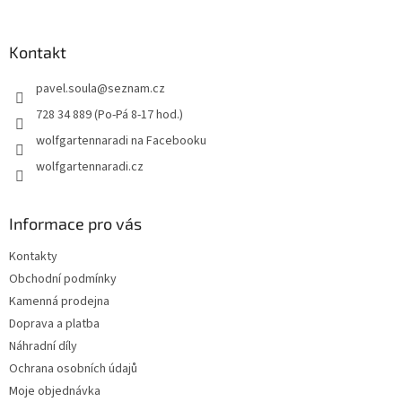
á
p
a
Kontakt
t
pavel.soula
@
seznam.cz
í
728 34 889 (Po-Pá 8-17 hod.)
wolfgartennaradi na Facebooku
wolfgartennaradi.cz
Informace pro vás
Kontakty
Obchodní podmínky
Kamenná prodejna
Doprava a platba
Náhradní díly
Ochrana osobních údajů
Moje objednávka