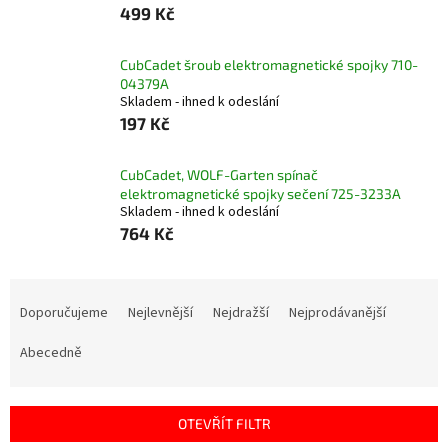
499 Kč
CubCadet šroub elektromagnetické spojky 710-
04379A
Skladem - ihned k odeslání
197 Kč
CubCadet, WOLF-Garten spínač
elektromagnetické spojky sečení 725-3233A
Skladem - ihned k odeslání
764 Kč
Ř
a
Doporučujeme
Nejlevnější
Nejdražší
Nejprodávanější
z
e
Abecedně
n
í
p
OTEVŘÍT FILTR
r