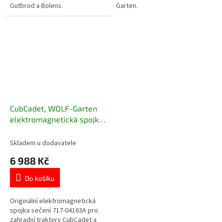
Gutbrod a Bolens.
Garten.
CubCadet, WOLF-Garten
elektromagnetická spojka
sečení pro zahradní
traktory 717-04163A
Skladem u dodavatele
6 988 Kč
Do košíku
Originální elektromagnetická
spojka sečení 717-04163A pro
zahradní traktory CubCadet a