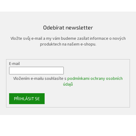
Odebírat newsletter
Vložte svůj e-mail a my vám budeme zasílat informace o nových
produktech na našem e-shopu.
E-mail
Vložením e-mailu souhlasíte s
podmínkami ochrany osobních
údajů
PŘIHLÁSIT SE
Z
á
p