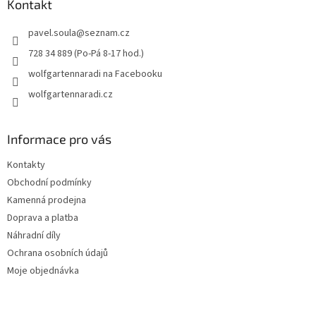
a
Kontakt
t
pavel.soula
@
seznam.cz
í
728 34 889 (Po-Pá 8-17 hod.)
wolfgartennaradi na Facebooku
wolfgartennaradi.cz
Informace pro vás
Kontakty
Obchodní podmínky
Kamenná prodejna
Doprava a platba
Náhradní díly
Ochrana osobních údajů
Moje objednávka