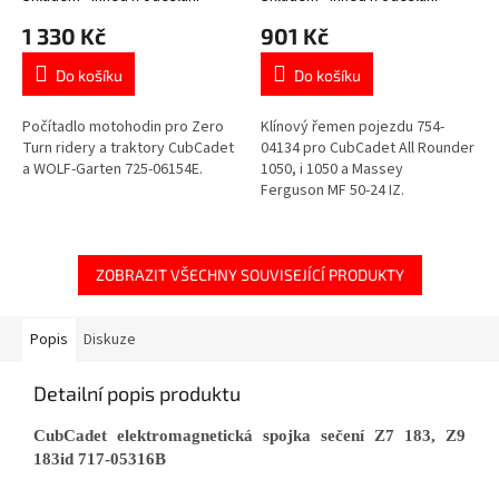
1 330 Kč
901 Kč
Do košíku
Do košíku
Počítadlo motohodin pro Zero
Klínový řemen pojezdu 754-
Turn ridery a traktory CubCadet
04134 pro CubCadet All Rounder
a WOLF-Garten 725-06154E.
1050, i 1050 a Massey
Ferguson MF 50-24 IZ.
ZOBRAZIT VŠECHNY SOUVISEJÍCÍ PRODUKTY
Popis
Diskuze
Detailní popis produktu
CubCadet elektromagnetická spojka sečení Z7 183, Z9
183id 717-05316B