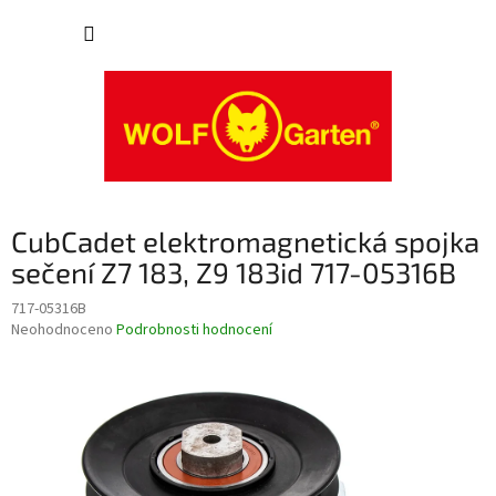
Přejít
NÁKUP
na
obsah
KOŠÍK
CubCadet elektromagnetická spojka
sečení Z7 183, Z9 183id 717-05316B
717-05316B
Průměrné
Neohodnoceno
Podrobnosti hodnocení
hodnocení
produktu
je
0,0
z
5
hvězdiček.