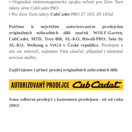
• Originální elektromagnetická spojka sečení pro Zero Turn
ridery série CubCadet PRO
• Pro Zero Turn ridery
CubCadet
PRO Z7 183, Z9 183id
Patříme k největším autorizovaným prodejcům
originálních náhradních dílů značek WOLF-Garten,
CubCadet, MTD, Troy-Bilt, AL-KO, Riwall-PRO, Solo by
AL-KO, Weibang a VeGA v České republice.
Prodejem u
nás nic nekončí, zajistíme Vám záruční, případně i následné
servisní služby.
Zajišťujeme i přímý prodej originálních náhradních dílů.
Jsme odborní prodejci s kamennou prodejnou - už od roku
2003!