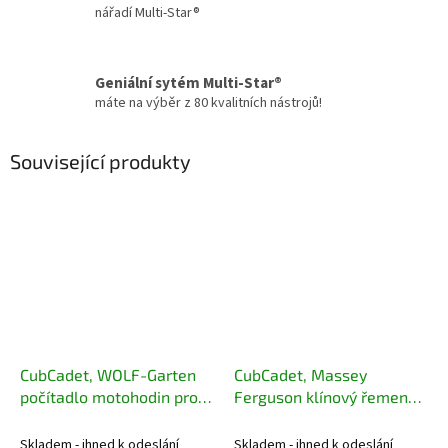
nářadí Multi-Star®
Geniální sytém Multi-Star®
máte na výběr z 80 kvalitních nástrojů!
Související produkty
CubCadet, WOLF-Garten
CubCadet, Massey
počítadlo motohodin pro
Ferguson klínový řemen
Zero Turn ridery a traktory
pojezdu Zero Turn 754-
725-06154E
04134
Skladem - ihned k odeslání
Skladem - ihned k odeslání