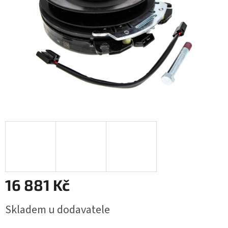
16 881 Kč
Měrná
Skladem u dodavatele
cena: