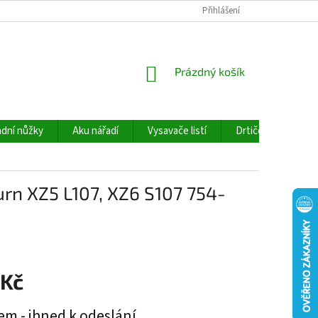
Přihlášení
NÁKUPNÍ
Prázdný košík
KOŠÍK
dní nůžky
Aku nářadí
Vysavače listí
Drtiče větví
urn XZ5 L107, XZ6 S107 754-
 Kč
em - ihned k odeslání