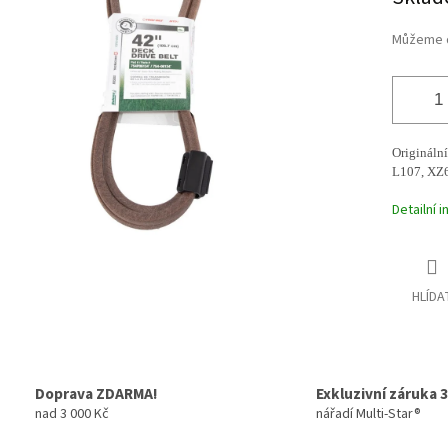
cena:
ek.
Můžeme d
Origináln
L107, XZ6
Detailní 
HLÍDA
Doprava ZDARMA!
Exkluzivní záruka 3
nad 3 000 Kč
nářadí Multi-Star®