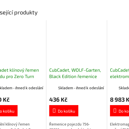
sející produkty
det klínový řemen
CubCadet, WOLF-Garten,
CubCade
du pro Zero Turn
Black Edition řemenice
elektrom
y 754-04317A
pojezdu 756-05032
sečení pr
kladem - ihned k odeslání
Skladem - ihned k odeslání
Sklad
05121
0 Kč
436 Kč
8 983 
o košíku
Do košíku
Do ko
ální klínový řemen
Řemenice pojezdu 756-
Elektromag