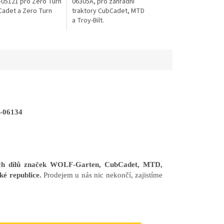
-05121 pro Zero Turn
06305A, pro zahradní
Cadet a Zero Turn
traktory CubCadet, MTD
a Troy-Bilt.
4-06134
ních dílů značek WOLF-Garten, CubCadet, MTD,
ké republice.
Prodejem u nás nic nekončí, zajistíme