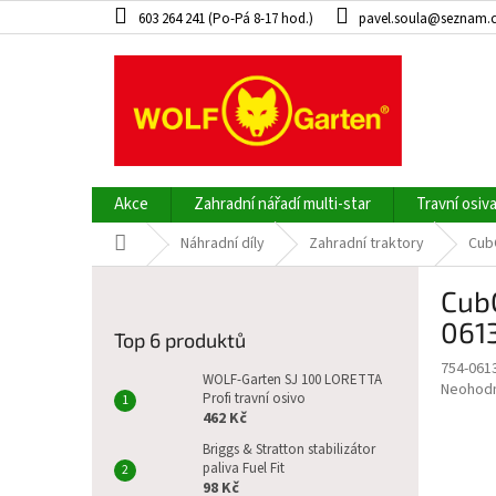
Přejít
603 264 241 (Po-Pá 8-17 hod.)
pavel.soula@seznam.
na
obsah
Akce
Zahradní nářadí multi-star
Travní osiv
Domů
Náhradní díly
Zahradní traktory
Cub
P
CubC
o
s
061
Top 6 produktů
t
754-061
r
WOLF-Garten SJ 100 LORETTA
Průměr
Neohod
a
Profi travní osivo
hodnoce
462 Kč
n
produkt
n
Briggs & Stratton stabilizátor
je
paliva Fuel Fit
í
0,0
98 Kč
z