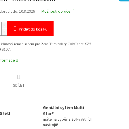
oručit do:
10.8.2026
Možnosti doručení
Přidat do košíku
í klínový řemen sečení pro Zero Turn ridery CubCadet XZ5
 S107.
informace
T
SDÍLET
Geniální sytém Multi-
5 let!
Star®
máte na výběr z 80 kvalitních
nástrojů!