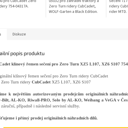
du pro CubCadet Zero
05032 pro zahradní traktory a
sečení 717
idery 754-04317A.
Zero Turn ridery CubCadet,
ridery Cub
WOLF-Garten a Black Edition.
rider MTD.
s
Diskuze
ailní popis produktu
adet klínový řemen sečení pro Zero Turn XZ5 L107, XZ6 S107 75
iginální klínový řemen sečení pro Zero Turn ridery CubCadet
o Zero Turn ridery
CubCadet
XZ5 L107, XZ6 S107
říme k největším autorizovaným prodejcům originálních náhrad
-Bilt, AL-KO, Riwall-PRO, Solo by AL-KO, Weibang a VeGA v Čes
záruční, případně i následné servisní služby.
šťujeme i přímý prodej originálních náhradních dílů.