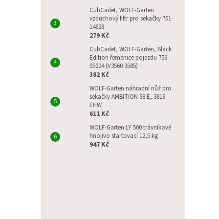
p
5
a
CubCadet, WOLF-Garten
hvězdič
vzduchový filtr pro sekačky 751-
n
14628
e
279 Kč
l
CubCadet, WOLF-Garten, Black
Edition řemenice pojezdu 756-
05024 (V3560 3585)
382 Kč
WOLF-Garten náhradní nůž pro
sekačky AMBITION 38 E, 3816
EHW
611 Kč
WOLF-Garten LY 500 trávníkové
hnojivo startovací 12,5 kg
947 Kč