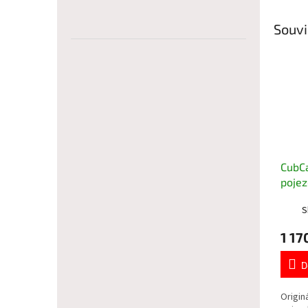
Souvi
CubCa
pojez
rider
S
1 17
D
Origin