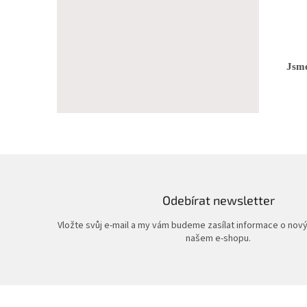
Jsme
Odebírat newsletter
Vložte svůj e-mail a my vám budeme zasílat informace o nov
našem e-shopu.
Z
á