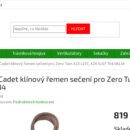
cz
HLEDAT
a
Trávníková hnojiva
Vertikutátory
Sekačky
Zahra
Cadet klínový řemen sečení pro Zero Turn XZ5 L107, XZ6 S107 754-06134
adet klínový řemen sečení pro Zero T
34
34
né
noceno
Podrobnosti hodnocení
ní
819
u
Měrná
Sklad