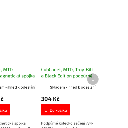
t, MTD
CubCadet, MTD, Troy-Bilt
agnetická spojka
a Black Edition podpůrné
Další
produkt
o Zero Turn 717-
kolečko sečení 734-
em - ihned k odeslání
Skladem - ihned k odeslání
06305A
Kč
304 Kč
šíku
Do košíku
netická spojka
Podpůrné kolečko sečení 734-