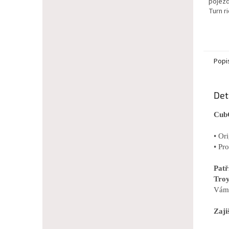
pojez
Turn r
Popi
Det
CubC
• Or
• Pr
Pat
Troy
Vám 
Zaji