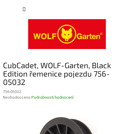
Přejít
NÁKUP
na
obsah
KOŠÍK
CubCadet, WOLF-Garten, Black
Edition řemenice pojezdu 756-
05032
756-05032
Průměrné
Neohodnoceno
Podrobnosti hodnocení
hodnocení
produktu
je
0,0
z
5