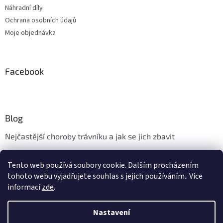
Náhradní díly
Ochrana osobních údajů
Moje objednávka
Facebook
Blog
Nejčastější choroby trávníku a jak se jich zbavit
Aerifikace trávníku
Tento web používá soubory cookie. Dalším procházením
Údržba trávníku v měsíci květnu
tohoto webu vyjadřujete souhlas s jejich používáním.. Více
informací
zde
.
Nastavení
Vytvořil Shoptet