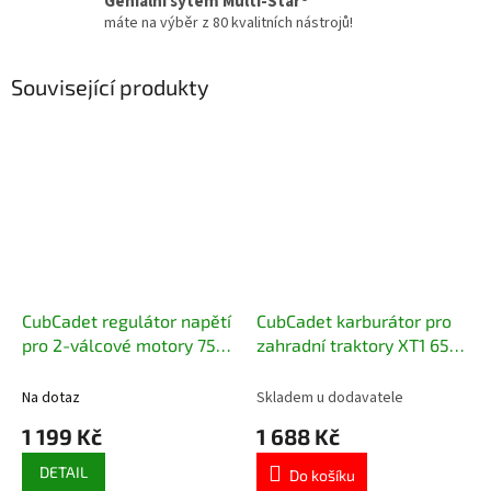
Geniální sytém Multi-Star®
máte na výběr z 80 kvalitních nástrojů!
Související produkty
CubCadet regulátor napětí
CubCadet karburátor pro
pro 2-válcové motory 751-
zahradní traktory XT1 651-
15920
05408, 651-05560
Na dotaz
Skladem u dodavatele
1 199 Kč
1 688 Kč
DETAIL
Do košíku