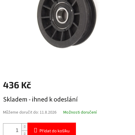
hvězdiček.
436 Kč
Měrná
Skladem - ihned k odeslání
cena:
Můžeme doručit do:
11.8.2026
Možnosti doručení
Přidat do košíku