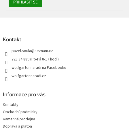
PŘIHLÁSIT SE
Z
á
p
a
Kontakt
t
pavel.soula
@
seznam.cz
í
728 34 889 (Po-Pá 8-17 hod.)
wolfgartennaradi na Facebooku
wolfgartennaradi.cz
Informace pro vás
Kontakty
Obchodní podmínky
Kamenná prodejna
Doprava a platba