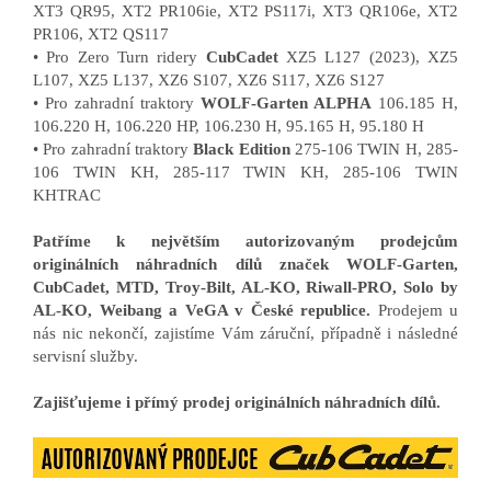
XT3 QR95, XT2 PR106ie, XT2 PS117i, XT3 QR106e, XT2
PR106, XT2 QS117
• Pro Zero Turn ridery
CubCadet
XZ5 L127 (2023), XZ5
L107, XZ5 L137, XZ6 S107, XZ6 S117, XZ6 S127
• Pro zahradní traktory
WOLF-Garten ALPHA
106.185 H,
106.220 H, 106.220 HP, 106.230 H, 95.165 H, 95.180 H
• Pro zahradní traktory
Black Edition
275-106 TWIN H, 285-
106 TWIN KH, 285-117 TWIN KH, 285-106 TWIN
KHTRAC
Patříme k největším autorizovaným prodejcům
originálních náhradních dílů značek WOLF-Garten,
CubCadet, MTD, Troy-Bilt, AL-KO, Riwall-PRO, Solo by
AL-KO, Weibang a VeGA v České republice.
Prodejem u
nás nic nekončí, zajistíme Vám záruční, případně i následné
servisní služby.
Zajišťujeme i přímý prodej originálních náhradních dílů.