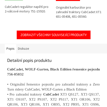
CubCadet regulátor napětí pro
Originální karburátor pro
2-válcové motory 751-15920.
zahradní traktory CubCadet XT1
651-05408, 651-05560.
ZOBRAZIT VŠECHNY SOUVISEJÍCÍ PRODUKTY
Popis
Diskuze
Detailní popis produktu
CubCadet, WOLF-Garten, Black Edition řemenice pojezdu
756-05032
• Originální řemenice pojezdu pro zahradní traktory a Zero
Turn ridery CubCadet, WOLF-Garten a Black Edition
• Pro zahradní traktory
CubCadet
XT3 QS127, XT3 QS137,
XT1 OS107, XT2 PS107, XT2 PS117, XT1 OR106, XT2
QR106, XT3 QR106, XT1 OR95, XT2 PR95, XT1 OS96,