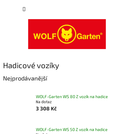
Přejít
NÁKUP
na
obsah
KOŠÍK
Hadicové vozíky
Nejprodávanější
WOLF-Garten WS 80 Z vozík na hadice
Na dotaz
3 308 Kč
WOLF-Garten WS 50 Z vozík na hadice