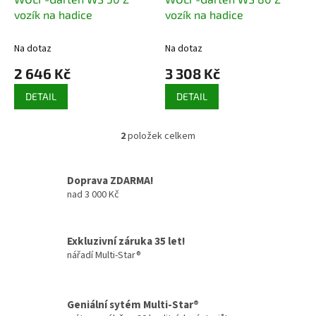
u
vozík na hadice
vozík na hadice
k
t
Na dotaz
Na dotaz
ů
2 646 Kč
3 308 Kč
DETAIL
DETAIL
2
položek celkem
O
v
l
Doprava ZDARMA!
á
nad 3 000 Kč
d
a
c
í
Exkluzivní záruka 35 let!
p
nářadí Multi-Star®
r
v
k
y
Geniální sytém Multi-Star®