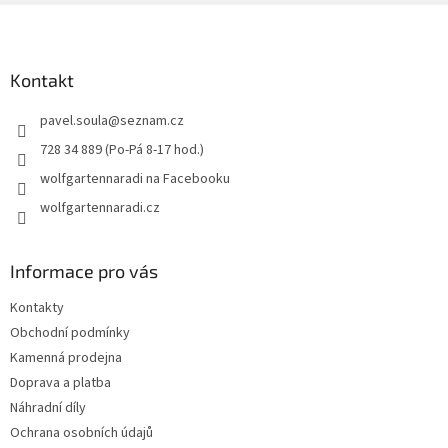
Z
á
p
a
Kontakt
t
pavel.soula
@
seznam.cz
í
728 34 889 (Po-Pá 8-17 hod.)
wolfgartennaradi na Facebooku
wolfgartennaradi.cz
Informace pro vás
Kontakty
Obchodní podmínky
Kamenná prodejna
Doprava a platba
Náhradní díly
Ochrana osobních údajů