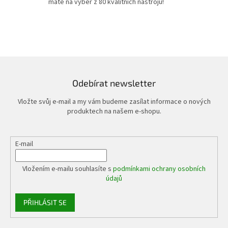
v
máte na výběr z 80 kvalitních nástrojů!
ý
p
i
s
u
Odebírat newsletter
Vložte svůj e-mail a my vám budeme zasílat informace o nových
produktech na našem e-shopu.
E-mail
Vložením e-mailu souhlasíte s
podmínkami ochrany osobních
údajů
PŘIHLÁSIT SE