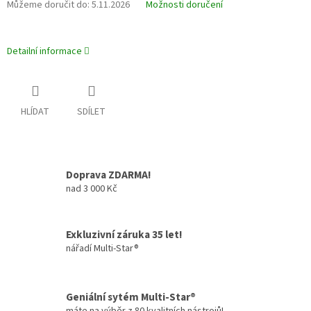
Můžeme doručit do:
5.11.2026
Možnosti doručení
Detailní informace
HLÍDAT
SDÍLET
Doprava ZDARMA!
nad 3 000 Kč
Exkluzivní záruka 35 let!
nářadí Multi-Star®
Geniální sytém Multi-Star®
máte na výběr z 80 kvalitních nástrojů!