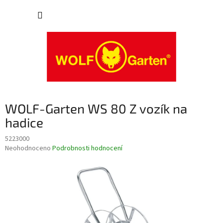
Přejít
NÁKUP
na
obsah
KOŠÍK
WOLF-Garten WS 80 Z vozík na
hadice
5223000
Průměrné
Neohodnoceno
Podrobnosti hodnocení
hodnocení
produktu
je
0,0
z
5
hvězdiček.