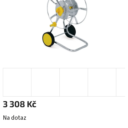
3 308 Kč
Měrná
Na dotaz
cena: