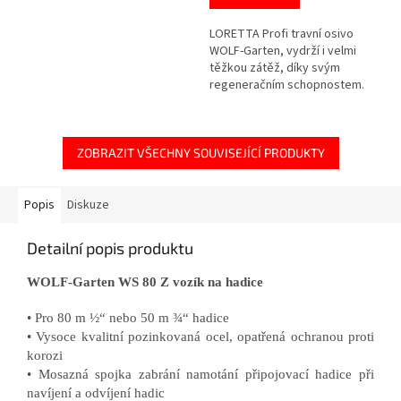
LORETTA Profi travní osivo
WOLF-Garten, vydrží i velmi
těžkou zátěž, díky svým
regeneračním schopnostem.
ZOBRAZIT VŠECHNY SOUVISEJÍCÍ PRODUKTY
Popis
Diskuze
Detailní popis produktu
WOLF-Garten WS 80 Z vozík na hadice
• Pro 80 m ½“ nebo 50 m ¾“ hadice
• Vysoce kvalitní pozinkovaná ocel, opatřená ochranou proti
korozi
• Mosazná spojka zabrání namotání připojovací hadice při
navíjení a odvíjení hadic