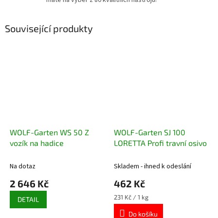
Související produkty
WOLF-Garten WS 50 Z
WOLF-Garten SJ 100
vozík na hadice
LORETTA Profi travní osivo
Na dotaz
Skladem - ihned k odeslání
2 646 Kč
462 Kč
Měrná
231 Kč / 1 kg
DETAIL
cena:
Do košíku