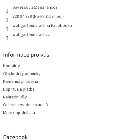
t
pavel.soula
@
seznam.cz
í
728 34 889 (Po-Pá 8-17 hod.)
wolfgartennaradi na Facebooku
wolfgartennaradi.cz
Informace pro vás
Kontakty
Obchodní podmínky
Kamenná prodejna
Doprava a platba
Náhradní díly
Ochrana osobních údajů
Moje objednávka
Facebook