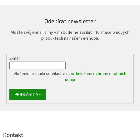
Odebírat newsletter
Vložte svůj e-mail a my vám budeme zasílat informace o nových
produktech na našem e-shopu.
E-mail
Vložením e-mailu souhlasíte s
podmínkami ochrany osobních
údajů
PŘIHLÁSIT SE
Z
á
p
a
Kontakt