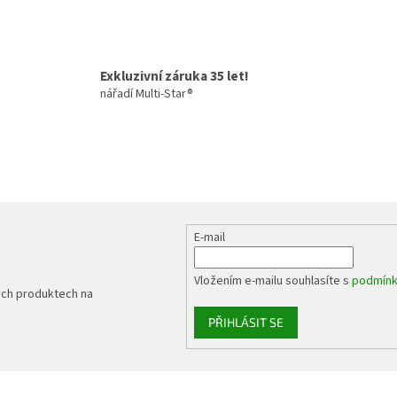
s
u
Exkluzivní záruka 35 let!
nářadí Multi-Star®
E-mail
Vložením e-mailu souhlasíte s
podmínk
ých produktech na
PŘIHLÁSIT SE