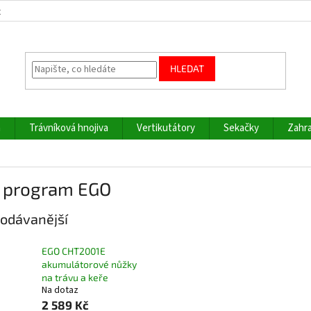
z
HLEDAT
a
Trávníková hnojiva
Vertikutátory
Sekačky
Zahra
 program EGO
odávanější
EGO CHT2001E
akumulátorové nůžky
na trávu a keře
Na dotaz
2 589 Kč