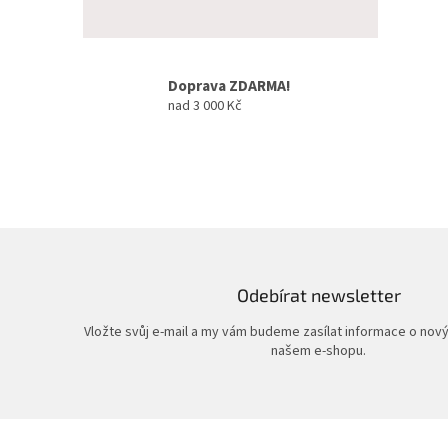
Doprava ZDARMA!
nad 3 000 Kč
Odebírat newsletter
Vložte svůj e-mail a my vám budeme zasílat informace o nov
našem e-shopu.
Z