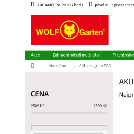
Přejít
728 34 889 (Po-Pá 8-17 hod.)
pavel.soula@seznam.c
na
obsah
Akce
Zahradní nářadí multi-star
Travní osiv
Domů
Aku nářadí
AKU program EGO
P
AKU
o
s
CENA
Nejpr
t
r
2589
Kč
2590
Kč
a
n
n
í