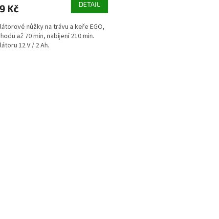
DETAIL
9 Kč
átorové nůžky na trávu a keře EGO,
hodu až 70 min, nabíjení 210 min.
átoru 12 V / 2 Ah.
O
v
l
á
d
a
c
í
p
r
v
k
y
v
ý
p
i