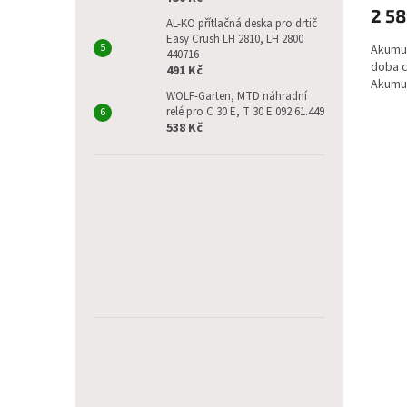
2 58
AL-KO přítlačná deska pro drtič
Easy Crush LH 2810, LH 2800
Akumul
440716
doba c
491 Kč
Akumul
WOLF-Garten, MTD náhradní
relé pro C 30 E, T 30 E 092.61.449
538 Kč