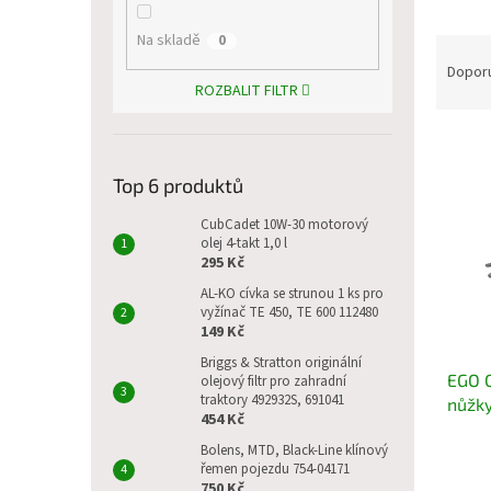
p
a
Na skladě
0
Ř
n
a
e
Dopor
ROZBALIT FILTR
z
l
e
V
n
ý
í
Top 6 produktů
p
p
i
r
CubCadet 10W-30 motorový
s
o
olej 4-takt 1,0 l
p
d
295 Kč
r
u
AL-KO cívka se strunou 1 ks pro
o
k
vyžínač TE 450, TE 600 112480
149 Kč
d
t
u
ů
Briggs & Stratton originální
EGO 
k
olejový filtr pro zahradní
traktory 492932S, 691041
nůžky
t
454 Kč
ů
Bolens, MTD, Black-Line klínový
řemen pojezdu 754-04171
750 Kč