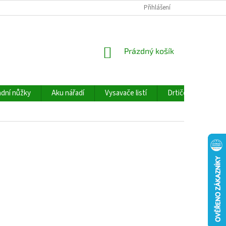
Přihlášení
NÁKUPNÍ
Prázdný košík
KOŠÍK
dní nůžky
Aku nářadí
Vysavače listí
Drtiče větví