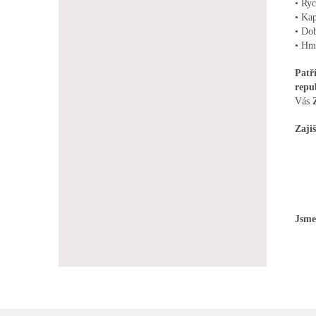
• Ryc
• Kap
• Dob
• Hmo
Patř
repu
Vás
Zaji
Jsme