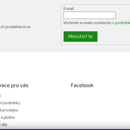
E-mail
Vložením e-mailu souhlasíte s
podmínk
ých produktech na
PŘIHLÁSIT SE
mace pro vás
Facebook
y
í podmínky
 prodejna
a platba
 díly