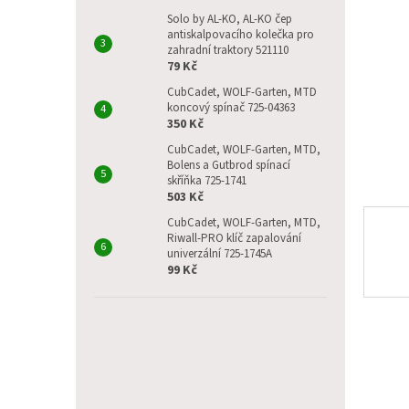
p
a
Solo by AL-KO, AL-KO čep
antiskalpovacího kolečka pro
n
zahradní traktory 521110
e
79 Kč
l
CubCadet, WOLF-Garten, MTD
koncový spínač 725-04363
350 Kč
CubCadet, WOLF-Garten, MTD,
Bolens a Gutbrod spínací
skříňka 725-1741
503 Kč
CubCadet, WOLF-Garten, MTD,
Riwall-PRO klíč zapalování
univerzální 725-1745A
99 Kč