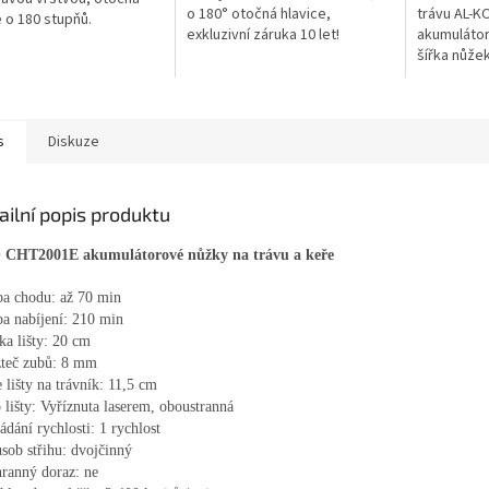
o 180° otočná hlavice,
trávu AL-KO
e o 180 stupňů.
exkluzivní záruka 10 let!
akumulátor
šířka nůže
s
Diskuze
ailní popis produktu
CHT2001E akumulátorové nůžky na trávu a keře
ba chodu: až 70 min
a nabíjení: 210 min
ka lišty: 20 cm
zteč zubů: 8 mm
e lišty na trávník: 11,5 cm
 lišty: Vyříznuta laserem, oboustranná
ádání rychlosti: 1 rychlost
sob střihu: dvojčinný
ranný doraz: ne