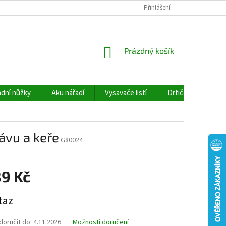
Přihlášení
NÁKUPNÍ
Prázdný košík
KOŠÍK
dní nůžky
Aku nářadí
Vysavače listí
Drtiče větví
ávu a keře
G80024
89 Kč
taz
oručit do:
4.11.2026
Možnosti doručení