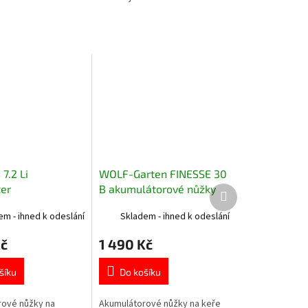
7.2 Li
WOLF-Garten FINESSE 30
ter
B akumulátorové nůžky
Další
produkt
orové nůžky na
na keře
em - ihned k odeslání
Skladem - ihned k odeslání
Kč
1 490 Kč
šíku
Do košíku
ové nůžky na
Akumulátorové nůžky na keře