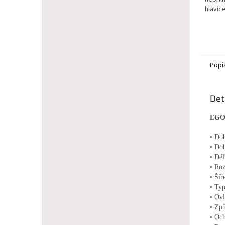
hlavic
Popi
Det
EGO 
• Do
• Dob
• Dél
• Ro
• Šíř
• Typ
• Ovl
• Způ
• Och