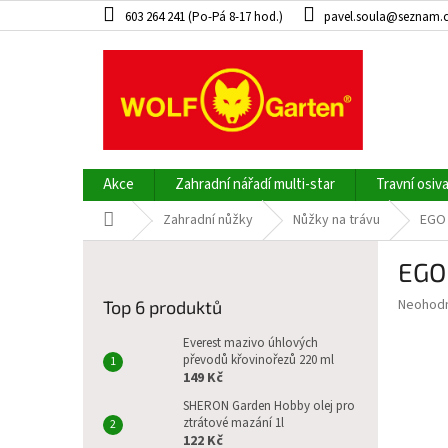
Přejít
603 264 241 (Po-Pá 8-17 hod.)
pavel.soula@seznam.
na
obsah
Akce
Zahradní nářadí multi-star
Travní osiv
Domů
Zahradní nůžky
Nůžky na trávu
EGO 
P
EGO
o
s
Průměr
Neohod
Top 6 produktů
t
hodnoce
r
produkt
Everest mazivo úhlových
a
převodů křovinořezů 220 ml
je
149 Kč
0,0
n
z
n
SHERON Garden Hobby olej pro
5
ztrátové mazání 1l
í
hvězdič
122 Kč