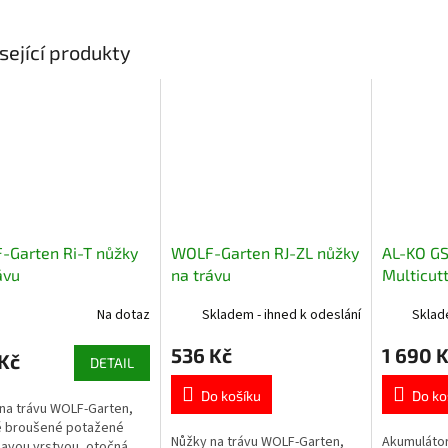
sející produkty
-Garten Ri-T nůžky
WOLF-Garten RJ-ZL nůžky
AL-KO GS 
ávu
na trávu
Multicut
akumulát
Na dotaz
Skladem - ihned k odeslání
Sklad
trávu
536 Kč
1 690 
Kč
DETAIL
Do košíku
Do ko
na trávu WOLF-Garten,
ě broušené potažené
Nůžky na trávu WOLF-Garten,
Akumulátor
navou vrstvou, otočná