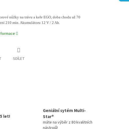
rové nůžky na trávu a keře EGO, doba chodu až 70
ení 210 min. Akumulátoru 12 V / 2 Ah.
informace
T
SDÍLET
Geniální sytém Multi-
5 let!
Star®
máte na výběr z 80 kvalitních
nástrojů!