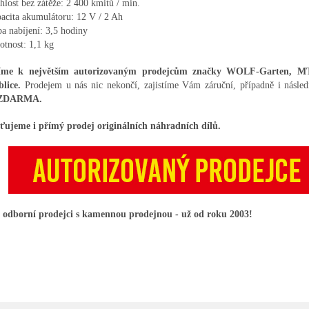
hlost bez zátěže: 2 400 kmitů / min.
acita akumulátoru: 12 V / 2 Ah
a nabíjení: 3,5 hodiny
tnost: 1,1 kg
íme k největším autorizovaným prodejcům značky WOLF-Garten, 
blice.
Prodejem u nás nic nekončí, zajistíme Vám záruční, případně i násle
ZDARMA.
šťujeme i přímý prodej originálních náhradních dílů.
 odborní prodejci s kamennou prodejnou - už od roku 2003!