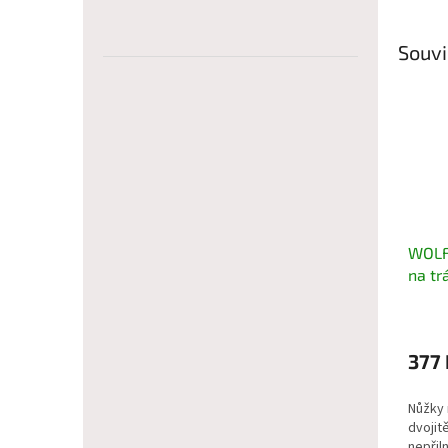
Souvi
WOLF
na tr
377 
Nůžky 
dvojit
nepřil