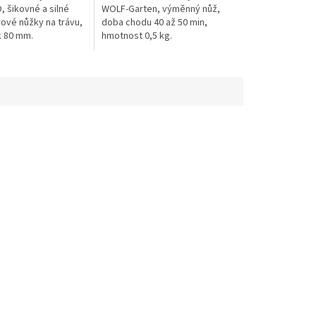
, šikovné a silné
WOLF-Garten, výměnný nůž,
ové nůžky na trávu,
doba chodu 40 až 50 min,
k 80 mm.
hmotnost 0,5 kg.