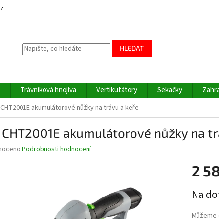
cz
HLEDAT
a
Trávníková hnojiva
Vertikutátory
Sekačky
Zahra
CHT2001E akumulátorové nůžky na trávu a keře
 CHT2001E akumulátorové nůžky na tr
né
noceno
Podrobnosti hodnocení
ní
2 5
u
Měrná
Na do
cena:
ek.
Můžeme d