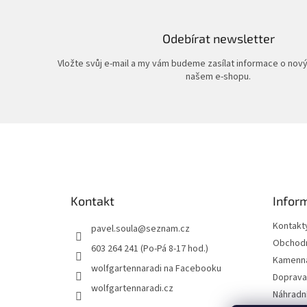
Odebírat newsletter
Vložte svůj e-mail a my vám budeme zasílat informace o nov
našem e-shopu.
Z
á
p
a
t
Kontakt
Infor
í
Kontakt
pavel.soula
@
seznam.cz
Obchodn
603 264 241 (Po-Pá 8-17 hod.)
Kamenná
wolfgartennaradi na Facebooku
Doprava 
wolfgartennaradi.cz
Náhradní