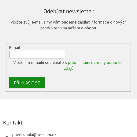
Odebírat newsletter
Vložte svůj e-mail a my vám budeme zasílat informace o nových
produktech na našem e-shopu.
E-mail
Vložením e-mailu souhlasíte s
podmínkami ochrany osobních
údajů
PŘIHLÁSIT SE
Z
á
p
a
Kontakt
t
pavel.soula
@
seznam.cz
í