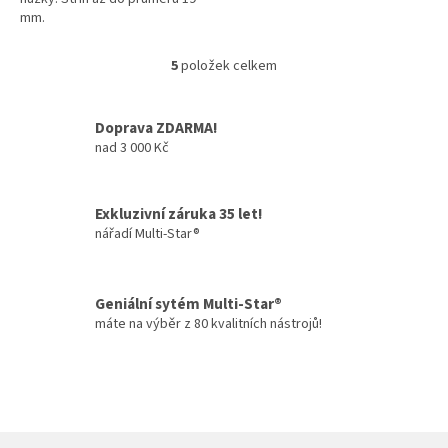
mm.
5
položek celkem
O
v
l
Doprava ZDARMA!
á
nad 3 000 Kč
d
a
c
í
Exkluzivní záruka 35 let!
p
nářadí Multi-Star®
r
v
k
y
Geniální sytém Multi-Star®
v
máte na výběr z 80 kvalitních nástrojů!
ý
p
i
s
u