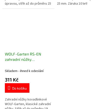
úpravou, střih až do průměru 25
25 mm. Záruka 10 let!
mm.
WOLF-Garten RS-EN
zahradní nůžky
kovadlinkové
Skladem - ihned k odeslání
311 Kč
Do košíku
Zahradní nůžky kovadlinkové
WOLF-Garten, klasické zahradní
nůžky. Střih až do průměru 19