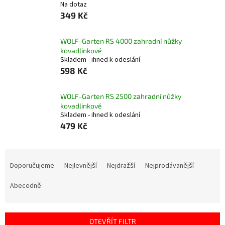
Na dotaz
349 Kč
WOLF-Garten RS 4000 zahradní nůžky
kovadlinkové
Skladem - ihned k odeslání
598 Kč
WOLF-Garten RS 2500 zahradní nůžky
kovadlinkové
Skladem - ihned k odeslání
479 Kč
Ř
a
Doporučujeme
Nejlevnější
Nejdražší
Nejprodávanější
z
e
Abecedně
n
í
p
OTEVŘÍT FILTR