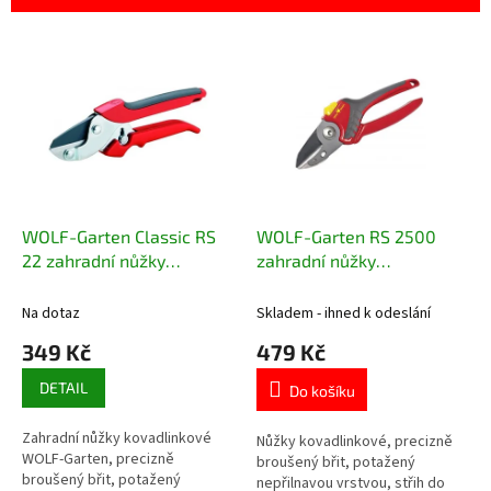
r
o
V
d
ý
u
p
k
i
t
s
ů
p
r
o
d
WOLF-Garten Classic RS
WOLF-Garten RS 2500
u
22 zahradní nůžky
zahradní nůžky
k
kovadlinkové
kovadlinkové
t
Na dotaz
Skladem - ihned k odeslání
ů
349 Kč
479 Kč
DETAIL
Do košíku
Zahradní nůžky kovadlinkové
Nůžky kovadlinkové, precizně
WOLF-Garten, precizně
broušený břit, potažený
broušený břit, potažený
nepřilnavou vrstvou, střih do