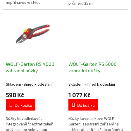
nepřilnavou vrstvou.
průměru 25 mm.
WOLF-Garten RS 4000
WOLF-Garten RS 5000
zahradní nůžky
zahradní nůžky
kovadlinkové
kovadlinkové
Skladem - ihned k odeslání
Skladem - ihned k odeslání
598 Kč
1 077 Kč
Do košíku
Do košíku
Nůžky kovadlinkové,
Nůžky kovadlinkové WOLF-
integrovaně "neztratitelná"
Garten, separátní zařízení na
pružina s pozinkovanou
střih drátu, střih až do průměru