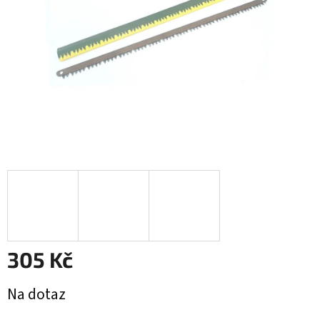
305 Kč
Měrná
Na dotaz
cena: