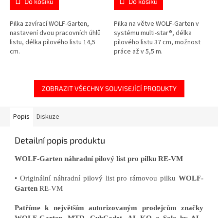
Do košíku
Do košíku
Pilka zavírací WOLF-Garten,
Pilka na větve WOLF-Garten v
nastavení dvou pracovních úhlů
systému multi-star®, délka
listu, délka pilového listu 14,5
pilového listu 37 cm, možnost
cm.
práce až v 5,5 m.
ZOBRAZIT VŠECHNY SOUVISEJÍCÍ PRODUKTY
Popis
Diskuze
Detailní popis produktu
WOLF-Garten náhradní pilový list pro pilku RE-VM
• Originální náhradní pilový list pro rámovou pilku
WOLF-
Garten
RE-VM
Patříme k největším autorizovaným prodejcům značky
WOLF-Garten, MTD, CubCadet, AL-KO a Solo by AL-