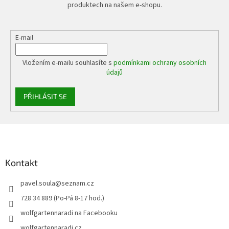
produktech na našem e-shopu.
E-mail
Vložením e-mailu souhlasíte s
podmínkami ochrany osobních
údajů
PŘIHLÁSIT SE
Z
á
p
a
Kontakt
t
pavel.soula
@
seznam.cz
í
728 34 889 (Po-Pá 8-17 hod.)
wolfgartennaradi na Facebooku
wolfgartennaradi.cz