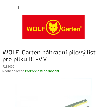
Přejít
NÁKUP
na
obsah
KOŠÍK
WOLF-Garten náhradní pilový list
pro pilku RE-VM
7233060
Průměrné
Neohodnoceno
Podrobnosti hodnocení
hodnocení
produktu
je
0,0
z
5
hvězdiček.