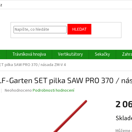
cz
HLEDAT
a
Trávníková hnojiva
Vertikutátory
Sekačky
Zahra
T pilka SAW PRO 370 / násada ZM-V 4
F-Garten SET pilka SAW PRO 370 / ná
Průměrné
Neohodnoceno
Podrobnosti hodnocení
hodnocení
produktu
2 0
je
0,0
Měrná
Sklad
z
cena:
5
hvězdiček.
Můžeme d