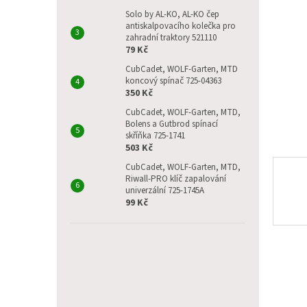
p
a
Solo by AL-KO, AL-KO čep
antiskalpovacího kolečka pro
n
zahradní traktory 521110
e
79 Kč
l
CubCadet, WOLF-Garten, MTD
koncový spínač 725-04363
350 Kč
CubCadet, WOLF-Garten, MTD,
Bolens a Gutbrod spínací
skříňka 725-1741
503 Kč
CubCadet, WOLF-Garten, MTD,
Riwall-PRO klíč zapalování
univerzální 725-1745A
99 Kč