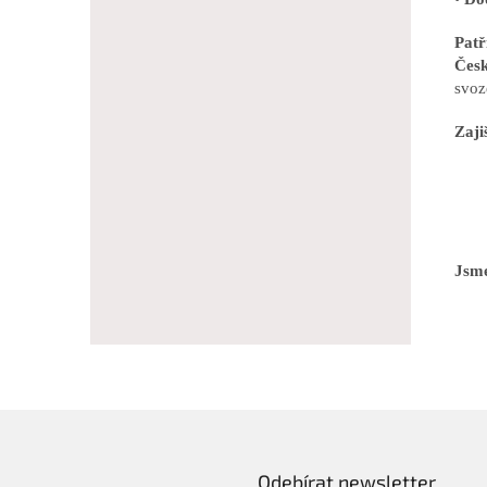
Pat
Česk
svoz
Zaji
Jsme
Odebírat newsletter