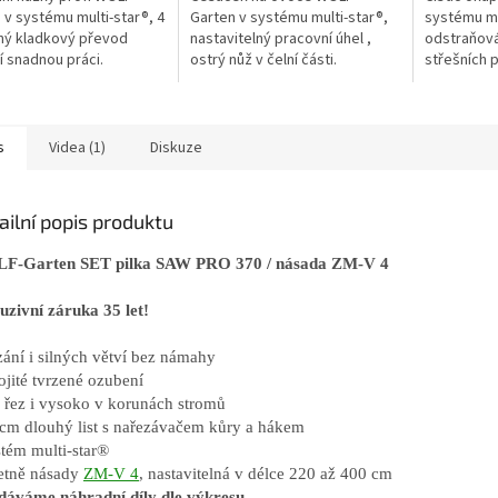
 v systému multi-star®, 4
Garten v systému multi-star®,
systému mul
ný kladkový převod
nastavitelný pracovní úhel ,
odstraňov
 snadnou práci.
ostrý nůž v čelní části.
střešních p
s
Videa (1)
Diskuze
ailní popis produktu
F-Garten SET pilka SAW PRO 370 / násada ZM-V 4
uzivní záruka 35 let!
zání i silných větví bez námahy
ojité tvrzené ozubení
o řez i vysoko v korunách stromů
 cm dlouhý list s nařezávačem kůry a hákem
stém
multi-star®
etně násady
ZM-V 4
, nastavitelná v délce 220 až 400 cm
dáváme náhradní díly dle výkresu