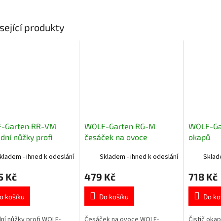
sející produkty
-Garten RR-VM
WOLF-Garten RG-M
WOLF-Gar
dní nůžky profi
česáček na ovoce
okapů
kladem - ihned k odeslání
Skladem - ihned k odeslání
Sklad
5 Kč
479 Kč
718 Kč
o košíku
Do košíku
Do ko
ní nůžky profi WOLF-
Česáček na ovoce WOLF-
Čistič oka