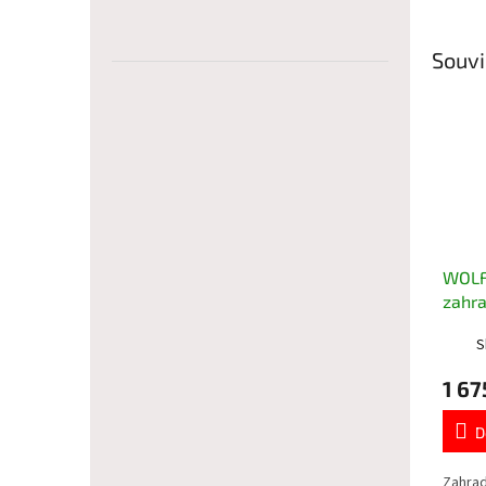
Souvi
WOLF
zahra
S
1 67
D
Zahrad