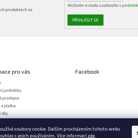
Vložením e-mailu souhlasíte s
podmínk
ých produktech na
PŘIHLÁSIT SE
mace pro vás
Facebook
y
í podmínky
 prodejna
a platba
 díly
 osobních údajů
oužívá soubory cookie. Dalším procházením tohoto webu
jednávka
ouhlas s jejich používáním.. Více informací
zde
.