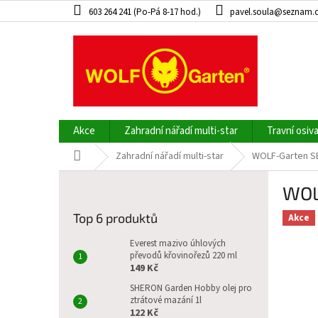
Přejít
603 264 241 (Po-Pá 8-17 hod.)
pavel.soula@seznam.
na
obsah
Akce
Zahradní nářadí multi-star
Travní osiv
Domů
Zahradní nářadí multi-star
WOLF-Garten SE
P
WOL
o
s
Top 6 produktů
Akce
t
r
Everest mazivo úhlových
a
převodů křovinořezů 220 ml
149 Kč
n
n
SHERON Garden Hobby olej pro
ztrátové mazání 1l
í
122 Kč