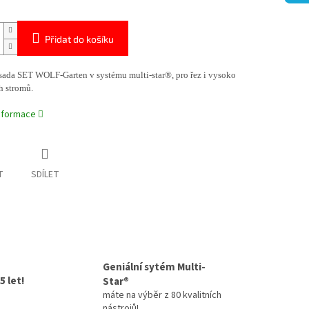
Přidat do košíku
ásada SET WOLF-Garten v systému multi-star®, pro řez i vysoko
h stromů.
informace
T
SDÍLET
Geniální sytém Multi-
5 let!
Star®
máte na výběr z 80 kvalitních
nástrojů!