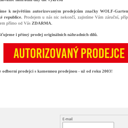
říme k největším autorizovaným prodejcům značky WOLF-Gart
é republice.
Prodejem u nás nic nekončí, zajistíme Vám záruční, příp
em přímo od Vás
ZDARMA.
šťujeme i přímý prodej originálních náhradních dílů.
 odborní prodejci s kamennou prodejnou - už od roku 2003!
E-mail