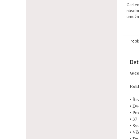
Garten
násob
umožní
Popi
Det
WOL
Exkl
• Ře
• Dv
• Pr
• 37
• Sy
• Vč
•
Do