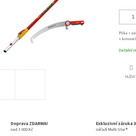
Pilka + n
v korunác
Detailní 
HLÍDA
Doprava ZDARMA!
Exkluzivní záruka 3
nad 3 000 Kč
nářadí Multi-Star®