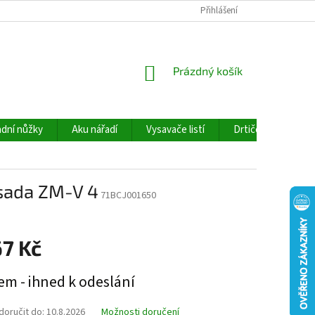
Přihlášení
NÁKUPNÍ
Prázdný košík
KOŠÍK
dní nůžky
Aku nářadí
Vysavače listí
Drtiče větví
sada ZM-V 4
71BCJ001650
67 Kč
em - ihned k odeslání
oručit do:
10.8.2026
Možnosti doručení