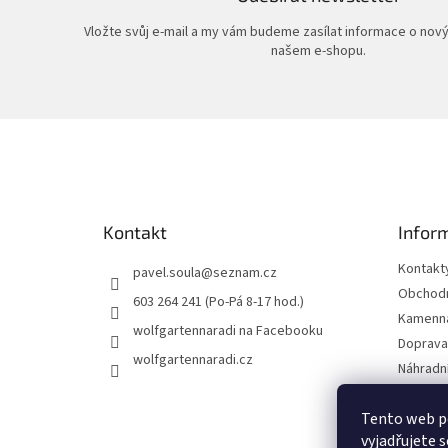
Vložte svůj e-mail a my vám budeme zasílat informace o nov
našem e-shopu.
Z
á
p
a
t
Kontakt
Infor
í
Kontakt
pavel.soula
@
seznam.cz
Obchodn
603 264 241 (Po-Pá 8-17 hod.)
Kamenná
wolfgartennaradi na Facebooku
Doprava 
wolfgartennaradi.cz
Náhradní
Ochrana
Tento web p
Moje ob
vyjadřujete s