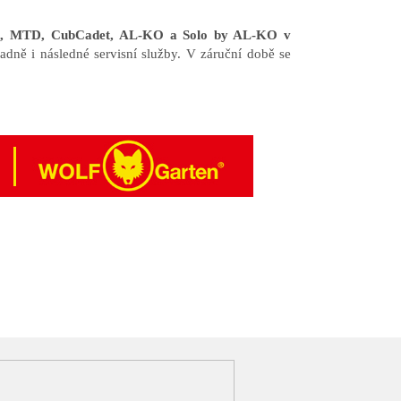
en, MTD, CubCadet, AL-KO a Solo by AL-KO v
adně i následné servisní služby. V záruční době se