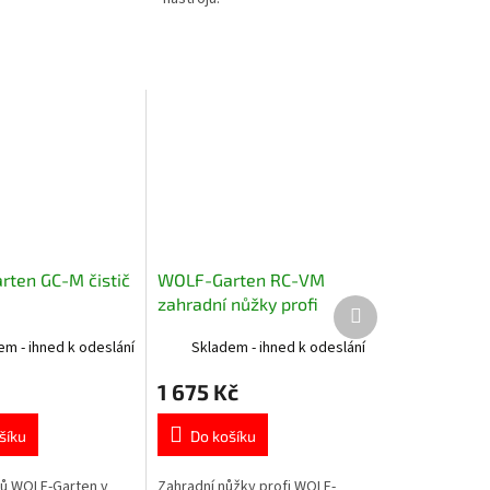
ten GC-M čistič
WOLF-Garten RC-VM
zahradní nůžky profi
Další
produkt
em - ihned k odeslání
Skladem - ihned k odeslání
1 675 Kč
šíku
Do košíku
pů WOLF-Garten v
Zahradní nůžky profi WOLF-