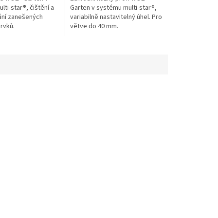
ti-star®, čištění a
Garten v systému multi-star®,
ání zanešených
variabilně nastavitelný úhel. Pro
rvků.
větve do 40 mm.