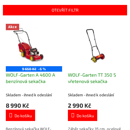
í
p
OTEVŘÍT FILTR
r
o
V
Akce
d
ý
u
p
k
i
t
s
ů
p
r
o
9 650 Kč
–6 %
d
WOLF-Garten A 4600 A
WOLF-Garten TT 350 S
u
benzínová sekačka
vřetenová sekačka
k
t
Skladem - ihned k odeslání
Skladem - ihned k odeslání
ů
8 990 Kč
2 990 Kč
Do košíku
Do košíku
Benzínová sekačka WOLF-
Záběr sekačky 35 cm, ocelové