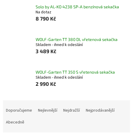
Solo by AL-KO 4238 SP-A benzínová sekačka
Na dotaz
8 790 Kč
WOLF-Garten TT 380 DL vřetenová sekačka
Skladem - ihned k odeslání
3 489 Kč
WOLF-Garten TT 350 S vřetenová sekačka
Skladem - ihned k odeslání
2 990 Kč
Ř
a
Doporučujeme
Nejlevnější
Nejdražší
Nejprodávanější
z
e
Abecedně
n