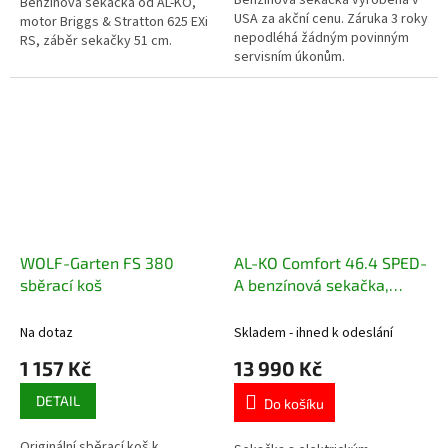
Benzínová sekačka od AL-KO,
USA za akční cenu. Záruka 3 roky
motor Briggs & Stratton 625 EXi
nepodléhá žádným povinným
RS, záběr sekačky 51 cm.
servisním úkonům.
WOLF-Garten FS 380
AL-KO Comfort 46.4 SPED-
sběrací koš
A benzínová sekačka,
ruční + elektrické
startování
Na dotaz
Skladem - ihned k odeslání
1 157 Kč
13 990 Kč
DETAIL
Do košíku
Originální sběrací koš k