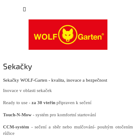
Přejít
NÁKUP
na
obsah
KOŠÍK
Sekačky
Sekačky WOLF-Garten - kvalita, inovace a bezpečnost
Inovace v oblasti sekaček
Ready to use -
za 30 vteřin
připraven k sečení
Touch-N-Mow
- systém pro komfortní startování
CCM-systém
- sečení a sběr nebo mulčování- pouhým otočením
růžice