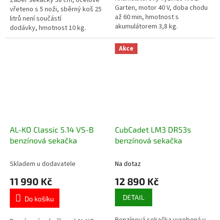
Garten, motor 40 V, doba chodu
vřeteno s 5 noži, sběrný koš 25
až 60 min, hmotnost s
litrů není součástí
akumulátorem 3,8 kg.
dodávky, hmotnost 10 kg.
Akce
AL-KO Classic 5.14 VS-B
CubCadet LM3 DR53s
benzínová sekačka
benzínová sekačka
Skladem u dodavatele
Na dotaz
11 990 Kč
12 890 Kč
DETAIL
Do košíku
Benzínová sekačka vyrobená v