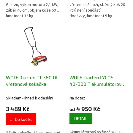
Garten, výkon motoru 2,1 kW,
vřeteno s 5 noži, sběrný koš 20
záběr 46 cm, objem koše 60 l,
litrů není součástí
hmotnost 32 kg.
dodávky, hmotnost 5 kg.
WOLF-Garten TT 380 DL
WOLF-Garten LYCOS
vřetenová sekačka
40/300 T akumulátorový
vyžínač
Skladem - ihned k odeslání
Na dotaz
3 489 Kč
4 950 Kč
od
DETAIL
Do košíku
Akumulátorový vyžínač WOLF-
Záběr sekačky 38 cm, ocelové