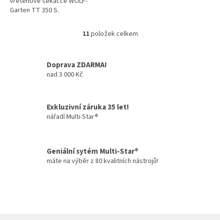
vřetenové sekačce WOLF-
Garten TT 350 S.
11
položek celkem
O
v
l
Doprava ZDARMA!
á
nad 3 000 Kč
d
a
c
í
Exkluzivní záruka 35 let!
p
nářadí Multi-Star®
r
v
k
y
Geniální sytém Multi-Star®
v
máte na výběr z 80 kvalitních nástrojů!
ý
p
i
s
u