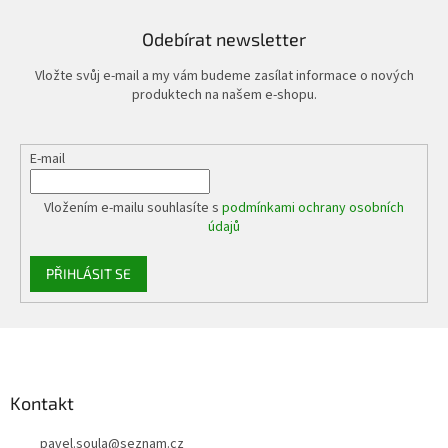
Odebírat newsletter
Vložte svůj e-mail a my vám budeme zasílat informace o nových
produktech na našem e-shopu.
E-mail
Vložením e-mailu souhlasíte s
podmínkami ochrany osobních
údajů
PŘIHLÁSIT SE
Z
á
p
a
Kontakt
t
pavel.soula
@
seznam.cz
í