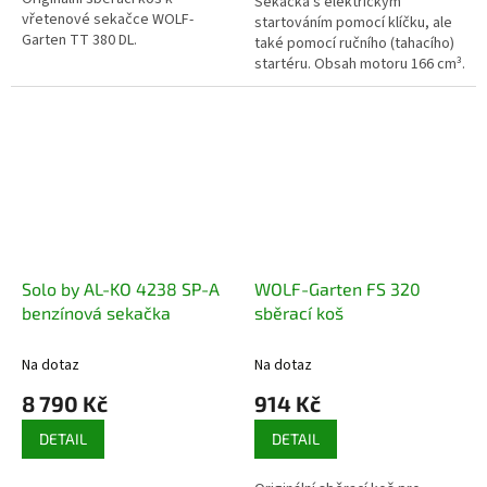
Sekačka s elektrickým
vřetenové sekačce WOLF-
startováním pomocí klíčku, ale
Garten TT 380 DL.
také pomocí ručního (tahacího)
startéru. Obsah motoru 166 cm³.
Solo by AL-KO 4238 SP-A
WOLF-Garten FS 320
benzínová sekačka
sběrací koš
Na dotaz
Na dotaz
8 790 Kč
914 Kč
DETAIL
DETAIL