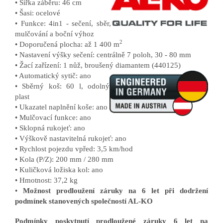
• Šířka záběru: 46 cm
• Šasi: ocelové
• Funkce: 4in1 - sečení, sběr,
mulčování a boční výhoz
2
• Doporučená plocha: až 1 400 m
• Nastavení výšky sečení: centrálně 7 poloh, 30 - 80 mm
• Žací zařízení: 1 nůž, broušený diamantem (440125)
• Automatický sytič: ano
• Sběrný koš: 60 l, odolný
plast
• Ukazatel naplnění koše: ano
• Mulčovací funkce: ano
• Sklopná rukojeť: ano
• Výškově nastavitelná rukojeť: ano
• Rychlost pojezdu vpřed: 3,5 km/hod
• Kola (P/Z): 200 mm / 280 mm
• Kuličková ložiska kol: ano
• Hmotnost: 37,2 kg
•
Možnost prodloužení záruky na 6 let při dodržení
podmínek stanovených společností AL-KO
Podmínky poskytnutí prodloužené záruky 6 let na