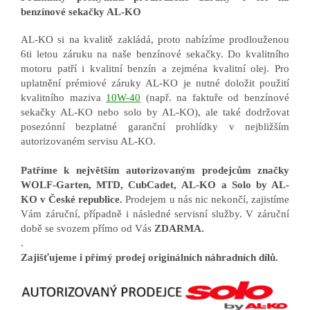
benzínové sekačky AL-KO
AL-KO si na kvalitě zakládá, proto nabízíme prodlouženou
6ti letou záruku na naše benzínové sekačky. Do kvalitního
motoru patří i kvalitní benzín a zejména kvalitní olej. Pro
uplatnění prémiové záruky AL-KO je nutné doložit použití
kvalitního maziva
10W-40
(např. na faktuře od benzínové
sekačky AL-KO nebo solo by AL-KO), ale také dodržovat
posezónní bezplatné garanční prohlídky v nejbližším
autorizovaném servisu AL-KO.
Patříme k největším autorizovaným prodejcům značky
WOLF-Garten, MTD, CubCadet, AL-KO a Solo by AL-
KO v České republice.
Prodejem u nás nic nekončí, zajistíme
Vám záruční, případně i následné servisní služby. V záruční
době se svozem přímo od Vás
ZDARMA.
.
Zajišťujeme i přímý prodej originálních náhradních dílů.