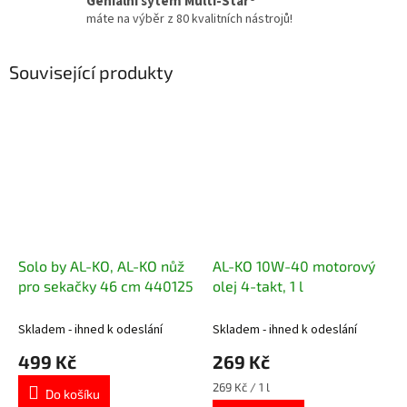
Geniální sytém Multi-Star®
máte na výběr z 80 kvalitních nástrojů!
Související produkty
Solo by AL-KO, AL-KO nůž
AL-KO 10W-40 motorový
pro sekačky 46 cm 440125
olej 4-takt, 1 l
Skladem - ihned k odeslání
Skladem - ihned k odeslání
499 Kč
269 Kč
Měrná
269 Kč / 1 l
Do košíku
cena: