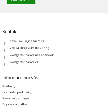
Z
á
p
a
Kontakt
t
pavel.soula
@
seznam.cz
í
728 34 889 (Po-Pá 8-17 hod.)
wolfgartennaradi na Facebooku
wolfgartennaradi.cz
Informace pro vás
Kontakty
Obchodní podmínky
Kamenná prodejna
Doprava a platba