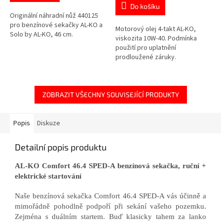
Do košíku
Originální náhradní nůž 440125
pro benzínové sekačky AL-KO a
Motorový olej 4-takt AL-KO,
Solo by AL-KO, 46 cm.
viskozita 10W-40. Podmínka
použití pro uplatnění
prodloužené záruky.
ZOBRAZIT VŠECHNY SOUVISEJÍCÍ PRODUKTY
Popis
Diskuze
Detailní popis produktu
AL-KO Comfort 46.4 SPED-A benzínová sekačka, ruční +
elektrické startování
Naše benzínová sekačka Comfort 46.4 SPED-A vás účinně a
mimořádně pohodlně podpoří při sekání vašeho pozemku.
Zejména s duálním startem. Buď klasicky tahem za lanko