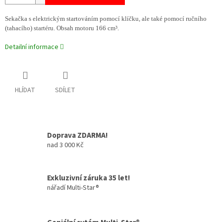
Sekačka s elektrickým startováním pomocí klíčku, ale také pomocí ručního
(tahacího) startéru. Obsah motoru 166 cm³.
Detailní informace
HLÍDAT
SDÍLET
Doprava ZDARMA!
nad 3 000 Kč
Exkluzivní záruka 35 let!
nářadí Multi-Star®