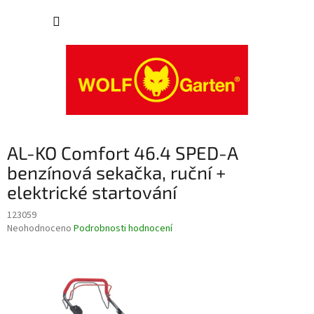
Přejít
NÁKUP
na
obsah
KOŠÍK
AL-KO Comfort 46.4 SPED-A
benzínová sekačka, ruční +
elektrické startování
123059
Průměrné
Neohodnoceno
Podrobnosti hodnocení
hodnocení
produktu
je
0,0
z
5