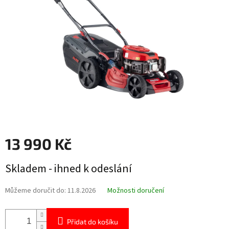
hvězdiček.
13 990 Kč
Měrná
Skladem - ihned k odeslání
cena:
Můžeme doručit do:
11.8.2026
Možnosti doručení
Přidat do košíku