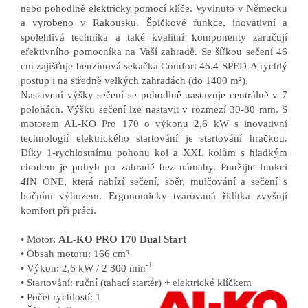
nebo pohodlně elektricky pomocí klíče. Vyvinuto v Německu
a vyrobeno v Rakousku. Špičkové funkce, inovativní a
spolehlivá technika a také kvalitní komponenty zaručují
efektivního pomocníka na Vaší zahradě. Se šířkou sečení 46
cm zajišťuje benzinová sekačka Comfort 46.4 SPED-A rychlý
postup i na středně velkých zahradách (do 1400 m²).
Nastavení výšky sečení se pohodlně nastavuje centrálně v 7
polohách. Výšku sečení lze nastavit v rozmezí 30-80 mm. S
motorem AL-KO Pro 170 o výkonu 2,6 kW s inovativní
technologií elektrického startování je startování hračkou.
Díky 1-rychlostnímu pohonu kol a XXL kolům s hladkým
chodem je pohyb po zahradě bez námahy. Použijte funkci
4IN ONE, která nabízí sečení, sběr, mulčování a sečení s
bočním výhozem. Ergonomicky tvarovaná řídítka zvyšují
komfort při práci.
• Motor:
AL-KO PRO 170 Dual Start
• Obsah motoru: 166 cm³
-1
• Výkon: 2,6 kW / 2 800 min
• Startování: ruční (tahací startér) + elektrické klíčkem
• Počet rychlostí: 1