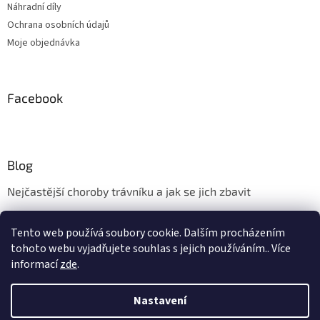
Náhradní díly
Ochrana osobních údajů
Moje objednávka
Facebook
Blog
Nejčastější choroby trávníku a jak se jich zbavit
Aerifikace trávníku
Tento web používá soubory cookie. Dalším procházením
Údržba trávníku v měsíci květnu
tohoto webu vyjadřujete souhlas s jejich používáním.. Více
informací
zde
.
Nastavení
Vytvořil Shoptet
Vážení zákazníci, kamenná prodejna ve Zlíně - Kudlově bude ve dnech