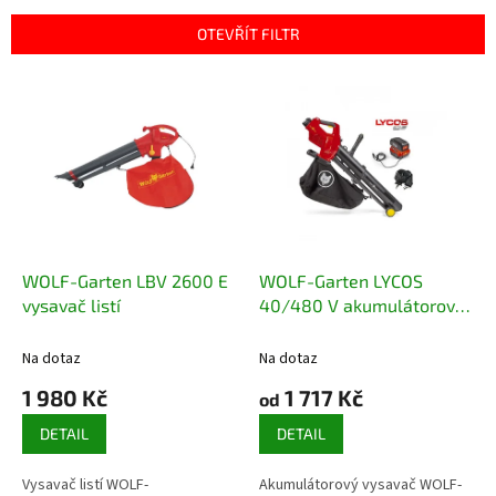
í
p
OTEVŘÍT FILTR
r
o
V
d
ý
u
p
k
i
t
s
ů
p
r
o
d
WOLF-Garten LBV 2600 E
WOLF-Garten LYCOS
u
vysavač listí
40/480 V akumulátorový
k
vysavač
t
Na dotaz
Na dotaz
ů
1 980 Kč
1 717 Kč
od
DETAIL
DETAIL
Vysavač listí WOLF-
Akumulátorový vysavač WOLF-