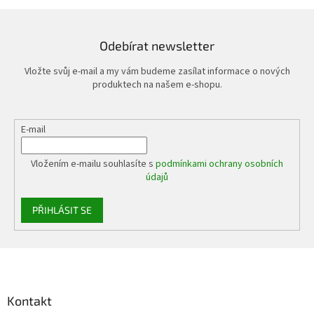
Odebírat newsletter
Vložte svůj e-mail a my vám budeme zasílat informace o nových
produktech na našem e-shopu.
E-mail
Vložením e-mailu souhlasíte s
podmínkami ochrany osobních
údajů
PŘIHLÁSIT SE
Z
á
p
a
Kontakt