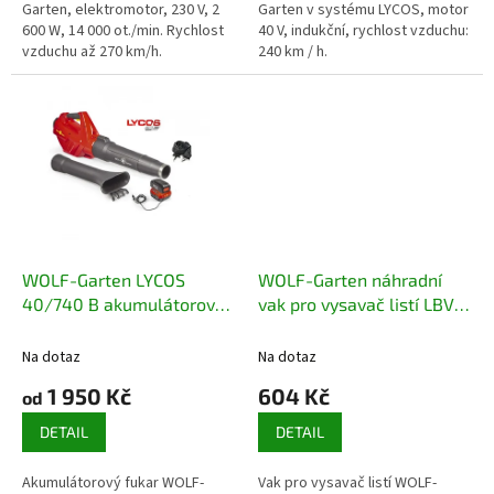
Garten, elektromotor, 230 V, 2
Garten v systému LYCOS, motor
600 W, 14 000 ot./min. Rychlost
40 V, indukční, rychlost vzduchu:
vzduchu až 270 km/h.
240 km / h.
WOLF-Garten LYCOS
WOLF-Garten náhradní
40/740 B akumulátorový
vak pro vysavač listí LBV
fukar
2600 E
Na dotaz
Na dotaz
1 950 Kč
604 Kč
od
DETAIL
DETAIL
Akumulátorový fukar WOLF-
Vak pro vysavač listí WOLF-