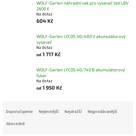
WOLF-Garten náhradní vak pro vysavač listí LBV
2600 E
Na dotaz
604 Kč
WOLF-Garten LYCOS 40/480 V akumulátorový
vysavač
Na dotaz
1 717 Kč
od
WOLF-Garten LYCOS 40/740 B akumulátorový
fukar
Na dotaz
1 950 Kč
od
Ř
a
Doporučujeme
Nejlevnější
Nejdražší
Nejprodávanější
z
e
Abecedně
n