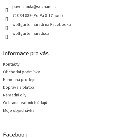
t
pavel.soula
@
seznam.cz
í
728 34 889 (Po-Pá 8-17 hod.)
wolfgartennaradi na Facebooku
wolfgartennaradi.cz
Informace pro vás
Kontakty
Obchodní podmínky
Kamenná prodejna
Doprava a platba
Náhradní díly
Ochrana osobních údajů
Moje objednávka
Facebook