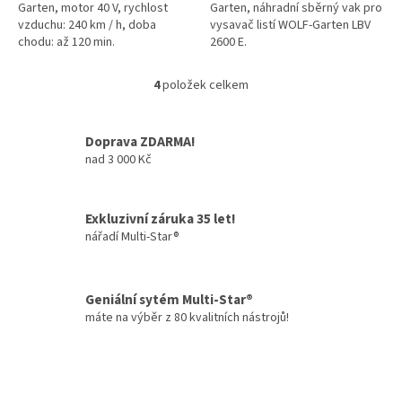
Garten, motor 40 V, rychlost
Garten, náhradní sběrný vak pro
vzduchu: 240 km / h, doba
vysavač listí WOLF-Garten LBV
chodu: až 120 min.
2600 E.
4
položek celkem
O
v
l
Doprava ZDARMA!
á
nad 3 000 Kč
d
a
c
í
Exkluzivní záruka 35 let!
p
nářadí Multi-Star®
r
v
k
y
Geniální sytém Multi-Star®
v
máte na výběr z 80 kvalitních nástrojů!
ý
p
i
s
u