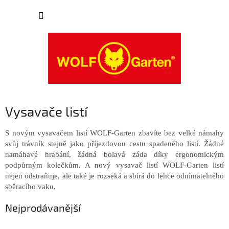
Přejít
NÁKUP
na
obsah
KOŠÍK
Vysavače listí
S novým vysavačem listí WOLF-Garten zbavíte bez velké námahy
svůj trávník stejně jako příjezdovou cestu spadeného listí. Žádné
namáhavé hrabání, žádná bolavá záda díky ergonomickým
podpůrným kolečkům. A nový vysavač listí WOLF-Garten listí
nejen odstraňuje, ale také je rozseká a sbírá do lehce odnímatelného
sběracího vaku.
Nejprodávanější