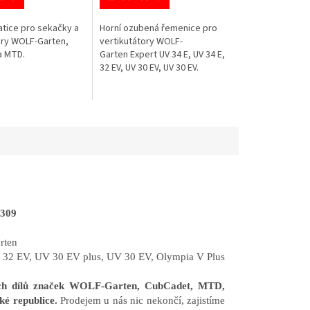
atice pro sekačky a
Horní ozubená řemenice pro
ory WOLF-Garten,
vertikutátory WOLF-
a MTD.
Garten Expert UV 34 E, UV 34 E,
32 EV, UV 30 EV, UV 30 EV.
2309
rten
 32 EV, UV 30 EV plus, UV 30 EV, Olympia V Plus
ních dílů značek WOLF-Garten, CubCadet, MTD,
ké republice.
Prodejem u nás nic nekončí, zajistíme