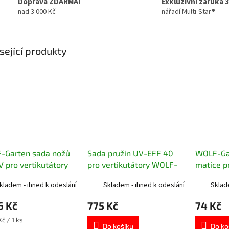
Doprava ZDARMA!
Exkluzivní záruka 3
nad 3 000 Kč
nářadí Multi-Star®
sející produkty
-Garten sada nožů
Sada pružin UV-EFF 40
WOLF-Gar
 pro vertikutátory
pro vertikutátory WOLF-
matice p
 EV, 32 EV, 32 B, 34
Garten a CubCadet
vertikutá
kladem - ihned k odeslání
Skladem - ihned k odeslání
Sklad
6 Kč
775 Kč
74 Kč
č / 1 ks
Do košíku
Do ko