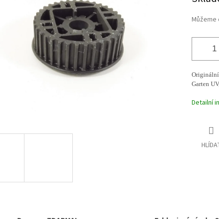
cena:
ek.
Můžeme d
Origináln
Garten UV
Detailní 
HLÍDA