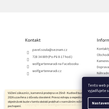
Z
á
p
a
t
Kontakt
Infor
í
Kontakt
pavel.soula
@
seznam.cz
Obchodn
728 34 889 (Po-Pá 8-17 hod.)
Kamenná
wolfgartennaradi na Facebooku
Doprava 
wolfgartennaradi.cz
Náhradní
Ochrana
Tento web p
Moje ob
vyjadřujete s
Vážení zákazníci, kamenná prodejna ve Zlíně - Kudlově bude ve dnech 10.8. - 17.8
2026 uzavřena z důvodu dovolené. Provoz eshopu a expedice uskutečněných
objednávek bude v tomto období probíhat v normálním režimu. Děkujeme za
Nastaven
Copyright 2026
wolfgartennaradi.cz
. Všechna práva vy
pochopení.