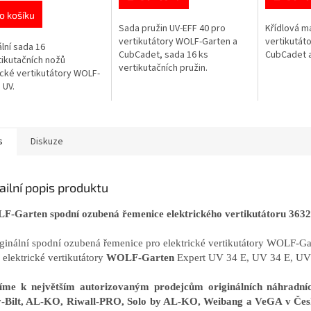
o košíku
Sada pružin UV-EFF 40 pro
Křídlová m
vertikutátory WOLF-Garten a
vertikutát
ální sada 16
CubCadet, sada 16 ks
CubCadet 
tikutačních nožů
vertikutačních pružin.
ické vertikutátory WOLF-
 UV.
s
Diskuze
ailní popis produktu
-Garten spodní ozubená řemenice elektrického vertikutátoru 363
iginální spodní ozubená řemenice pro elektrické vertikutátory WOLF-Ga
o elektrické vertikutátory
WOLF-Garten
Expert UV 34 E, UV 34 E, UV
říme k největším autorizovaným prodejcům originálních náhrad
-Bilt, AL-KO, Riwall-PRO, Solo by AL-KO, Weibang a VeGA v Čes