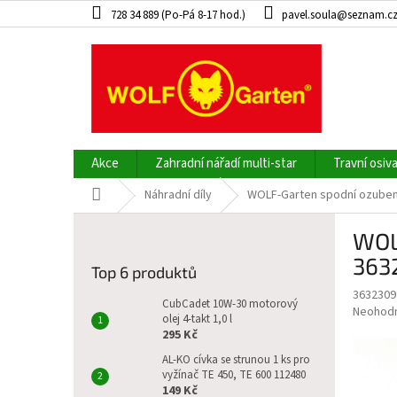
Přejít
728 34 889 (Po-Pá 8-17 hod.)
pavel.soula@seznam.c
na
obsah
Akce
Zahradní nářadí multi-star
Travní osiv
Domů
Náhradní díly
WOLF-Garten spodní ozubená
P
WOL
o
s
363
Top 6 produktů
t
3632309
r
CubCadet 10W-30 motorový
Průměr
Neohod
a
olej 4-takt 1,0 l
hodnoce
295 Kč
n
produkt
n
AL-KO cívka se strunou 1 ks pro
je
vyžínač TE 450, TE 600 112480
í
0,0
149 Kč
z