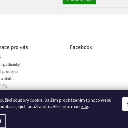
mace pro vás
Facebook
y
í podmínky
 prodejna
a platba
 díly
 osobních údajů
oužívá soubory cookie. Dalším procházením tohoto webu
jednávka
ouhlas s jejich používáním.. Více informací
zde
.
.
í
hrazena.