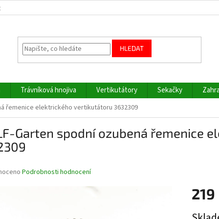
z
HLEDAT
a
Trávníková hnojiva
Vertikutátory
Sekačky
Zahra
 řemenice elektrického vertikutátoru 3632309
F-Garten spodní ozubená řemenice ele
2309
né
noceno
Podrobnosti hodnocení
ní
219
u
Měrná
Sklad