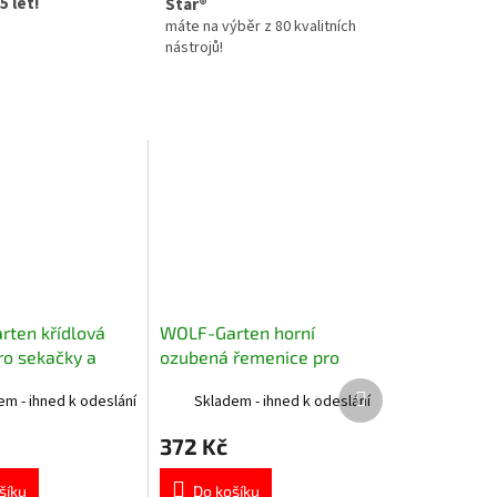
5 let!
Star®
máte na výběr z 80 kvalitních
nástrojů!
ten křídlová
WOLF-Garten horní
ro sekačky a
ozubená řemenice pro
tory
elektrické vertikutátory
Další
em - ihned k odeslání
Skladem - ihned k odeslání
3632035
produkt
372 Kč
šíku
Do košíku