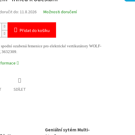
oručit do:
11.8.2026
Možnosti doručení
Přidat do košíku
í spodní ozubená řemenice pro elektrické vertikutátory WOLF-
, 3632309.
informace
T
SDÍLET
Geniální sytém Multi-