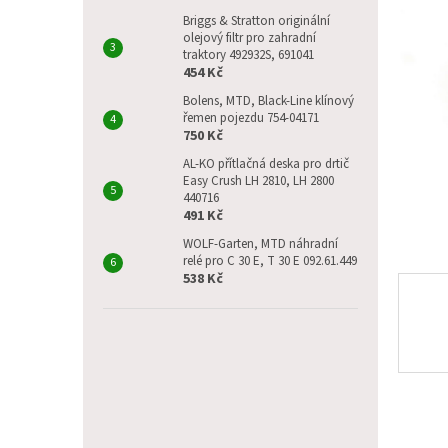
p
5
a
Briggs & Stratton originální
hvězdič
olejový filtr pro zahradní
n
traktory 492932S, 691041
e
454 Kč
l
Bolens, MTD, Black-Line klínový
řemen pojezdu 754-04171
750 Kč
AL-KO přítlačná deska pro drtič
Easy Crush LH 2810, LH 2800
440716
491 Kč
WOLF-Garten, MTD náhradní
relé pro C 30 E, T 30 E 092.61.449
538 Kč