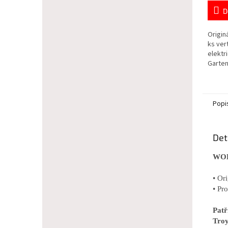
D
Origin
ks ver
elektr
Garten
Popi
Det
WOLF
• Or
• Pr
Pat
Troy