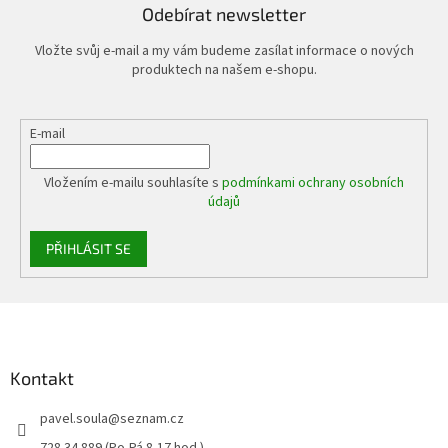
Odebírat newsletter
Vložte svůj e-mail a my vám budeme zasílat informace o nových
produktech na našem e-shopu.
E-mail
Vložením e-mailu souhlasíte s
podmínkami ochrany osobních
údajů
PŘIHLÁSIT SE
Z
á
p
a
Kontakt
t
pavel.soula
@
seznam.cz
í