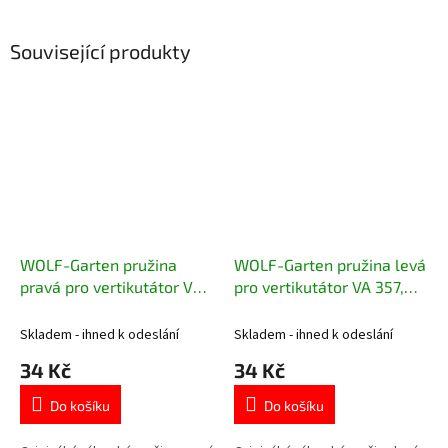
Související produkty
WOLF-Garten pružina
WOLF-Garten pružina levá
pravá pro vertikutátor VA
pro vertikutátor VA 357,
357, 389 B
389 B
Skladem - ihned k odeslání
Skladem - ihned k odeslání
34 Kč
34 Kč
Do košíku
Do košíku