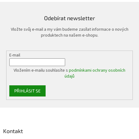
Odebírat newsletter
Vložte svůj e-mail a my vám budeme zasílat informace o nových
produktech na našem e-shopu.
E-mail
Vložením e-mailu souhlasíte s
podmínkami ochrany osobních
údajů
PŘIHLÁSIT SE
Z
á
p
a
Kontakt
t