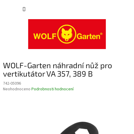
Přejít
NÁKUP
na
obsah
KOŠÍK
WOLF-Garten náhradní nůž pro
vertikutátor VA 357, 389 B
742-05096
Průměrné
Neohodnoceno
Podrobnosti hodnocení
hodnocení
produktu
je
0,0
z
5
hvězdiček.