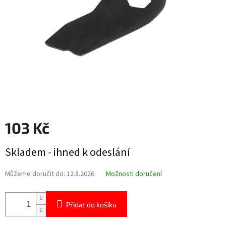
103 Kč
Měrná
Skladem - ihned k odeslání
cena:
Můžeme doručit do:
12.8.2026
Možnosti doručení
Přidat do košíku