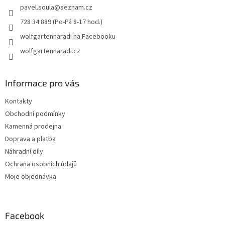
pavel.soula
@
seznam.cz
í
728 34 889 (Po-Pá 8-17 hod.)
wolfgartennaradi na Facebooku
wolfgartennaradi.cz
Informace pro vás
Kontakty
Obchodní podmínky
Kamenná prodejna
Doprava a platba
Náhradní díly
Ochrana osobních údajů
Moje objednávka
Facebook