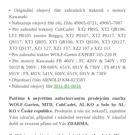
• Originální olejový filtr zahradních traktorů s motory
Kawasaki
• Nahrazuje olejový filtr obj. číslo 49065-0721, 49065-7007
• Pro zahradní traktory CubCadet XT2 PR95, XT2 QR106,
LT3 PR105 (motor Briggs), XT2 PS107, XT2 PS117, XT2
QS117, XT3 QR95, XT3 QR106, XT3 QS106, XT3 QS127,
XT3 QS137, XZ1 127, XZ1 137, XZ2 107 a XZ2 117
• Pro zahradní traktor WOLF-Garten EXPERT 105.220 H
• Pro motory Kawasaki FB 460V ; FC 420V & 540V ; FD
501D & 590V ; FR 600V, 651V, 691V & 730V ; FS 481V &
691V ; FX 481V, 541V, 600V, 651V, 691V & 730V
• Objednací číslo ARNOLD KM-023583
• Náhradní olejový filtr
3011-B1-0016
Patříme k největším autorizovaným prodejcům značky
WOLF-Garten, MTD, CubCadet, AL-KO a Solo by AL-
KO v České republice.
Prodejem u nás nic nekončí, zajistíme
Vám záruční, případně i následné servisní služby. V záruční
době se svozem přímo od Vás
ZDARMA.