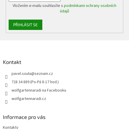
Vložením e-mailu souhlasíte s
podmínkami ochrany osobních
údajů
PŘIHLÁSIT SE
Z
á
p
a
Kontakt
t
pavel.soula
@
seznam.cz
í
728 34 889 (Po-Pá 8-17 hod.)
wolfgartennaradi na Facebooku
wolfgartennaradi.cz
Informace pro vás
Kontakty