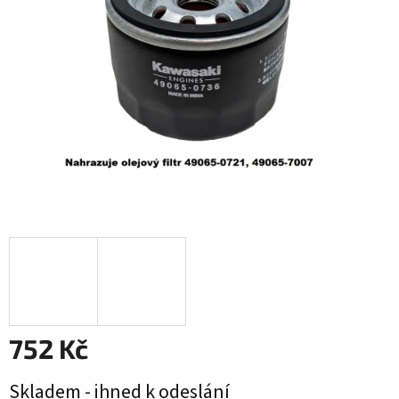
hvězdiček.
752 Kč
Měrná
Skladem - ihned k odeslání
cena: