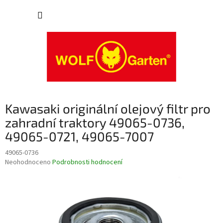
Přejít
NÁKUP
na
obsah
KOŠÍK
Kawasaki originální olejový filtr pro
zahradní traktory 49065-0736,
49065-0721, 49065-7007
49065-0736
Průměrné
Neohodnoceno
Podrobnosti hodnocení
hodnocení
produktu
je
0,0
z
5