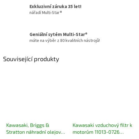
Exkluzivní záruka 35 let!
nářadí Multi-Star®
Geniální sytém Multi-Star®
máte na výběr z 80 kvalitních nástrojů!
Související produkty
Kawasaki, Briggs &
Kawasaki vzduchový filtr k
Stratton náhradní olejový
motorům 11013-0726
filtr k motorům
11013-0752 11013-7047