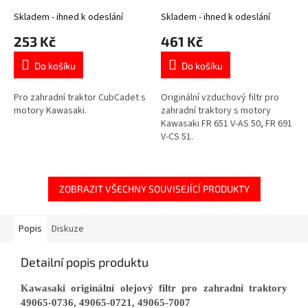
11013-7049
Skladem - ihned k odeslání
Skladem - ihned k odeslání
253 Kč
461 Kč
Do košíku
Do košíku
Pro zahradní traktor CubCadet s
Originální vzduchový filtr pro
motory Kawasaki.
zahradní traktory s motory
Kawasaki FR 651 V-AS 50, FR 691
V-CS 51.
ZOBRAZIT VŠECHNY SOUVISEJÍCÍ PRODUKTY
Popis
Diskuze
Detailní popis produktu
Kawasaki originální olejový filtr pro zahradní traktory
49065-0736, 49065-0721, 49065-7007