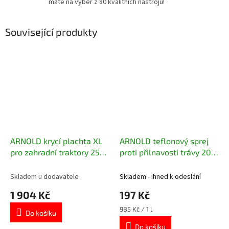
máte na výběr z 80 kvalitních nástrojů!
Související produkty
ARNOLD krycí plachta XL
ARNOLD teflonový sprej
pro zahradní traktory 250
proti přilnavosti trávy 200
cm x 120 cm x 120 cm
ml
Skladem u dodavatele
Skladem - ihned k odeslání
1 904 Kč
197 Kč
Měrná
985 Kč / 1 l
Do košíku
cena:
Do košíku