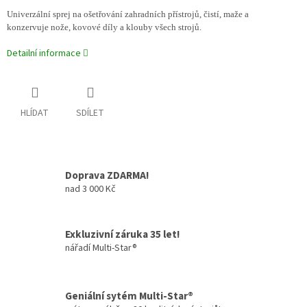
Univerzální sprej na ošetřování zahradních přístrojů, čistí, maže a
konzervuje nože, kovové díly a klouby všech strojů.
Detailní informace
HLÍDAT
SDÍLET
Doprava ZDARMA!
nad 3 000 Kč
Exkluzivní záruka 35 let!
nářadí Multi-Star®
Geniální sytém Multi-Star®