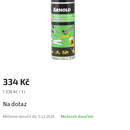
hvězdiček.
334 Kč
Měrná
1 336 Kč / 1 l
cena:
Na dotaz
Můžeme doručit do:
5.11.2026
Možnosti doručení