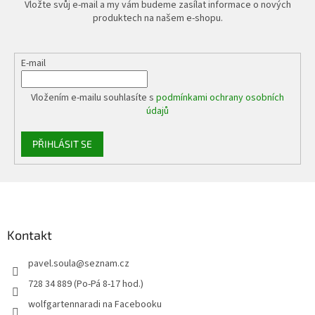
Vložte svůj e-mail a my vám budeme zasílat informace o nových
produktech na našem e-shopu.
E-mail
Vložením e-mailu souhlasíte s
podmínkami ochrany osobních
údajů
PŘIHLÁSIT SE
Z
á
p
a
Kontakt
t
pavel.soula
@
seznam.cz
í
728 34 889 (Po-Pá 8-17 hod.)
wolfgartennaradi na Facebooku