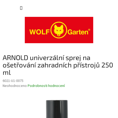
Přejít
NÁKUP
na
obsah
KOŠÍK
ARNOLD univerzální sprej na
ošetřování zahradních přístrojů 250
ml
6021-U1-0075
Průměrné
Neohodnoceno
Podrobnosti hodnocení
hodnocení
produktu
je
0,0
z
5