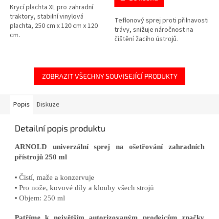
Krycí plachta XL pro zahradní
traktory, stabilní vinylová
Teflonový sprej proti přilnavosti
plachta, 250 cm x 120 cm x 120
trávy, snižuje náročnost na
cm.
čištění žacího ústrojů.
ZOBRAZIT VŠECHNY SOUVISEJÍCÍ PRODUKTY
Popis
Diskuze
Detailní popis produktu
ARNOLD univerzální sprej na ošetřování zahradních
přístrojů 250 ml
• Čistí, maže a konzervuje
• Pro nože, kovové díly a klouby všech strojů
• Objem: 250 ml
Patříme k největším autorizovaným prodejcům značky